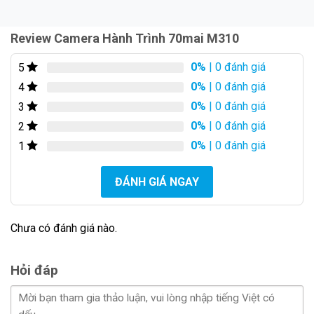
Công nghệ hình ảnh
: Hỗ trợ WDR (Wide Dynamic
Range) và khử nhiễu 3D.
Review Camera Hành Trình 70mai M310
0%
| 0 đánh giá
5
0%
| 0 đánh giá
4
0%
| 0 đánh giá
3
0%
| 0 đánh giá
2
0%
| 0 đánh giá
1
ĐÁNH GIÁ NGAY
2. Tính Năng Nổi Bật Của Camera Hành
Chưa có đánh giá nào.
Trình 70mai M310
Hỏi đáp
📹 Ghi Hình 2K Sắc Nét, Nâng Cấp Mạnh Mẽ So Với
M300