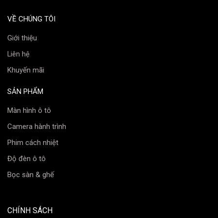
VỀ CHÚNG TÔI
Giới thiệu
Liên hệ
Khuyến mãi
📲 Kết Nối App 70mai Tiện Lợi
SẢN PHẨM
Thông qua Wi-Fi, bạn có thể dễ dàng
xem trực tiếp,
xem lại video, tải video về điện thoại và tùy chỉnh
Màn hình ô tô
các cài đặt
của camera thông qua ứng dụng 70mai.
Camera hành trình
3. Ưu Điểm Của 70mai M310
Phim cách nhiệt
✅
Giá cả hợp lý
: Chỉ từ
1.490.000 VNĐ, mức giá
Độ đèn ô tô
cực kỳ cạnh tranh cho một thiết bị ghi hình 2K chất
Bọc sàn & ghế
lượng cao.
✅
Chất lượng hình ảnh vượt trội
so với nhiều đối
CHÍNH SÁCH
thủ cùng tầm giá.