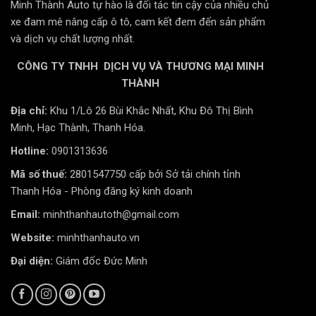
Minh Thành Auto tự hào là đối tác tin cậy của nhiều chủ
xe đam mê nâng cấp ô tô, cam kết đem đến sản phẩm
và dịch vụ chất lượng nhất.
CÔNG TY TNHH DỊCH VỤ VÀ THƯƠNG MẠI MINH
THÀNH
Địa chỉ:
Khu 1/Lô 26 Bùi Khắc Nhất, Khu Đô Thị Bình
Minh, Hạc Thành, Thanh Hóa.
Hotline:
0901313636
🔁 Ghi Hình Vòng Lặp Thông Minh
Mã số thuế:
2801547750 cấp bởi Sở tải chính tỉnh
Camera sẽ tự động xóa các video cũ nhất khi đầy
Thanh Hóa - Phòng đăng ký kinh doanh
dung lượng, đảm bảo không gián đoạn quá trình ghi
Email:
minhthanhautoth@gmail.com
hình.
Website:
minhthanhauto.vn
Đại diện:
Giám đốc Đức Minh