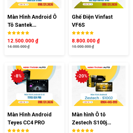
Màn Hình Android Ô
Ghế Điện Vinfast
Tô Santek…
VF6S
12.500.000
₫
8.800.000
₫
14.000.000
₫
10.000.000
₫
-8%
-20%
Màn Hình Android
Màn hình Ô tô
Teyes CC4 PRO
Zestech S100j…