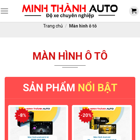
Skip
to
content
Trang chủ
/
Màn hình ô tô
MÀN HÌNH Ô TÔ
SẢN PHẨM
NỔI BẬT
-8%
-20%