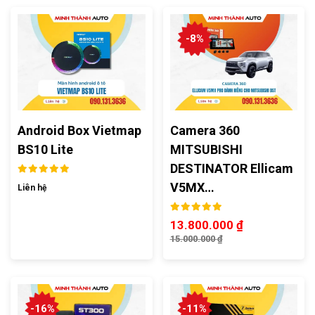
-8%
Android Box Vietmap
Camera 360
BS10 Lite
MITSUBISHI
DESTINATOR Ellicam
V5MX…
Liên hệ
13.800.000
₫
15.000.000
₫
-16%
-11%