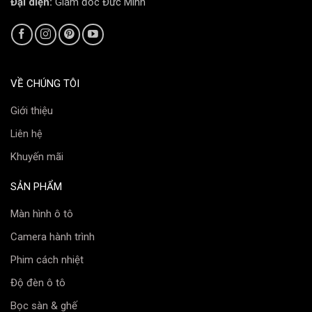
Đại diện:
Giám đốc Đức Minh
Z800+ Base, S100J.
Màn hình ô tô TEYES
Màn hình android TEYES
là thương hiệu xuất xứ từ Nga
và được phân phối tại Việt Nam bởi Vietmap JSC.
Dòng sản phẩm này ghi điểm nhờ cấu hình mạnh mẽ,
VỀ CHÚNG TÔI
tích hợp nhiều tính năng tiên tiến, đáp ứng tốt nhu cầu
Giới thiệu
của người dùng hiện đại.
Liên hệ
Khuyến mãi
SẢN PHẨM
Màn hình ô tô
Camera hành trình
Phim cách nhiệt
Độ đèn ô tô
Bọc sàn & ghế