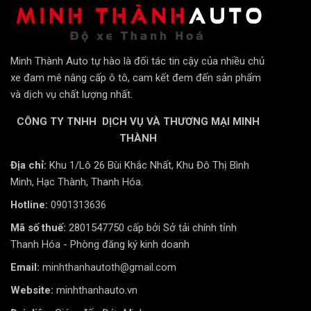
Minh Thành Auto tự hào là đối tác tin cậy của nhiều chủ
xe đam mê nâng cấp ô tô, cam kết đem đến sản phẩm
và dịch vụ chất lượng nhất.
CÔNG TY TNHH DỊCH VỤ VÀ THƯƠNG MẠI MINH
THÀNH
Địa chỉ:
Khu 1/Lô 26 Bùi Khắc Nhất, Khu Đô Thị Bình
Điểm nổi bật của màn hình Zestech là khả năng cá
Minh, Hạc Thành, Thanh Hóa.
nhân hóa giao diện, hỗ trợ định vị xe từ xa. Tính năng
Hotline:
0901313636
camera 360 có khả năng ghi hình ngay cả khi xe đã tắt
máy. Ngoài ra, Zestech còn có nhiều tùy chọn kích
Mã số thuế:
2801547750 cấp bởi Sở tải chính tỉnh
thước và phân khúc giá, phù hợp với nhiều dòng xe
Thanh Hóa - Phòng đăng ký kinh doanh
khác nhau.
Email:
minhthanhautoth@gmail.com
Một số mẫu màn hình Android Zestech phổ biến bao
Website:
minhthanhauto.vn
gồm Zestech ZX10, ZX10+, ZT360 Base, ZT12.3,