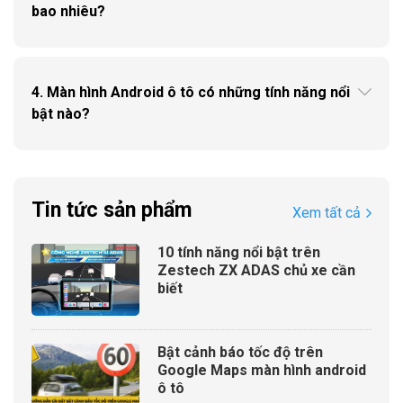
cung cấp một kho ứng dụng đa dạng, cho phép người
bao nhiêu?
dùng thưởng thức nhạc, xem phim, lướt web một cách
thoải mái như trên điện thoại thông minh.
Ưu điểm của màn hình Android ô tô
4. Màn hình Android ô tô có những tính năng nổi
Màn hình ô tô thông minh không chỉ cho phép chạy đa
bật nào?
nhiệm các ứng dụng một cách mượt mà và nhanh
chóng, mà còn đáp ứng mọi tình huống và mục đích sử
dụng một cách linh hoạt, không làm gián đoạn bất kỳ
nhu cầu nào.
Tin tức sản phẩm
Xem tất cả
10 tính năng nổi bật trên
Zestech ZX ADAS chủ xe cần
biết
Bật cảnh báo tốc độ trên
Google Maps màn hình android
ô tô