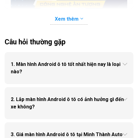
Màn hình Android xe ô tô là gì?
Xem thêm
Màn hình Android là một loại màn hình thông minh
được thiết kế dành riêng cho xe ô tô. Với việc áp dụng
Câu hỏi thường gặp
các công nghệ tiên tiến, nó giúp người dùng dễ dàng
sử dụng và tùy biến theo nhu cầu cá nhân.
1. Màn hình Android ô tô tốt nhất hiện nay là loại
nào?
2. Lắp màn hình Android ô tô có ảnh hưởng gì đến
xe không?
Ví trí lắp đặt ở trung tâm bảng điều khiển trên xe, thay
thế cho màn hình nguyên bản của ô tô. Đặc biệt, nó
3. Giá màn hình Android ô tô tại Minh Thành Auto