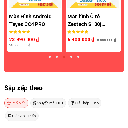
Màn Hình Android
Màn hình Ô tô
Teyes CC4 PRO
Zestech S100j…
23.990.000
₫
6.400.000
₫
8.000.000
₫
25.990.000
₫
2
Sắp xếp theo
Phổ biến
Khuyến mãi HOT
Giá Thấp - Cao
Giá Cao - Thấp