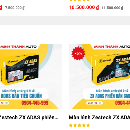
₫
10.500.000
₫
7.500.000
₫
11.500.000
₫
-6%
Zestech ZX ADAS phiên…
Màn hình Zestech ZX AD