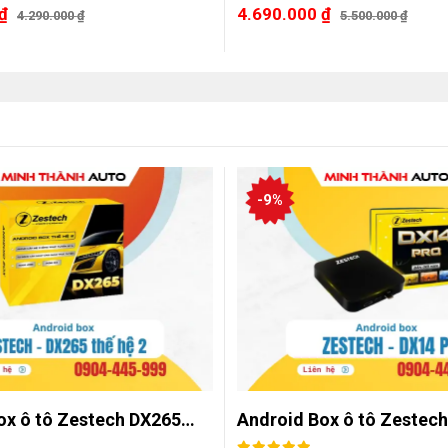
₫
4.690.000
₫
4.290.000
₫
5.500.000
₫
-9%
ox ô tô Zestech DX265…
Android Box ô tô Zestec