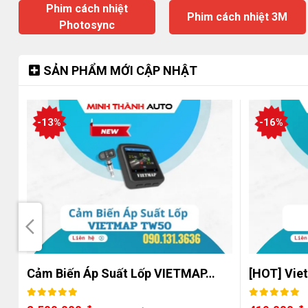
Phim cách nhiệt
Phim cách nhiệt 3M
Photosync
SẢN PHẨM MỚI CẬP NHẬT
-13%
-16%
Cảm Biến Áp Suất Lốp VIETMAP…
[HOT] Vie