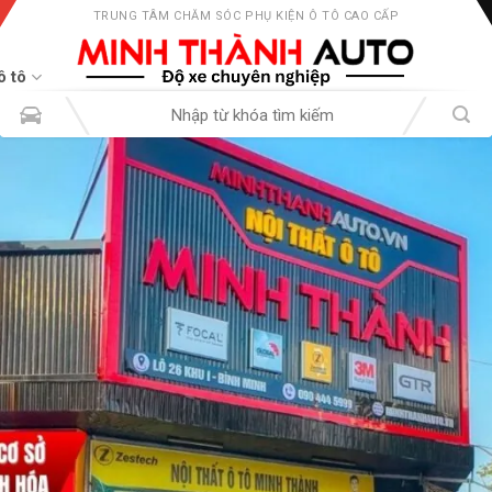
TRUNG TÂM CHĂM SÓC PHỤ KIỆN Ô TÔ CAO CẤP
ô tô
Tìm
kiếm: