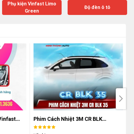
Phụ kiện Vinfast Limo
Độ đèn ô tô
Green
Vinfast…
Phim Cách Nhiệt 3M CR BLK…
P