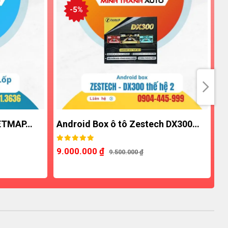
-5%
-7%
AP…
Android Box ô tô Zestech DX300…
Andro
9.000.000
₫
7.000
9.500.000
₫