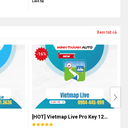
Liên hệ
Li
Xem tất cả
-16%
[HOT] Vietmap Live Pro Key 12…
C