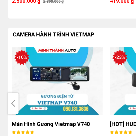
2.500.000
₫
419.000
₫
2.890.000
₫
CAMERA HÀNH TRÌNH VIETMAP
-10%
-23%
Màn Hình Gương Vietmap V740
[HOT] HUD