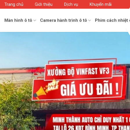
Skip
Trang chủ
Giới thiệu
Dịch vụ
Khuyến mãi
to
content
Màn hình ô tô
Camera hành trình ô tô
Phim cách nhiệt 