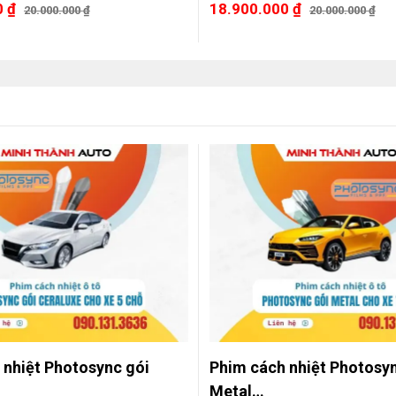
0
₫
18.900.000
₫
20.000.000
₫
20.000.000
₫
 nhiệt Photosync gói
Phim cách nhiệt Photosyn
…
Metal…