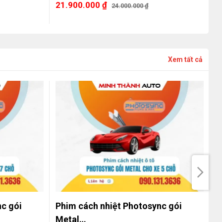
21.900.000
₫
2
24.000.000
₫
Xem tất cả
c gói
Phim cách nhiệt Photosync gói
P
Metal…
I