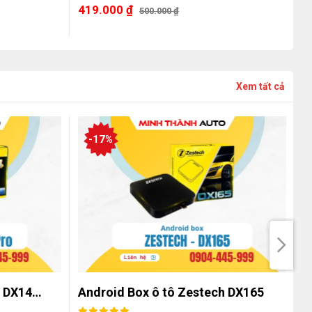
419.000
₫
5
500.000
₫
Xem tất cả
-17%
h DX14…
Android Box ô tô Zestech DX165
A