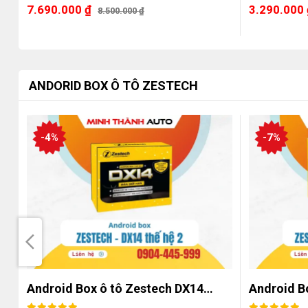
7.690.000
₫
3.290.000
8.500.000
₫
ANDORID BOX Ô TÔ ZESTECH
-4%
-7%
Android Box ô tô Zestech DX14…
Android B