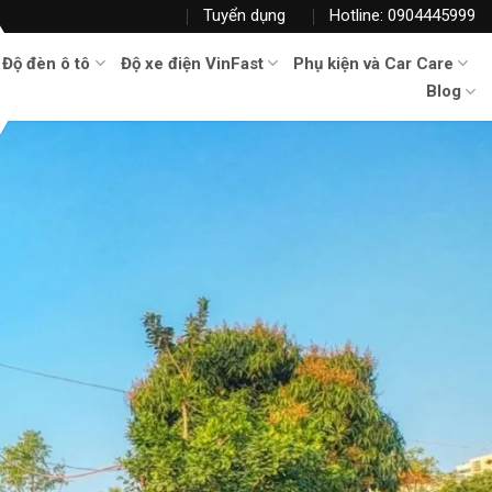
Tuyển dụng
Hotline: 0904445999
Độ đèn ô tô
Độ xe điện VinFast
Phụ kiện và Car Care
Blog