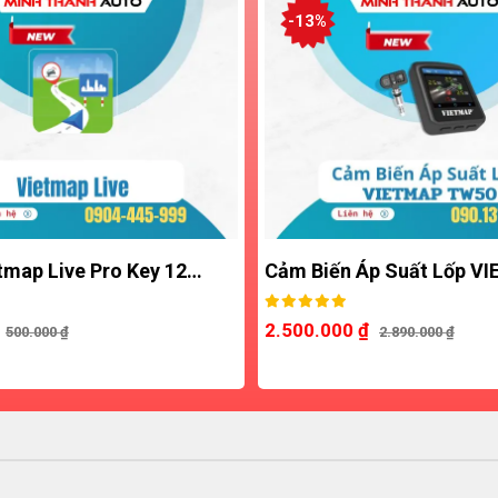
-13%
 Live Pro Key 12…
Cảm Biến Áp Suất Lốp VIETM
2.500.000
₫
000
₫
2.890.000
₫