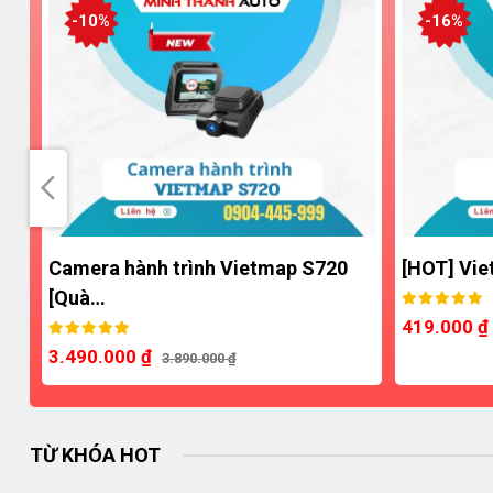
-10%
-16%
Camera hành trình Vietmap S720
[HOT] Vietmap
[Quà…
419.000
₫
500.
3.490.000
₫
3.890.000
₫
TỪ KHÓA HOT