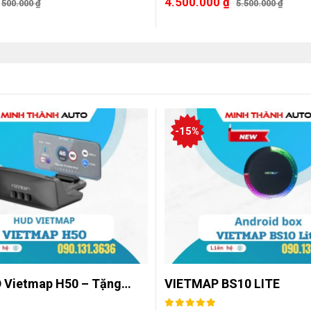
4.500.000
₫
500.000
₫
5.500.000
₫
-15%
 Vietmap H50 – Tặng…
VIETMAP BS10 LITE