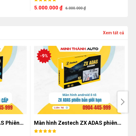
5.000.000
₫
5
6.000.000
₫
Xem tất cả
-9%
AS Phiên…
Màn hình Zestech ZX ADAS phiên…
M