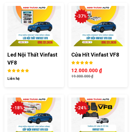
-37%
Led Nội Thất Vinfast
Cửa Hít Vinfast VF8
VF8
12.000.000
₫
19.000.000
₫
Liên hệ
-18%
-24%