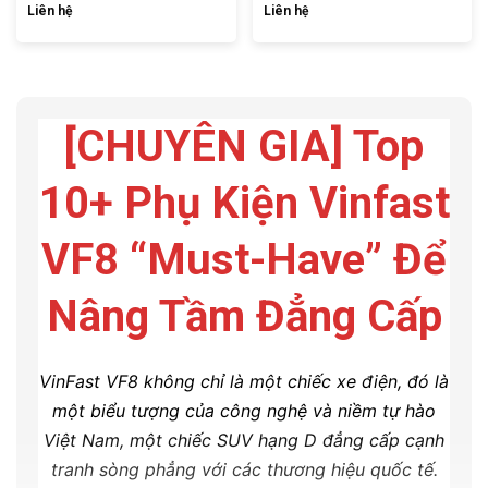
Liên hệ
Liên hệ
[CHUYÊN GIA] Top
10+ Phụ Kiện Vinfast
VF8 “Must-Have” Để
Nâng Tầm Đẳng Cấp
VinFast VF8 không chỉ là một chiếc xe điện, đó là
một biểu tượng của công nghệ và niềm tự hào
Việt Nam, một chiếc SUV hạng D đẳng cấp cạnh
tranh sòng phẳng với các thương hiệu quốc tế.