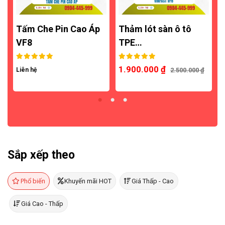
8
Tấm Che Pin Cao Áp
Thảm lót sàn ô tô
VF8
TPE…
1.900.000
₫
Liên hệ
2.500.000
₫
L
Sắp xếp theo
Phổ biến
Khuyến mãi HOT
Giá Thấp - Cao
Giá Cao - Thấp