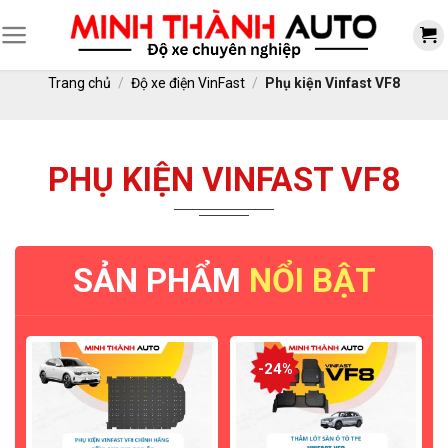
Skip
to
content
Trang chủ
/
Độ xe điện VinFast
/
Phụ kiện Vinfast VF8
PHỤ KIỆN VINFAST VF8
SẢN PHẨM
NỔI BẬT
-24%