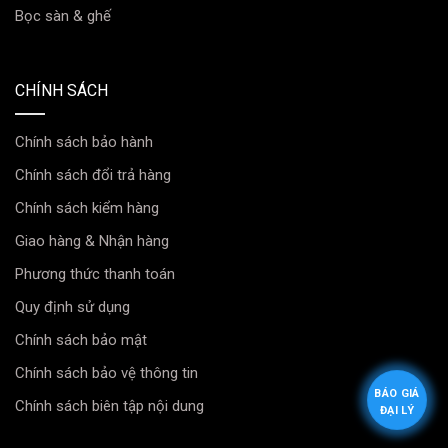
dễ bị tổn thương nhất trước điều kiện đường sá
Bọc sàn & ghế
Việt Nam. Tấm che bằng kim loại chắc chắn sẽ
bảo vệ pin khỏi va đập từ đá văng, cạ gầm, hạn
CHÍNH SÁCH
chế nước bắn vào các giắc cắm, đảm bảo an
toàn tuyệt đối cho “trái tim” của xe.
Chính sách bảo hành
Chính sách đổi trả hàng
Chính sách kiểm hàng
Giao hàng & Nhận hàng
Phương thức thanh toán
Quy định sử dụng
Chính sách bảo mật
Chính sách bảo vệ thông tin
BÁO GIÁ
Chính sách biên tập nội dung
ĐẠI LÝ