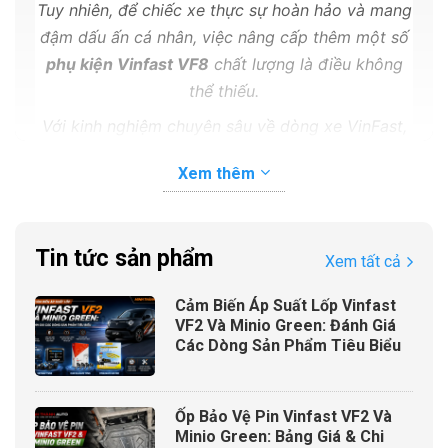
Tuy nhiên, để chiếc xe thực sự hoàn hảo và mang
đậm dấu ấn cá nhân, việc nâng cấp thêm một số
phụ kiện Vinfast VF8
chất lượng là điều không
thể thiếu.
Với kinh nghiệm chuyên sâu về dòng xe VinFast,
các chuyên gia tại Minh Thành Auto sẽ giới thiệu
Xem thêm
những món phụ kiện cần thiết nhất và giá bán
của chúng để bạn có lựa chọn đầu tư thông minh.
Tin tức sản phẩm
Xem tất cả
Cảm Biến Áp Suất Lốp Vinfast
VF2 Và Minio Green: Đánh Giá
Các Dòng Sản Phẩm Tiêu Biểu
Ốp Bảo Vệ Pin Vinfast VF2 Và
Minio Green: Bảng Giá & Chi