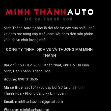
nghiệm giải trí, bảo vệ các chi tiết quan
trọng, tăng tính thẩm mỹ và quan trọng
nhất là nâng cao sự an toàn khi lái xe.
Minh Thành Auto tự hào là đối tác tin cậy của nhiều chủ
Mỗi món
phụ kiện Vinfast VF8
được lựa chọn
xe đam mê nâng cấp ô tô, cam kết đem đến sản phẩm
và dịch vụ chất lượng nhất.
đúng đắn không chỉ là một trang bị thêm, mà là
một khoản đầu tư thông minh vào trải nghiệm lái
CÔNG TY TNHH DỊCH VỤ VÀ THƯƠNG MẠI MINH
xe hàng ngày. Từ việc bảo vệ lớp sơn đắt tiền và
THÀNH
khối pin giá trị, tăng sự thoải mái cho hành khách,
Địa chỉ:
Khu 1/Lô 26 Bùi Khắc Nhất, Khu Đô Thị Bình
đến việc nâng cấp hệ thống giải trí và hỗ trợ lái
Minh, Hạc Thành, Thanh Hóa.
xe an toàn, mỗi nâng cấp đều mang lại giá trị
Hotline:
0901313636
thiết thực, biến chiếc VF8 của bạn trở nên hoàn
hảo hơn, xứng tầm với vị thế của nó.
Mã số thuế:
2801547750 cấp bởi Sở tải chính tỉnh
Thanh Hóa - Phòng đăng ký kinh doanh
Đâu là Top 10+ phụ kiện
Email:
minhthanhautoth@gmail.com
Website:
minhthanhauto.vn