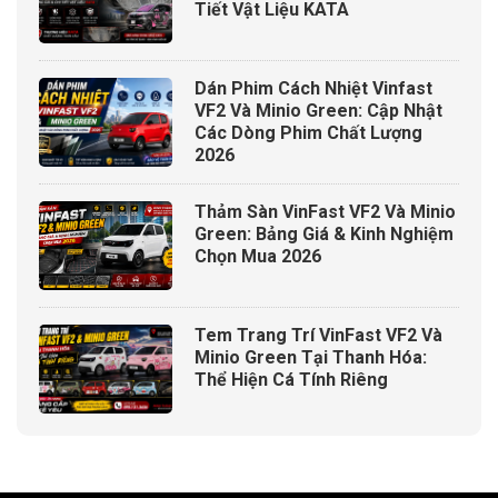
Tiết Vật Liệu KATA
Dán Phim Cách Nhiệt Vinfast
VF2 Và Minio Green: Cập Nhật
Các Dòng Phim Chất Lượng
2026
Minh Thành Auto cung cấp và lắp đặt chính hãng phụ
Thảm Sàn VinFast VF2 Và Minio
kiện Vinfast VF8
Green: Bảng Giá & Kinh Nghiệm
Chọn Mua 2026
Tại sao nên nâng cấp phụ
Tem Trang Trí VinFast VF2 Và
kiện cho Vinfast VF8?
Minio Green Tại Thanh Hóa:
Thể Hiện Cá Tính Riêng
Câu trả lời ngắn:
Việc nâng cấp giúp
tăng cường sự tiện nghi, nâng cao trải