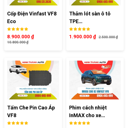
Cốp Điện Vinfast VF8
Thảm lót sàn ô tô
Eco
TPE…
8.900.000
₫
1.900.000
₫
2.500.000
₫
10.800.000
₫
Tấm Che Pin Cao Áp
Phim cách nhiệt
VF8
InMAX cho xe…