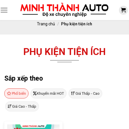
Skip
to
content
Trang chủ
/
Phụ kiện tiện ích
PHỤ KIỆN TIỆN ÍCH
Sắp xếp theo
Phổ biến
Khuyến mãi HOT
Giá Thấp - Cao
Giá Cao - Thấp