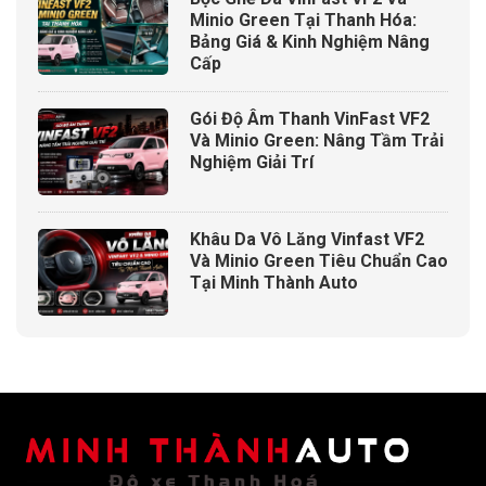
thiếu là logo thương hiệu được in nổi bật trên hộp đèn,
Minio Green Tại Thanh Hóa:
đem đến sự riêng biệt cũng như độ nhận diện của sản
Bảng Giá & Kinh Nghiệm Nâng
phẩm.
Cấp
Công nghệ đèn bi Laser
Gói Độ Âm Thanh VinFast VF2
Đèn bi Laser ô tô
hoạt động bằng cách sử dụng tia
Và Minio Green: Nâng Tầm Trải
laser để kích thích một môi trường phát sáng, tạo ra
Nghiệm Giải Trí
ánh sáng mạnh mẽ. Điều này khác với các loại đèn
halogen hay đèn LED truyền thống, vốn sử dụng dây
tóc hoặc diode phát sáng để tạo ánh sáng.
Khâu Da Vô Lăng Vinfast VF2
Và Minio Green Tiêu Chuẩn Cao
Tại Minh Thành Auto