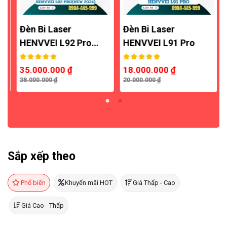
Đèn Bi Laser
Đèn Bi Laser
HENVVEI L92 Pro…
HENVVEI L91 Pro
35.000.000
₫
18.000.000
₫
38.000.000
₫
20.000.000
₫
1
Sắp xếp theo
Phổ biến
Khuyến mãi HOT
Giá Thấp - Cao
Giá Cao - Thấp