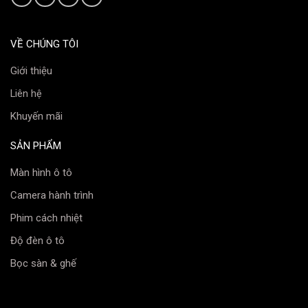
Tăng khả năng quan sát
: Ánh sáng mạnh và rõ
ràng giúp tài xế dễ dàng quan sát đường đi, tránh
các chướng ngại vật và giảm thiểu tai nạn.
VỀ CHÚNG TÔI
Tiết kiệm chi phí
: Với tuổi thọ cao và hiệu suất sử
Giới thiệu
dụng năng lượng tốt,
đèn bi laser
giúp giảm chi
Liên hệ
phí bảo dưỡng và vận hành.
Khuyến mãi
Nâng cao giá trị xe
: Sử dụng
đèn laser ô tô
giúp xe trông hiện đại và sang trọng hơn, tăng giá
SẢN PHẨM
trị và thẩm mỹ cho phương tiện.
Màn hình ô tô
Camera hành trình
Phim cách nhiệt
Độ đèn ô tô
Bọc sàn & ghế