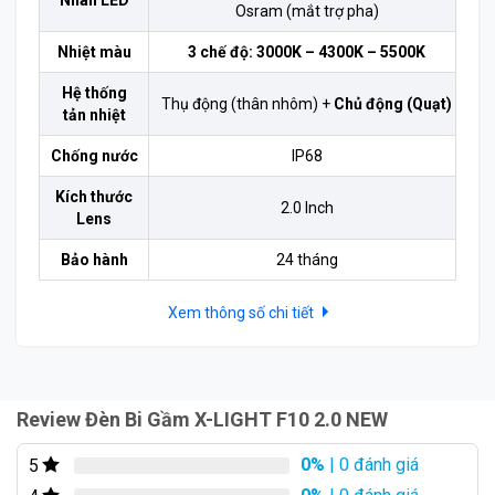
Nhân LED
Osram (mắt trợ pha)
chi phí lắp đặt hoàn thiện.
Nhiệt màu
3 chế độ: 3000K – 4300K – 5500K
Hệ thống
Thụ động (thân nhôm) +
Chủ động (Quạt)
tản nhiệt
Chống nước
IP68
Kích thước
2.0 Inch
Lens
Bảo hành
24 tháng
Xem thông số chi tiết
Review Đèn Bi Gầm X-LIGHT F10 2.0 NEW
0%
| 0 đánh giá
5
Kích thước Đèn bi gầm X-LIGHT F10 2.0 NEW chính