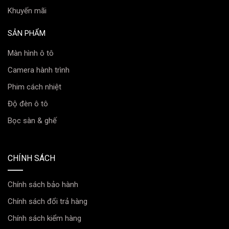
Khuyến mãi
SẢN PHẨM
Màn hình ô tô
Camera hành trình
Phim cách nhiệt
Độ đèn ô tô
Bọc sàn & ghế
CHÍNH SÁCH
Chính sách bảo hành
Nhiệt độ màu Đèn bi gầm X-LIGHT F10 2.0 NEW
Chính sách đổi trả hàng
Chính sách kiểm hàng
Công Nghệ Tản Nhiệt Chủ Động – Chấm Dứt Nỗi Lo