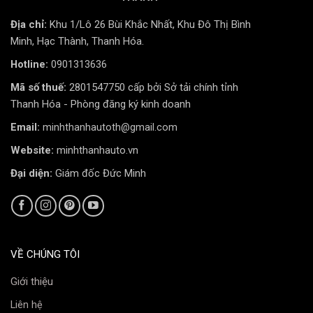
chướng ngại vật và biển báo ở cả hai bên lề.
Địa chỉ:
Khu 1/Lô 26 Bùi Khắc Nhất, Khu Đô Thị Bình
Minh, Hạc Thành, Thanh Hóa.
Đa Năng Vượt Trội Với 3 Chế Độ Màu Linh Hoạt
Đèn bi gầm X-LIGHT F10 2.0 NEW
là người bạn đồng
Hotline:
0901313636
hành hoàn hảo cho mọi điều kiện thời tiết:
Mã số thuế:
2801547750 cấp bởi Sở tải chính tỉnh
Thanh Hóa - Phòng đăng ký kinh doanh
Nhiệt màu 3000K (Vàng đậm):
“Vũ khí” tối thượng khi
Email:
minhthanhautoth@gmail.com
đi trong mưa lớn và sương mù dày đặc, cho khả năng
bám đường và xuyên phá tốt nhất.
Website:
minhthanhauto.vn
Đại diện:
Giám đốc Đức Minh
Nhiệt màu 4300K (Vàng nắng):
Lựa chọn cân bằng, linh
hoạt cho điều kiện mưa nhẹ, sương mù hoặc đường
ướt.
Nhiệt màu 5500K (Trắng):
Cung cấp ánh sáng rõ nét,
VỀ CHÚNG TÔI
hiện đại, hoàn hảo cho điều kiện thời tiết khô ráo, tăng
cường khả năng chiếu xa.
Giới thiệu
Liên hệ