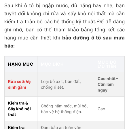
Sau khi ô tô bị ngập nước, dù nặng hay nhẹ, bạn
tuyệt đối không chỉ rửa và sấy khô nội thất mà cần
kiểm tra toàn bộ các hệ thống kỹ thuật
.
Để dễ dàng
ghi nhớ, bạn có thể tham khảo bảng tổng kết các
hạng mục cần thiết khi
bảo dưỡng ô tô sau mưa
bão:
MỨC ĐỘ
HẠNG MỤC
MỤC ĐÍCH
ƯU TIÊN
Cao nhất –
Rửa xe & Vệ
Loại bỏ axit, bùn đất,
Cần làm
sinh gầm
chống rỉ sét.
ngay
Kiểm tra &
Chống nấm mốc, mùi hôi,
Sấy khô nội
Cao
bảo vệ hệ thống điện.
thất
Kiểm tra
Đảm bảo an toàn vận