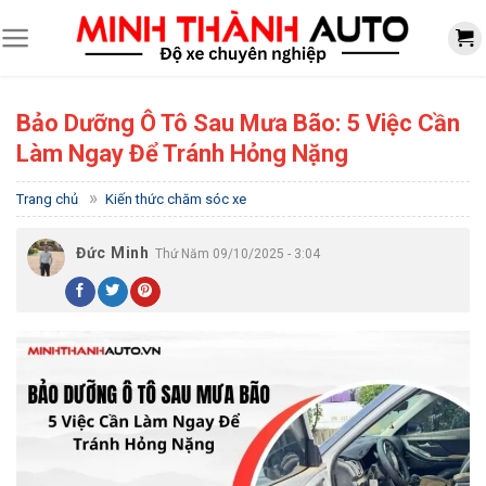
Skip
to
content
Bảo Dưỡng Ô Tô Sau Mưa Bão: 5 Việc Cần
Làm Ngay Để Tránh Hỏng Nặng
»
Trang chủ
Kiến thức chăm sóc xe
Đức Minh
Thứ Năm 09/10/2025 - 3:04