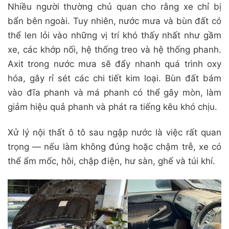
Nhiều người thường chủ quan cho rằng xe chỉ bị
bẩn bên ngoài. Tuy nhiên, nước mưa và bùn đất có
thể len lỏi vào những vị trí khó thấy nhất như gầm
xe, các khớp nối, hệ thống treo và hệ thống phanh.
Axit trong nước mưa sẽ đẩy nhanh quá trình oxy
hóa, gây rỉ sét các chi tiết kim loại. Bùn đất bám
vào đĩa phanh và má phanh có thể gây mòn, làm
giảm hiệu quả phanh và phát ra tiếng kêu khó chịu.
Xử lý nội thất ô tô sau ngập nước là việc rất quan
trọng — nếu làm không đúng hoặc chậm trễ, xe có
thể ẩm mốc, hôi, chập điện, hư sàn, ghế và túi khí.