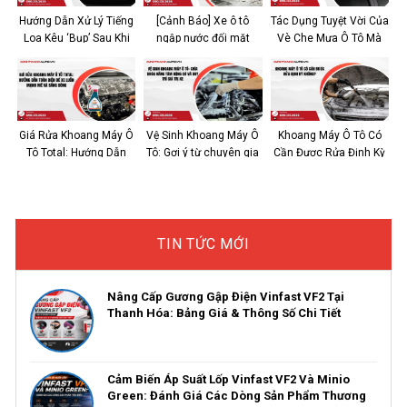
Hướng Dẫn Xử Lý Tiếng
[Cảnh Báo] Xe ô tô
Tác Dụng Tuyệt Vời Của
Loa Kêu ‘Bụp’ Sau Khi
ngập nước đối mặt
Vè Che Mưa Ô Tô Mà
Lắp Màn Hình Teyes
nguy cơ thủy kích? Gợi
Bạn Nên Biết?
ý từ chuyên gia
Giá Rửa Khoang Máy Ô
Vệ Sinh Khoang Máy Ô
Khoang Máy Ô Tô Có
Tô Total: Hướng Dẫn
Tô: Gợi ý từ chuyên gia
Cần Được Rửa Định Kỳ
Toàn Diện Để Xe Luôn
Không?
Mạnh Mẽ và Sáng Bóng
TIN TỨC MỚI
Nâng Cấp Gương Gập Điện Vinfast VF2 Tại
Thanh Hóa: Bảng Giá & Thông Số Chi Tiết
Cảm Biến Áp Suất Lốp Vinfast VF2 Và Minio
Green: Đánh Giá Các Dòng Sản Phẩm Thương