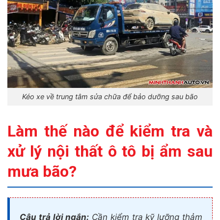
Kéo xe về trung tâm sửa chữa để bảo dưỡng sau bão
Làm thế nào để kiểm tra và
xử lý nội thất ô tô bị ẩm sau
mưa bão?
Câu trả lời ngắn:
Cần kiểm tra kỹ lưỡng thảm