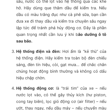
sâu, nước có thể lọt vào hệ thống qua các khe
hở. Hãy dùng que thăm dầu để kiểm tra. Nếu
dầu có màu trắng đục như cà phê sữa, bạn cần
đưa xe đi thay dầu và kiểm tra chuyên sâu ngay
lập tức để tránh phá hủy động cơ. Đây là phần
quan trọng nhất cần lưu ý khi b
ão dưỡng ô tô
sau bão.
Hệ thống điện và đèn:
Hơi ẩm là “kẻ thù” của
hệ thống điện. Hãy kiểm tra toàn bộ đèn chiếu
sáng, đèn tín hiệu, còi, gạt mưa… để chắc chắn
chúng hoạt động bình thường và không có dấu
hiệu chập chờn.
Hệ thống động cơ:
là “trái tim” của xe – nếu
nước lọt vào, có thể gây thủy kích (hư piston,
cong tay biên), lọc gió động cơ (air filter) – nếu
ướt, thay ngay, nếu dầu máy – nếu chuyển màu