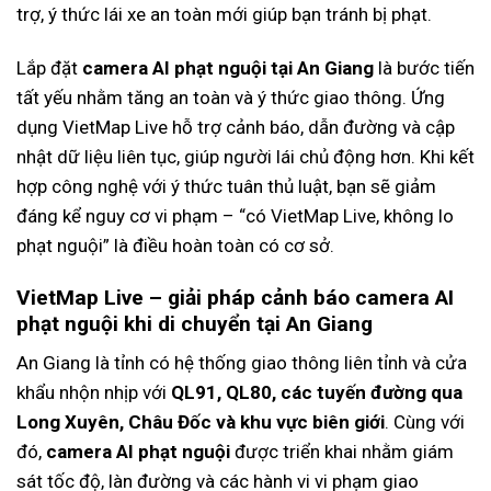
trợ, ý thức lái xe an toàn mới giúp bạn tránh bị phạt.
Lắp đặt
camera AI phạt nguội tại An Giang
là bước tiến
tất yếu nhằm tăng an toàn và ý thức giao thông. Ứng
dụng VietMap Live hỗ trợ cảnh báo, dẫn đường và cập
nhật dữ liệu liên tục, giúp người lái chủ động hơn. Khi kết
hợp công nghệ với ý thức tuân thủ luật, bạn sẽ giảm
đáng kể nguy cơ vi phạm – “có VietMap Live, không lo
phạt nguội” là điều hoàn toàn có cơ sở.
VietMap Live – giải pháp cảnh báo camera AI
phạt nguội khi di chuyển tại An Giang
An Giang là tỉnh có hệ thống giao thông liên tỉnh và cửa
khẩu nhộn nhịp với
QL91, QL80, các tuyến đường qua
Long Xuyên, Châu Đốc và khu vực biên giới
. Cùng với
đó,
camera AI phạt nguội
được triển khai nhằm giám
sát tốc độ, làn đường và các hành vi vi phạm giao