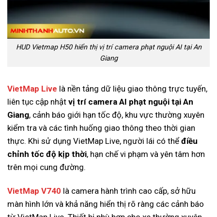
HUD Vietmap H50 hiển thị vị trí camera phạt nguội AI tại An
Giang
VietMap Live
là nền tảng dữ liệu giao thông trực tuyến,
liên tục cập nhật
vị trí camera AI phạt nguội tại An
Giang
, cảnh báo giới hạn tốc độ, khu vực thường xuyên
kiểm tra và các tình huống giao thông theo thời gian
thực. Khi sử dụng VietMap Live, người lái có thể
điều
chỉnh tốc độ kịp thời
, hạn chế vi phạm và yên tâm hơn
trên mọi cung đường.
VietMap V740
là camera hành trình cao cấp, sở hữu
màn hình lớn và khả năng hiển thị rõ ràng các cảnh báo
từ VietMap Live. Thiết bị phù hợp cho xe thường xuyên