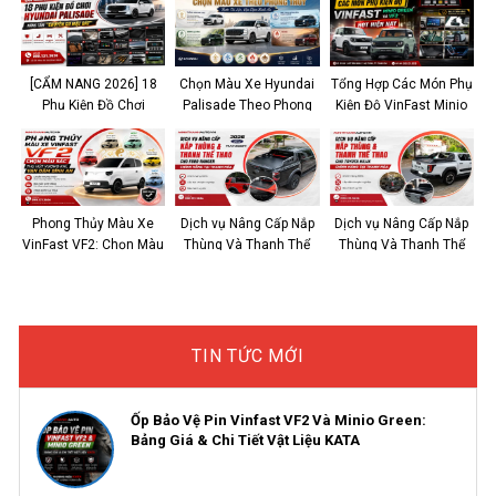
[CẨM NANG 2026] 18
Chọn Màu Xe Hyundai
Tổng Hợp Các Món Phụ
Phụ Kiện Đồ Chơi
Palisade Theo Phong
Kiện Độ VinFast Minio
Hyundai Palisade Nâng
Thủy: Rước Tài Lộc,
Green và VF2 Hot Hiện
Tầm “Chuyên Cơ Mặt
Vạn Dặm Bình An
Nay
Đất”
Phong Thủy Màu Xe
Dịch vụ Nâng Cấp Nắp
Dịch vụ Nâng Cấp Nắp
VinFast VF2: Chọn Màu
Thùng Và Thanh Thể
Thùng Và Thanh Thể
Sắc Thu Hút Vượng Khí,
Thao Cho Ford Ranger
Thao Cho Toyota HILUX
Vạn Dặm Bình An
Chính Hãng Tại Thanh
Chính Hãng Tại Thanh
Hóa 2026
Hóa
TIN TỨC MỚI
Ốp Bảo Vệ Pin Vinfast VF2 Và Minio Green:
Bảng Giá & Chi Tiết Vật Liệu KATA