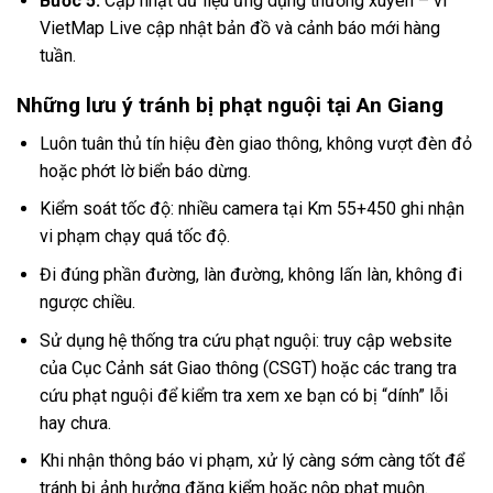
Bước 5:
Cập nhật dữ liệu ứng dụng thường xuyên – vì
VietMap Live cập nhật bản đồ và cảnh báo mới hàng
tuần.
Những lưu ý tránh bị phạt nguội tại An Giang
Luôn tuân thủ tín hiệu đèn giao thông, không vượt đèn đỏ
hoặc phớt lờ biển báo dừng.
Kiểm soát tốc độ: nhiều camera tại Km 55+450 ghi nhận
vi phạm chạy quá tốc độ.
Đi đúng phần đường, làn đường, không lấn làn, không đi
ngược chiều.
Sử dụng hệ thống tra cứu phạt nguội: truy cập website
của Cục Cảnh sát Giao thông (CSGT) hoặc các trang tra
cứu phạt nguội để kiểm tra xem xe bạn có bị “dính” lỗi
hay chưa.
Khi nhận thông báo vi phạm, xử lý càng sớm càng tốt để
tránh bị ảnh hưởng đăng kiểm hoặc nộp phạt muộn.