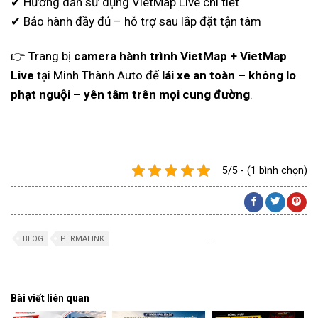
✔ Hướng dẫn sử dụng VietMap Live chi tiết
✔ Bảo hành đầy đủ – hỗ trợ sau lắp đặt tận tâm
👉 Trang bị
camera hành trình VietMap + VietMap
Live
tại Minh Thành Auto để
lái xe an toàn – không lo
phạt nguội – yên tâm trên mọi cung đường
.
5/5 - (1 bình chọn)
.
.
BLOG
PERMALINK
Bài viết liên quan