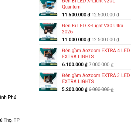
Đèn Bi LED X-Light V20L
Quantum
11.500.000
₫
12.500.000
₫
Đèn Bi LED X-Light V30 Ultra
2026
11.000.000
₫
12.500.000
₫
Đèn gầm Aozoom EXTRA 4 LED
EXTRA LIGHTS
6.100.000
₫
7.000.000
₫
Đèn gầm Aozoom EXTRA 3 LED
EXTRA LIGHTS
5.200.000
₫
6.000.000
₫
tỉnh Phú
ú Thọ, TP