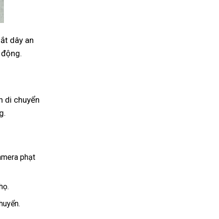
hắt dây an
ự động.
n di chuyển
g.
camera phạt
họ.
huyển.