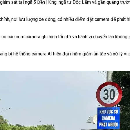
 giám sát tại ngã 5 Đền Hùng, ngã tư Dốc Lẩm và gần quảng trư
hính, nơi lưu lượng xe đông, có nhiều điểm đặt camera để phát hi
ó các cụm camera ghi hình tốc độ và hành vi chuyển làn không 
ang bị hệ thống camera AI hiện đại nhằm giảm ùn tắc và xử lý vi