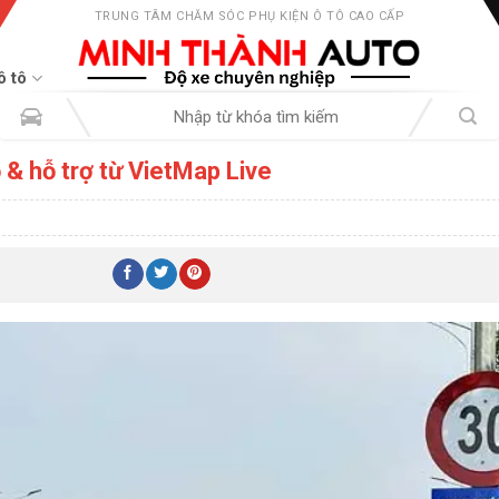
TRUNG TÂM CHĂM SÓC PHỤ KIỆN Ô TÔ CAO CẤP
ô tô
Tìm
kiếm:
ọ & hỗ trợ từ VietMap Live