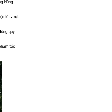
ờng Hùng
ện lỗi vượt
đúng quy
 phạm tốc