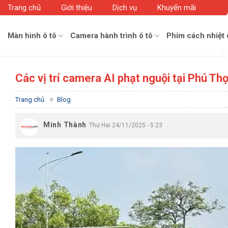
Skip
Trang chủ
Giới thiệu
Dịch vụ
Khuyến mãi
to
content
Màn hình ô tô
Camera hành trình ô tô
Phim cách nhiệt 
Các vị trí camera AI phạt nguội tại Phú Th
»
Trang chủ
Blog
Minh Thành
Thứ Hai 24/11/2025 - 5:23