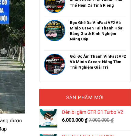
Thể Hiện Cá Tính Riêng
Bọc Ghế Da VinFast VF2 Và
Minio Green Tại Thanh Hóa:
Bảng Giá & Kinh Nghiệm
Nâng Cấp
Gói Độ Âm Thanh VinFast VF2
Và Minio Green: Nâng Tầm
Trải Nghiệm Giải Trí
SẢN PHẨM MỚI
Đèn bi gầm GTR G1 Turbo V2
6.000.000
₫
7.000.000
₫
càng được
Map