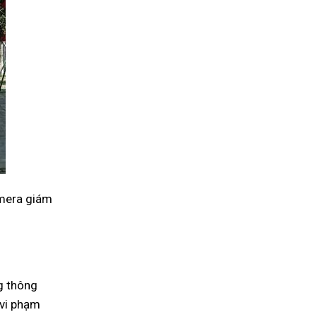
amera giám
g thông
 vi phạm