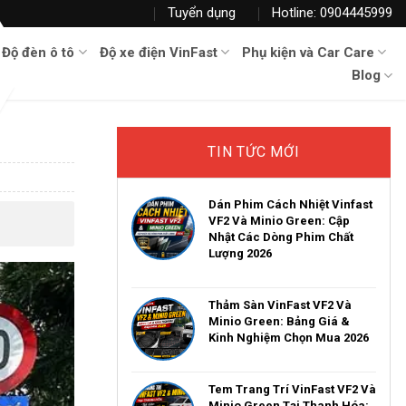
Tuyển dụng
Hotline: 0904445999
Độ đèn ô tô
Độ xe điện VinFast
Phụ kiện và Car Care
Blog
TIN TỨC MỚI
Dán Phim Cách Nhiệt Vinfast
VF2 Và Minio Green: Cập
Nhật Các Dòng Phim Chất
Lượng 2026
Thảm Sàn VinFast VF2 Và
Minio Green: Bảng Giá &
Kinh Nghiệm Chọn Mua 2026
Tem Trang Trí VinFast VF2 Và
Minio Green Tại Thanh Hóa: