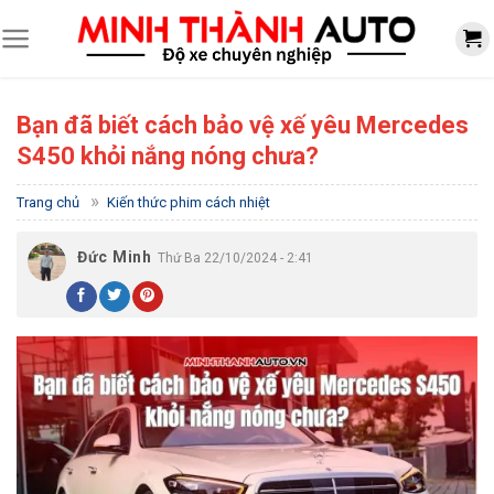
Skip
to
content
Bạn đã biết cách bảo vệ xế yêu Mercedes
S450 khỏi nắng nóng chưa?
»
Trang chủ
Kiến thức phim cách nhiệt
Đức Minh
Thứ Ba 22/10/2024 - 2:41