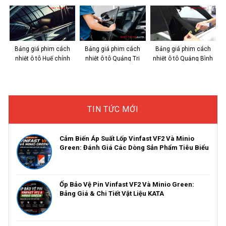
Crystalline & Ceramic
công nghệ Nano
kinh nghiệm chọn
IR
Bảng giá phim cách
Bảng giá phim cách
Bảng giá phim cách
nhiệt ô tô Huế chính
nhiệt ô tô Quảng Trị
nhiệt ô tô Quảng Bình
hãng, giá tốt
Chính Hãng
chính hãng, giá tốt
TIN TỨC MỚI
Cảm Biến Áp Suất Lốp Vinfast VF2 Và Minio
Green: Đánh Giá Các Dòng Sản Phẩm Tiêu Biểu
Ốp Bảo Vệ Pin Vinfast VF2 Và Minio Green:
Bảng Giá & Chi Tiết Vật Liệu KATA