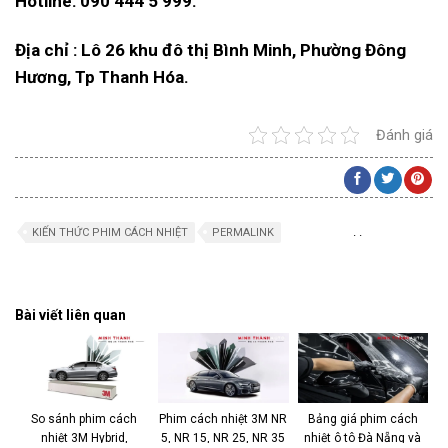
Hotline: 090 444 5 999.
Địa chỉ : Lô 26 khu đô thị Bình Minh, Phường Đông
Hương, Tp Thanh Hóa.
Đánh giá
.
.
KIẾN THỨC PHIM CÁCH NHIỆT
PERMALINK
Bài viết liên quan
So sánh phim cách
Phim cách nhiệt 3M NR
Bảng giá phim cách
nhiệt 3M Hybrid,
5, NR 15, NR 25, NR 35
nhiệt ô tô Đà Nẵng và