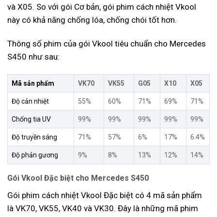
và X05. So với gói Cơ bản, gói phim cách nhiệt Vkool
này có khả năng chống lóa, chống chói tốt hơn.
Thông số phim của gói Vkool tiêu chuẩn cho Mercedes
S450 như sau:
Mã sản phẩm
VK70
VK55
G05
X10
X05
Độ cản nhiệt
55%
60%
71%
69%
71%
Chống tia UV
99%
99%
99%
99%
99%
Độ truyền sáng
71%
57%
6%
17%
6.4%
Độ phản gương
9%
8%
13%
12%
14%
Gói Vkool Đặc biệt cho Mercedes S450
Gói phim cách nhiệt Vkool Đặc biệt có 4 mã sản phẩm
là VK70, VK55, VK40 và VK30. Đây là những mã phim