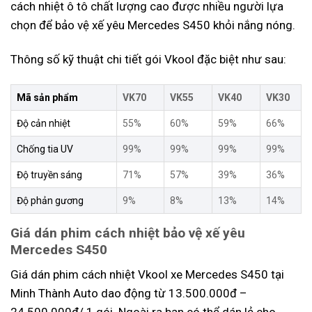
cách nhiệt ô tô chất lượng cao được nhiều người lựa
chọn để bảo vệ xế yêu Mercedes S450 khỏi nắng nóng.
Thông số kỹ thuật chi tiết gói Vkool đặc biệt như sau:
Mã sản phẩm
VK70
VK55
VK40
VK30
Độ cản nhiệt
55%
60%
59%
66%
Chống tia UV
99%
99%
99%
99%
Độ truyền sáng
71%
57%
39%
36%
Độ phản gương
9%
8%
13%
14%
Giá dán phim cách nhiệt bảo vệ xế yêu
Mercedes S450
Giá dán phim cách nhiệt Vkool xe Mercedes S450 tại
Minh Thành Auto dao động từ 13.500.000đ –