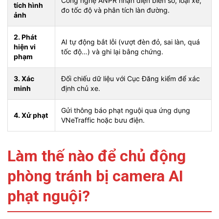
Công nghệ ANPR nhận diện biển số, loại xe,
tích hình
đo tốc độ và phân tích làn đường.
ảnh
2. Phát
AI tự động bắt lỗi (vượt đèn đỏ, sai làn, quá
hiện vi
tốc độ…) và ghi lại bằng chứng.
phạm
3. Xác
Đối chiếu dữ liệu với Cục Đăng kiểm để xác
minh
định chủ xe.
Gửi thông báo phạt nguội qua ứng dụng
4. Xử phạt
VNeTraffic hoặc bưu điện.
Làm thế nào để chủ động
phòng tránh bị camera AI
phạt nguội?