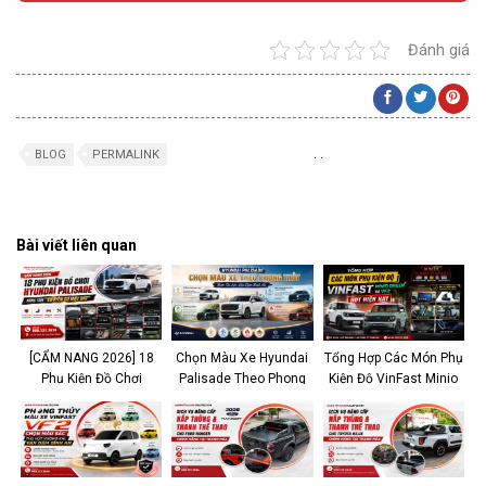
Đánh giá
.
.
BLOG
PERMALINK
Bài viết liên quan
[CẨM NANG 2026] 18
Chọn Màu Xe Hyundai
Tổng Hợp Các Món Phụ
Phụ Kiện Đồ Chơi
Palisade Theo Phong
Kiện Độ VinFast Minio
Hyundai Palisade Nâng
Thủy: Rước Tài Lộc,
Green và VF2 Hot Hiện
Tầm “Chuyên Cơ Mặt
Vạn Dặm Bình An
Nay
Đất”