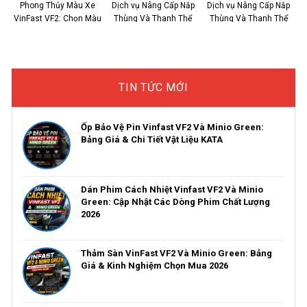
Phong Thủy Màu Xe
Dịch vụ Nâng Cấp Nắp
Dịch vụ Nâng Cấp Nắp
VinFast VF2: Chọn Màu
Thùng Và Thanh Thể
Thùng Và Thanh Thể
Sắc Thu Hút Vượng Khí,
Thao Cho Ford Ranger
Thao Cho Toyota HILUX
Vạn Dặm Bình An
Chính Hãng Tại Thanh
Chính Hãng Tại Thanh
Hóa 2026
Hóa
TIN TỨC MỚI
Ốp Bảo Vệ Pin Vinfast VF2 Và Minio Green:
Bảng Giá & Chi Tiết Vật Liệu KATA
Dán Phim Cách Nhiệt Vinfast VF2 Và Minio
Green: Cập Nhật Các Dòng Phim Chất Lượng
2026
Thảm Sàn VinFast VF2 Và Minio Green: Bảng
Giá & Kinh Nghiệm Chọn Mua 2026