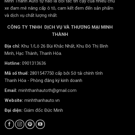
Minh Thành Auto tự hào là đối tác tin cậy của nhiều chủ
xe đam mê nâng cấp ô tô, cam kết đem đến sản phẩm
và dịch vụ chất lượng nhất.
CÔNG TY TNHH DỊCH VỤ VÀ THƯƠNG MẠI MINH
THÀNH
Địa chỉ:
Khu 1/Lô 26 Bùi Khắc Nhất, Khu Đô Thị Bình
Minh, Hạc Thành, Thanh Hóa.
Hotline:
0901313636
Mã số thuế:
2801547750 cấp bởi Sở tải chính tỉnh
Thanh Hóa - Phòng đăng ký kinh doanh
Email:
minhthanhautoth@gmail.com
Website:
minhthanhauto.vn
Đại diện:
Giám đốc Đức Minh