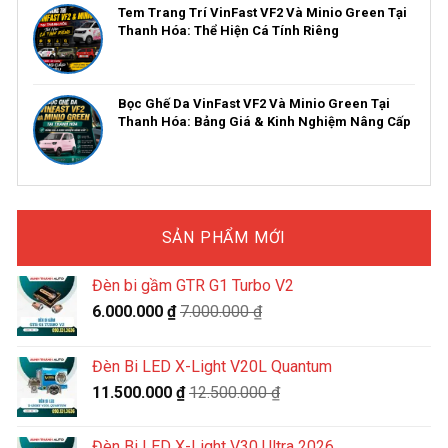
Tem Trang Trí VinFast VF2 Và Minio Green Tại
Thanh Hóa: Thể Hiện Cá Tính Riêng
Bọc Ghế Da VinFast VF2 Và Minio Green Tại
Thanh Hóa: Bảng Giá & Kinh Nghiệm Nâng Cấp
SẢN PHẨM MỚI
Đèn bi gầm GTR G1 Turbo V2
6.000.000
₫
7.000.000
₫
Đèn Bi LED X-Light V20L Quantum
11.500.000
₫
12.500.000
₫
Đèn Bi LED X-Light V30 Ultra 2026