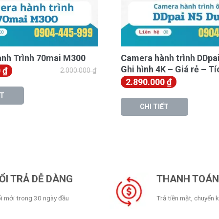
h Siêu Nét 2.5K
nh Trình 70mai M300
Camera hành trình DDpai
nh ảnh vượt trội với độ phân giải thực
2.5K
Ghi hình 4K – Giá rẻ – T
0
₫
2.000.000
₫
ơn 1.78 lần so với chuẩn Full HD thông
2.890.000
₫
 báo giao thông luôn được ghi lại rõ ràng,
ẾT
CHI TIẾT
ỔI TRẢ DỄ DÀNG
THANH TOÁN 
i mới trong 30 ngày đầu
Trả tiền mặt, chuyển 