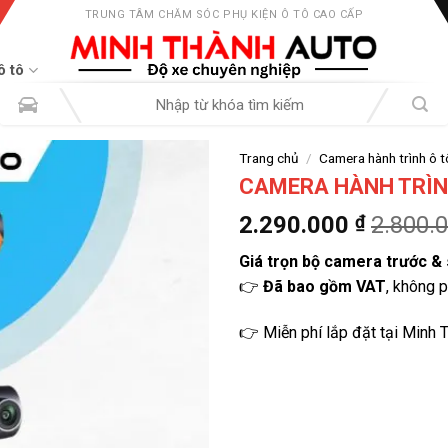
TRUNG TÂM CHĂM SÓC PHỤ KIỆN Ô TÔ CAO CẤP
ô tô
Tìm
kiếm:
Trang chủ
/
Camera hành trình ô t
CAMERA HÀNH TRÌN
2.290.000
₫
2.800.
Giá trọn bộ camera trước &
👉
Đã bao gồm VAT
, không p
👉 Miễn phí lắp đặt tại Minh 