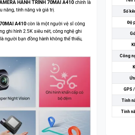
Tên 
AMERA HÀNH TRÌNH 70MAI A410
chính là
năng, tính năng và giá trị.
Số kê
Độ 
70MAI A410
còn là một người vệ sĩ công
ng ghi hình 2.5K siêu nét, công nghệ ghi
Gó
 là người bạn đồng hành không thể thiếu,
K
Công ng
K
Ứn
GPS /
Tính n
Tính n