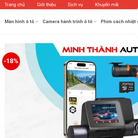
Skip
Trang chủ
Giới thiệu
Dịch vụ
Khuyến mãi
to
content
Màn hình ô tô
Camera hành trình ô tô
Phim cách nhiệt 
-18%