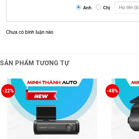
hảo?
Anh
Chị
Ghi HìnhSiêu Nét 2.5K
Chưa có bình luận nào
SẢN PHẨM TƯƠNG TỰ
-22%
-48%