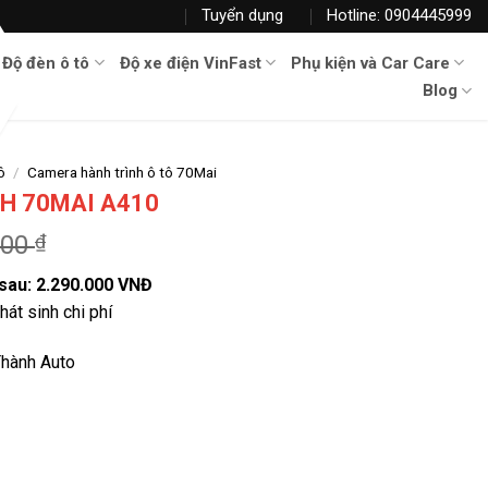
Tuyển dụng
Hotline: 0904445999
Độ đèn ô tô
Độ xe điện VinFast
Phụ kiện và Car Care
Blog
ô
/
Camera hành trình ô tô 70Mai
H 70MAI A410
000
₫
 sau: 2.290.000 VNĐ
hát sinh chi phí
Thành Auto