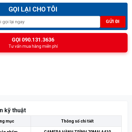
GỌI LẠI CHO TÔI
GỌI 090.131.3636
Tư vấn mua hàng miễn phí
n kỹ thuật
ng mục
Thông số chi tiết