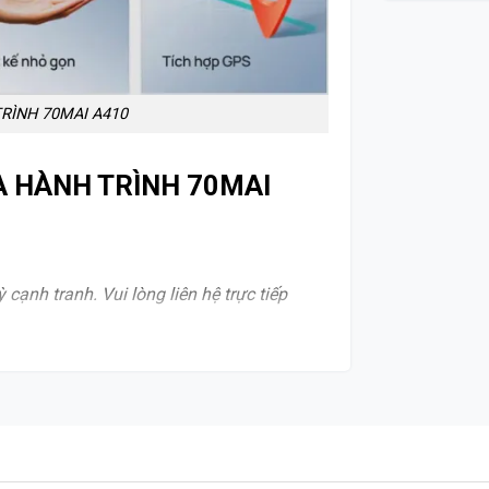
TRÌNH 70MAI A410
ERA HÀNH TRÌNH 70MAI
cạnh tranh. Vui lòng liên hệ trực tiếp
ho
n
nh Thành Auto đảm bảo sự chuyên nghiệp
gọn, được dán chắc chắn lên kính lái mà