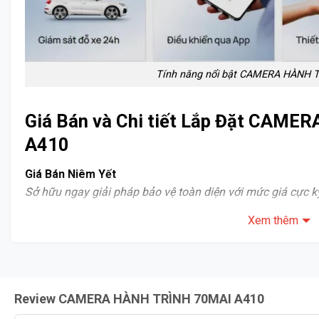
Tính năng nổi bật CAMERA HÀNH 
Giá Bán và Chi tiết Lắp Đặt CAM
A410
Giá Bán Niêm Yết
Sở hữu ngay giải pháp bảo vệ toàn diện với mức giá cực kỳ 
Minh Thành Auto để nhận báo giá chính xác và tốt nhất c
Xem thêm
Quy Trình Lắp Đặt Chuyên Nghiệp – Thẩm Mỹ & An Toà
Quá trình lắp đặt CAMERA HÀNH TRÌNH 70MAI A410 tại Mi
và giữ nguyên giá trị xe:
Review CAMERA HÀNH TRÌNH 70MAI A410
Thiết Kế Nhỏ Gọn, Tinh Tế: Camera trước có thiết kế nhỏ 