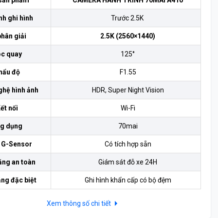
sản phẩm
CAMERA HÀNH TRÌNH 70MAI A410
nh ghi hình
Trước 2.5K
phân giải
2.5K (2560×1440)
c quay
125°
hẩu độ
F1.55
hệ hình ảnh
HDR, Super Night Vision
ết nối
Wi-Fi
g dụng
70mai
 G-Sensor
Có tích hợp sẵn
ăng an toàn
Giám sát đỗ xe 24H
ăng đặc biệt
Ghi hình khẩn cấp có bộ đệm
Xem thông số chi tiết