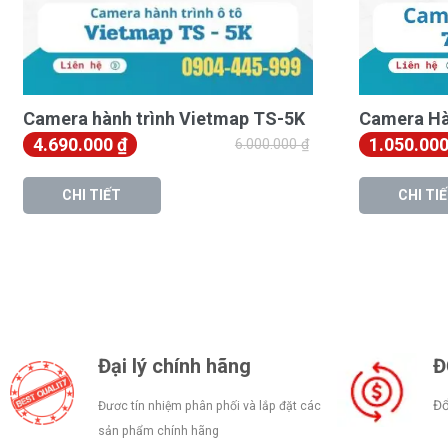
Camera hành trình A410 Ghi Hìn
Camera hành trình Vietmap TS-5K
Camera Hà
CAMERA HÀNH TRÌNH 70MAI A410
mang đến chất lượng hì
4.690.000
₫
1.050.00
6.000.000
₫
(2560×1440)
cho camera trước
. Chất lượng 2.5K sắc nét h
thường, đảm bảo các chi tiết quan trọng như biển số xe, biển
CHI TIẾT
CHI TI
cung cấp bằng chứng đáng tin cậy trong mọi tình huống.
Khả Năng Ghi Hình Ban Đêm Vượt Trội
Đại lý chính hãng
Đ
Đổ
Đươc tín nhiệm phân phối và lắp đặt các
sản phẩm chính hãng