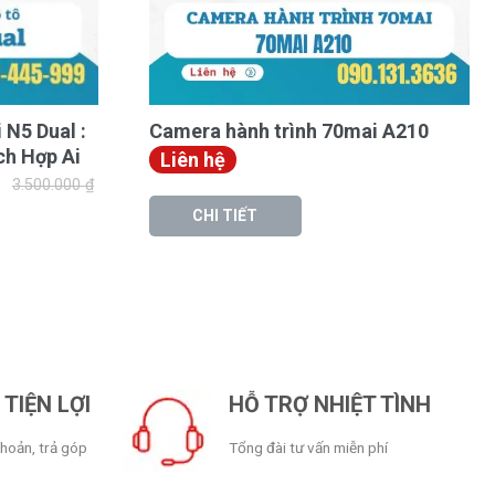
 N5 Dual :
Camera hành trình 70mai A210
ích Hợp Ai
Liên hệ
3.500.000
₫
CHI TIẾT
TIỆN LỢI
HỖ TRỢ NHIỆT TÌNH
khoản, trả góp
Tổng đài tư vấn miễn phí