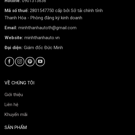
Hotline:
0901313636
Mã số thuế:
2801547750 cấp bởi Sở tải chính tỉnh
Thanh Hóa - Phòng đăng ký kinh doanh
Email:
minhthanhautoth@gmail.com
Website:
minhthanhauto.vn
Đại diện:
Giám đốc Đức Minh
Kết nối wifi Camera hành trình Ô tô Vietmap TS-2K
truyền tải video nhanh chóng
VIETMAP TS-2K trang bị công nghệ truyền dữ liệu
không dây băng tần 5.0 Ghz Giúp việc xem lại, trích
xuất video, cập nhật dữ liệu cảnh báo trực tiếp nhanh
VỀ CHÚNG TÔI
chóng thông qua ứng dụng Vietmap REC.
Giới thiệu
Liên hệ
Khuyến mãi
SẢN PHẨM