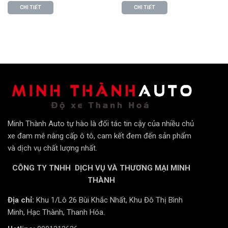
trong trường hợp có tác động do ngoại lực khi xe tắt
CHI TIẾT
CHI TIẾT
máy ts-2k sẽ tự khởi động và tiến hành ghi hình khẩn
cấp.
Cảm biến sony ghi hình đêm nét
Minh Thành Auto tự hào là đối tác tin cậy của nhiều chủ
Vietmap TS-2k TS-2K được tích hợp cảm biến hình
xe đam mê nâng cấp ô tô, cam kết đem đến sản phẩm
và dịch vụ chất lượng nhất.
ảnh Sony Starvis ở cả 2 kênh Trước & Sau ghi hình
video siêu rõ nét chất lượng hình ảnh cực rõ trong điều
CÔNG TY TNHH DỊCH VỤ VÀ THƯƠNG MẠI MINH
kiện môi trường ánh sáng yếu hoặc ban đêm.
THÀNH
Cảm biến ảnh Sony Starvis còn có thể tự động điều
Địa chỉ:
Khu 1/Lô 26 Bùi Khắc Nhất, Khu Đô Thị Bình
chỉnh cân bằng sáng tùy thuộc môi trường ánh sáng
Minh, Hạc Thành, Thanh Hóa.
cực yếu, giúp hình ảnh rõ nét.