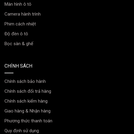
Màn hình ô tô
Nhỏ gọn tiện lợi tối ưu nội thất
Camera hành trình
Camera hành trình Ô tô Vietmap TS-2K với thiết kế
“thỏi son” nhỏ gọn, linh hoạt thao tác, dễ dàng lắp đặt
Phim cách nhiệt
giấu kín kết hợp với ống kính có thể tự do tùy chỉnh
Độ đèn ô tô
giúp tối ưu nội thất và không gian bên trong xe song
Bọc sàn & ghế
nhưng vẫn đảm bảo khả năng ghi hình toàn cảnh.
CHÍNH SÁCH
Chính sách bảo hành
Chính sách đổi trả hàng
Lắp đặt Camera hành trình Vietmap TS-2K
Chính sách kiểm hàng
Thanh Hóa tại Minh Thành Auto
Giao hàng & Nhận hàng
Phương thức thanh toán
Quy định sử dụng