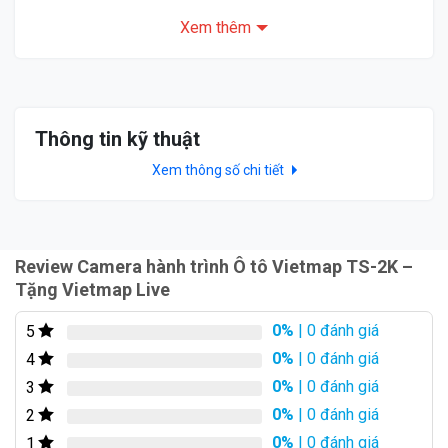
Xem thêm
Thông tin kỹ thuật
Cảnh báo biển giao thông bằng giọng nói
Xem thông số chi tiết
Vietmap ts-2k mới với tính năng độc đáo cảnh báo
thông tin giao thông bằng giọng nói trên toàn quốc:
Cảnh báo biển báo giới hạn tốc độ trên từng cung
Review Camera hành trình Ô tô Vietmap TS-2K –
đường.
Tặng Vietmap Live
Cảnh báo vào và ra khỏi khu dân cư.
0%
| 0 đánh giá
5
Cảnh báo biển báo cấm vượt/ hết cấm vượt.
0%
| 0 đánh giá
4
0%
| 0 đánh giá
3
Báo khu vực có camera giao thông.
0%
| 0 đánh giá
2
Cảnh báo khu vực thường xuyên kiểm tra tốc độ.
0%
| 0 đánh giá
1