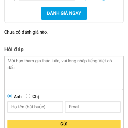
(và một số thông tin cảnh báo giao thông quan trọng
khác)
ĐÁNH GIÁ NGAY
Dữ liệu thông tin biển báo giao thông được vietmap
Chưa có đánh giá nào.
thu thập và cập nhật thường xuyên.
Hỏi đáp
An toàn đỗ xe ghi hình khẩn cấp cùng Camera
hành trình Ô tô Vietmap TS-2K
Anh
Chị
Những dòng xe cao cấp mới như BMV, Audi,
Mercedes-benz,… tiến hành dời vị trí hoặc thay thế
cổng sạc tẩu thuốc bằng các cổng kết nối mới hiện đại
hơn đồng thời tương thích với các thiết bị di động như
GỬI