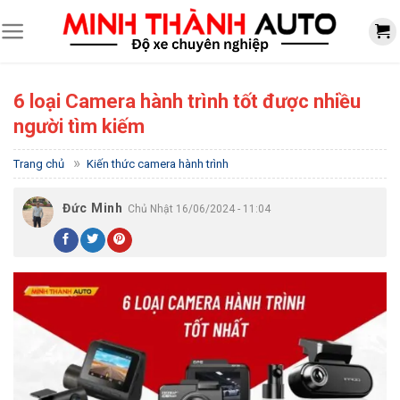
Skip
to
content
6 loại Camera hành trình tốt được nhiều
người tìm kiếm
»
Trang chủ
Kiến thức camera hành trình
Đức Minh
Chủ Nhật 16/06/2024 - 11:04