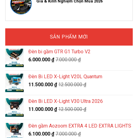
Giá & Kinh Nghiệm Chọn Mua 2026
SẢN PHẨM MỚI
Đèn bi gầm GTR G1 Turbo V2
6.000.000
₫
7.000.000
₫
Đèn Bi LED X-Light V20L Quantum
11.500.000
₫
12.500.000
₫
Đèn Bi LED X-Light V30 Ultra 2026
11.000.000
₫
12.500.000
₫
Đèn gầm Aozoom EXTRA 4 LED EXTRA LIGHTS
6.100.000
₫
7.000.000
₫