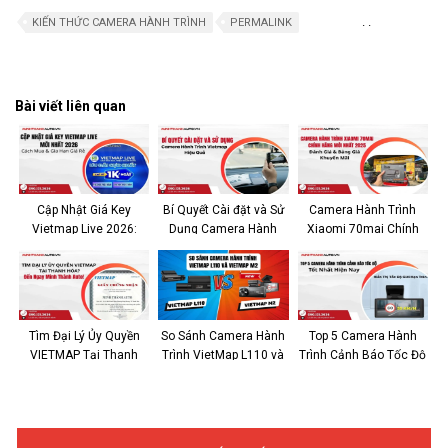
.
.
KIẾN THỨC CAMERA HÀNH TRÌNH
PERMALINK
Bài viết liên quan
Cập Nhật Giá Key
Bí Quyết Cài đặt và Sử
Camera Hành Trình
Vietmap Live 2026:
Dụng Camera Hành
Xiaomi 70mai Chính
Cách Mua & Gia Hạn
Trình Vietmap Hiệu Quả
Hãng 2025: Đánh Giá &
Giá Rẻ
Bảng Giá Khuyến Mãi
Tìm Đại Lý Ủy Quyền
So Sánh Camera Hành
Top 5 Camera Hành
VIETMAP Tại Thanh
Trình VietMap L110 và
Trình Cảnh Báo Tốc Độ
Hóa? Đến Ngay Minh
Vietmap SpeedMap M2:
Phổ Biến Hiện Nay
Thành Auto!
Cuộc Đối Đầu Công
Nghệ