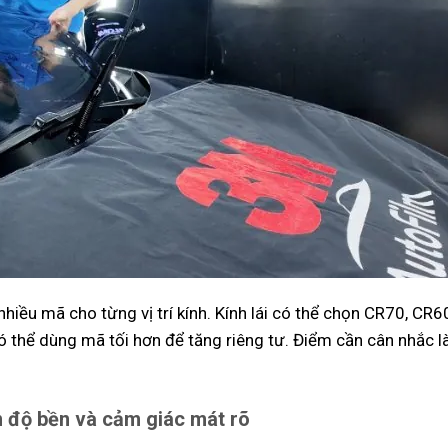
nhiều mã cho từng vị trí kính. Kính lái có thể chọn CR70, CR
 thể dùng mã tối hơn để tăng riêng tư. Điểm cần cân nhắc là
n độ bền và cảm giác mát rõ