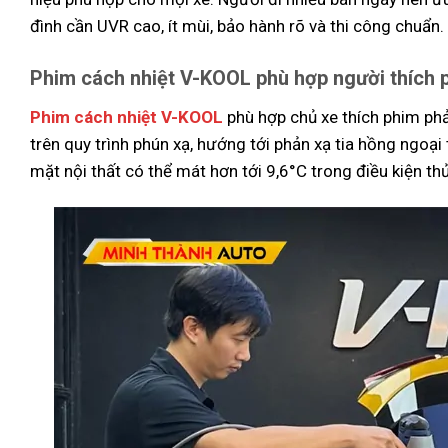
đình cần UVR cao, ít mùi, bảo hành rõ và thi công chuẩn.
Phim cách nhiệt V-KOOL phù hợp người thích 
Phim cách nhiệt V-KOOL
phù hợp chủ xe thích phim phả
trên quy trình phún xạ, hướng tới phản xạ tia hồng ngoạ
mặt nội thất có thể mát hơn tới 9,6°C trong điều kiện th