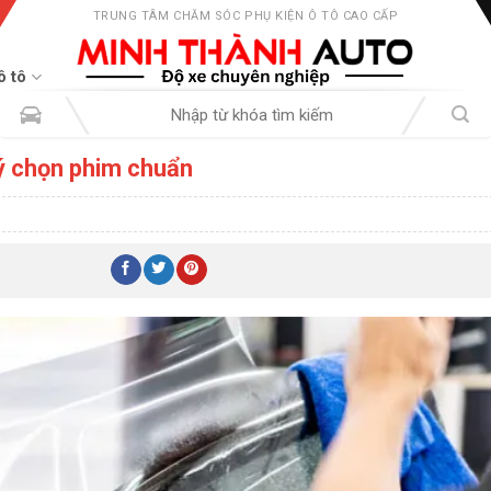
TRUNG TÂM CHĂM SÓC PHỤ KIỆN Ô TÔ CAO CẤP
ô tô
Tìm
kiếm:
 ý chọn phim chuẩn