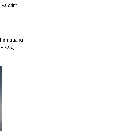
LR và cảm
 phim quang
14–72%,