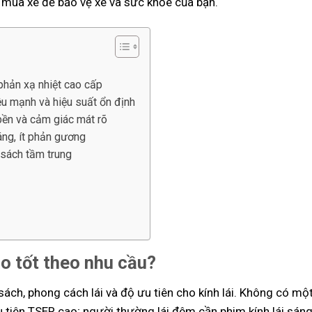
i mua xe để bảo vệ xe và sức khỏe của bạn.
phản xạ nhiệt cao cấp
u mạnh và hiệu suất ổn định
bền và cảm giác mát rõ
áng, ít phản gương
 sách tầm trung
ào tốt theo nhu cầu?
 sách, phong cách lái và độ ưu tiên cho kính lái. Không có m
 tiên TSER cao; người thường lái đêm cần phim kính lái sáng