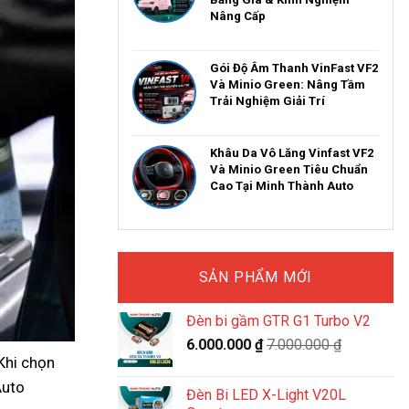
Nâng Cấp
Gói Độ Âm Thanh VinFast VF2
Và Minio Green: Nâng Tầm
Trải Nghiệm Giải Trí
Khâu Da Vô Lăng Vinfast VF2
Và Minio Green Tiêu Chuẩn
Cao Tại Minh Thành Auto
SẢN PHẨM MỚI
Đèn bi gầm GTR G1 Turbo V2
6.000.000
₫
7.000.000
₫
 Khi chọn
Auto
Đèn Bi LED X-Light V20L