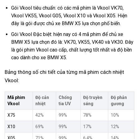
Gói Vkool tiêu chuẩn: có các mã phim là Vkool VK70,
Vkool VK55, Vkool G05, Vkool X10 và Vkool X05. Hiện
đây là gói được chủ xe BMW X5 lựa chọn phổ biến.
Gói Vkool Đặc biệt: hiện nay có 4 mã phim để chủ xe
BMW X5 lựa chọn đó là: VK70, VK55, VK40 và VK30. Đây
là gói phim Vkool cao cấp, chất lượng tốt nhất và độ bền
cao dành cho xe BMW X5.
Bảng thông số chi tiết của từng mã phim cách nhiệt
Vkool:
Mã phim
Độ cản
Chống
Độ truyền
Độ phản
Vkool
nhiệt
tia UV
sáng
gương
X75
42%
99%
78%
10%
X10
69%
99%
17%
12%
X05
71%
99%
6.4%
14%