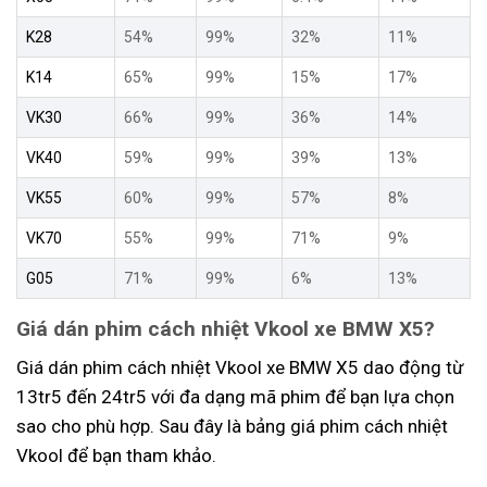
K28
54%
99%
32%
11%
K14
65%
99%
15%
17%
VK30
66%
99%
36%
14%
VK40
59%
99%
39%
13%
VK55
60%
99%
57%
8%
VK70
55%
99%
71%
9%
G05
71%
99%
6%
13%
Giá dán phim cách nhiệt Vkool xe BMW X5?
Giá dán phim cách nhiệt Vkool xe BMW X5 dao động từ
13tr5 đến 24tr5 với đa dạng mã phim để bạn lựa chọn
sao cho phù hợp. Sau đây là bảng giá phim cách nhiệt
Vkool để bạn tham khảo.