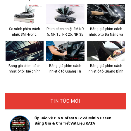
So sánh phim cách
Phim cách nhiệt 3M NR
Bảng giá phim cách
nhiệt 3M Hybrid,
5, NR 15, NR 25, NR 35
nhiệt ô tô Đà Nẵng và
Crystalline & Ceramic
công nghệ Nano
kinh nghiệm chọn
IR
Bảng giá phim cách
Bảng giá phim cách
Bảng giá phim cách
nhiệt ô tô Huế chính
nhiệt ô tô Quảng Trị
nhiệt ô tô Quảng Bình
hãng, giá tốt
Chính Hãng
chính hãng, giá tốt
TIN TỨC MỚI
Ốp Bảo Vệ Pin Vinfast VF2 Và Minio Green:
Bảng Giá & Chi Tiết Vật Liệu KATA