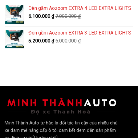
Đèn gầm Aozoom EXTRA 4 LED EXTRA LIGHTS
6.100.000
₫
7.000.000
₫
Đèn gầm Aozoom EXTRA 3 LED EXTRA LIGHTS
5.200.000
₫
6.000.000
₫
Minh Thành Auto tự hào là đối tác tin cậy của nhiều chủ
xe đam mê nâng cấp ô tô, cam kết đem đến sản phẩm
và dịch vụ chất lượng nhất.