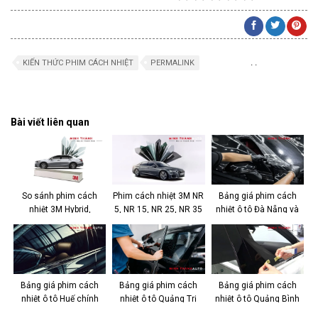
.
.
KIẾN THỨC PHIM CÁCH NHIỆT
PERMALINK
Bài viết liên quan
So sánh phim cách
Phim cách nhiệt 3M NR
Bảng giá phim cách
nhiệt 3M Hybrid,
5, NR 15, NR 25, NR 35
nhiệt ô tô Đà Nẵng và
Crystalline & Ceramic
công nghệ Nano
kinh nghiệm chọn
IR
Bảng giá phim cách
Bảng giá phim cách
Bảng giá phim cách
nhiệt ô tô Huế chính
nhiệt ô tô Quảng Trị
nhiệt ô tô Quảng Bình
hãng, giá tốt
Chính Hãng
chính hãng, giá tốt