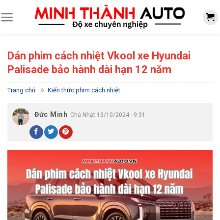
Skip
to
content
Dán phim cách nhiệt Vkool xe Hyundai
Palisade bảo hành dài hạn 12 năm
»
Trang chủ
Kiến thức phim cách nhiệt
Đức Minh
Chủ Nhật 13/10/2024 - 9:31