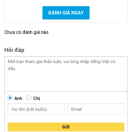
giúp tăng khả năng quan sát, giảm mỏi mắt và tạo nên
vẻ đẹp sang trọng cho xế yêu của bạn.
ĐÁNH GIÁ NGAY
Tuổi thọ cao:
Chưa có đánh giá nào.
Bi gầm Tiger Light có tuổi thọ lên đến 3500 giờ, gấp
10 lần so với bóng halogen thông thường. Điều này
Hỏi đáp
giúp bạn tiết kiệm chi phí thay thế bóng đèn và bảo
dưỡng xe.
Chống nước:
Anh
Chị
GỬI