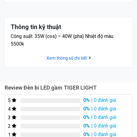
với bi led gầm thông thường. Nhờ vậy, bạn có thể tự tin
lái xe vào ban đêm mà không lo ngại về tầm nhìn hạn
chế.
Thông tin kỹ thuật
Nhiệt màu 5500K:
Công suất: 35W (cos) – 40W (pha) Nhiệt độ màu:
5500k
Xem thông số chi tiết
Review Đèn bi LED gầm TIGER LIGHT
0%
| 0 đánh giá
5
0%
| 0 đánh giá
4
0%
| 0 đánh giá
3
0%
| 0 đánh giá
2
Ánh sáng trắng xanh hiện đại của bi gầm Tiger Light
0%
| 0 đánh giá
1