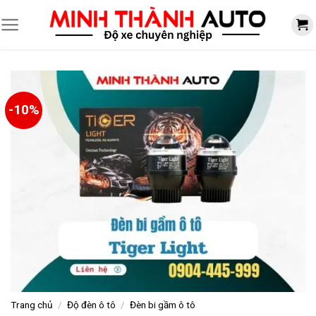
Skip
to
content
-10%
Trang chủ
/
Độ đèn ô tô
/
Đèn bi gầm ô tô