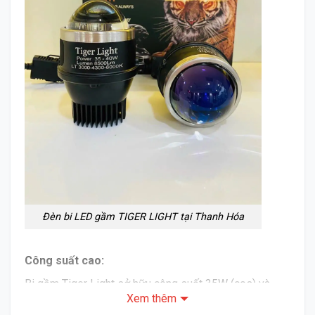
Đèn bi LED gầm TIGER LIGHT tại Thanh Hóa
Công suất cao:
Bi gầm Tiger Light sở hữu công suất 35W (cos) và
Xem thêm
40W (pha), cung cấp khả năng chiếu sáng vượt trội so