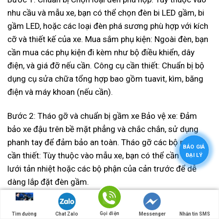
nhu cầu và mẫu xe, bạn có thể chọn đèn bi LED gầm, bi
gầm LED, hoặc các loại đèn phá sương phù hợp với kích
cỡ và thiết kế của xe. Mua sắm phụ kiện: Ngoài đèn, bạn
cần mua các phụ kiện đi kèm như bộ điều khiển, dây
điện, và giá đỡ nếu cần. Công cụ cần thiết: Chuẩn bị bộ
dụng cụ sửa chữa tổng hợp bao gồm tuavit, kìm, băng
điện và máy khoan (nếu cần).
Bước 2: Tháo gỡ và chuẩn bị gầm xe Bảo vệ xe: Đảm
bảo xe đậu trên bề mặt phẳng và chắc chắn, sử dụng
phanh tay để đảm bảo an toàn. Tháo gỡ các bộ phận
BÁO GIÁ
cần thiết: Tùy thuộc vào mẫu xe, bạn có thể cần tháo
ĐẠI LÝ
lưới tản nhiệt hoặc các bộ phận của cản trước để dễ
dàng lắp đặt đèn gầm.
Bước 3: Lắp đặt đèn gầm Gắn đèn vào vị trí: Sử dụng
Gọi điện
Tìm đường
Chat Zalo
Messenger
Nhắn tin SMS