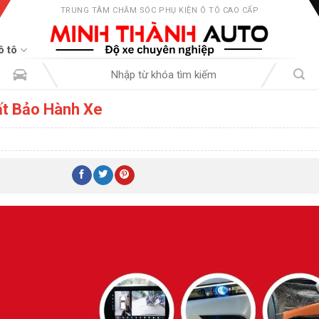
TRUNG TÂM CHĂM SÓC PHỤ KIỆN Ô TÔ CAO CẤP
ô tô
Tìm
kiếm:
Mất Bảo Hành Xe