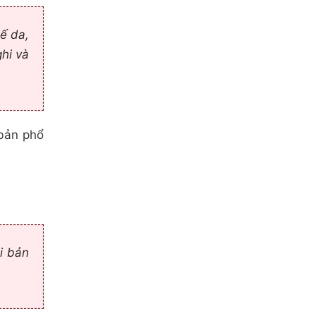
hế da,
hi và
 bản phổ
i bản