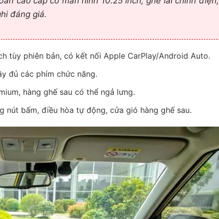
 bản cao cấp có màn hình 10.25 inch, ghế lái chỉnh điện
ghi đáng giá.
ch tùy phiên bản, có kết nối Apple CarPlay/Android Auto.
ầy đủ các phím chức năng.
emium, hàng ghế sau có thể ngả lưng.
 nút bấm, điều hòa tự động, cửa gió hàng ghế sau.