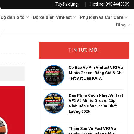
Tuyển dụng
Hotline: 0904445999
Độ đèn ô tô
Độ xe điện VinFast
Phụ kiện và Car Care
Blog
TIN TỨC MỚI
Ốp Bảo Vệ Pin Vinfast VF2 Và
Minio Green: Bảng Giá & Chi
Tiết Vật Liệu KATA
Dán Phim Cách Nhiệt Vinfast
VF2 Và Minio Green: Cập
Nhật Các Dòng Phim Chất
Lượng 2026
Thảm Sàn VinFast VF2 Và
Minio Green: Bảng Giá &