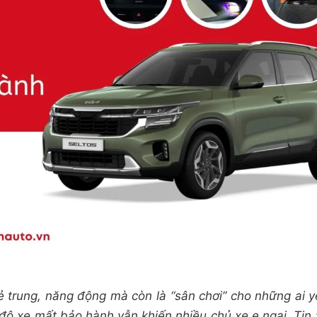
rẻ trung, năng động mà còn là “sân chơi” cho những ai y
 độ xe mất bảo hành vẫn khiến nhiều chủ xe e ngại. Tin 