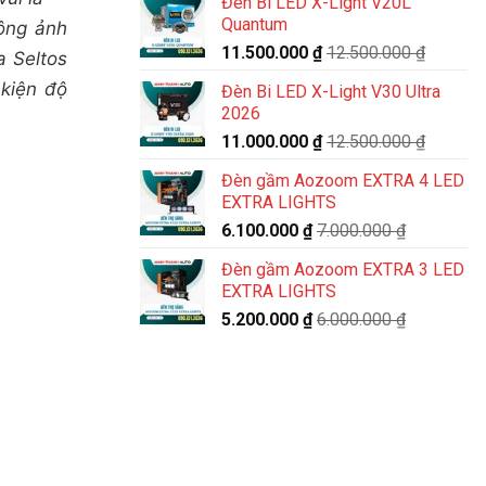
Đèn Bi LED X-Light V20L
Quantum
hông ảnh
11.500.000
₫
12.500.000
₫
a Seltos
kiện độ
Đèn Bi LED X-Light V30 Ultra
2026
11.000.000
₫
12.500.000
₫
Đèn gầm Aozoom EXTRA 4 LED
EXTRA LIGHTS
6.100.000
₫
7.000.000
₫
Đèn gầm Aozoom EXTRA 3 LED
EXTRA LIGHTS
5.200.000
₫
6.000.000
₫