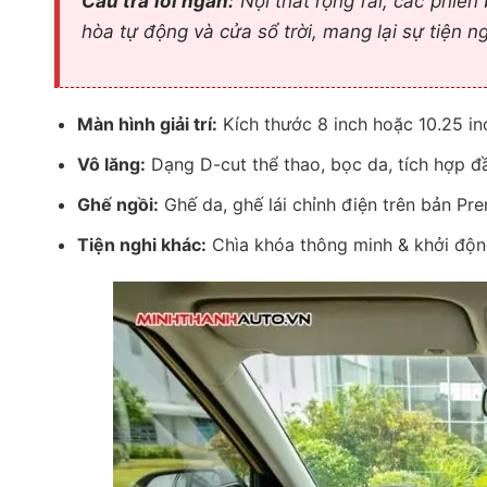
Câu trả lời ngắn:
Nội thất rộng rãi, các phiên
hòa tự động và cửa sổ trời, mang lại sự tiện n
Màn hình giải trí:
Kích thước 8 inch hoặc 10.25 in
Vô lăng:
Dạng D-cut thể thao, bọc da, tích hợp đ
Ghế ngồi:
Ghế da, ghế lái chỉnh điện trên bản Pr
Tiện nghi khác:
Chìa khóa thông minh & khởi động