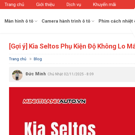
Skip
Trang chủ
Giới thiệu
Dịch vụ
Khuyến mãi
to
content
Màn hình ô tô
Camera hành trình ô tô
Phim cách nhiệt 
[Gợi ý] Kia Seltos Phụ Kiện Độ Không Lo 
»
Trang chủ
Blog
Đức Minh
Chủ Nhật 02/11/2025 - 8:09