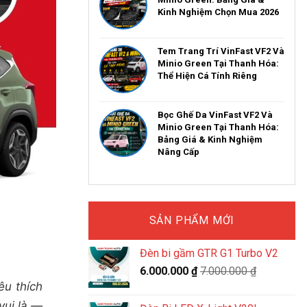
Kinh Nghiệm Chọn Mua 2026
Tem Trang Trí VinFast VF2 Và
Minio Green Tại Thanh Hóa:
Thể Hiện Cá Tính Riêng
Bọc Ghế Da VinFast VF2 Và
Minio Green Tại Thanh Hóa:
Bảng Giá & Kinh Nghiệm
Nâng Cấp
SẢN PHẨM MỚI
Đèn bi gầm GTR G1 Turbo V2
6.000.000
₫
7.000.000
₫
êu thích
vui là —