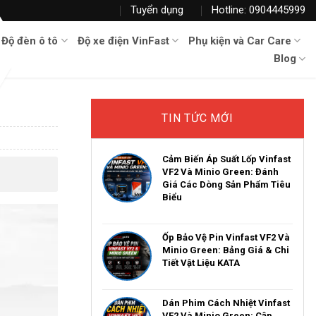
Tuyển dụng
Hotline: 0904445999
Độ đèn ô tô
Độ xe điện VinFast
Phụ kiện và Car Care
Blog
TIN TỨC MỚI
Cảm Biến Áp Suất Lốp Vinfast
VF2 Và Minio Green: Đánh
Giá Các Dòng Sản Phẩm Tiêu
Biểu
Ốp Bảo Vệ Pin Vinfast VF2 Và
Minio Green: Bảng Giá & Chi
Tiết Vật Liệu KATA
Dán Phim Cách Nhiệt Vinfast
VF2 Và Minio Green: Cập