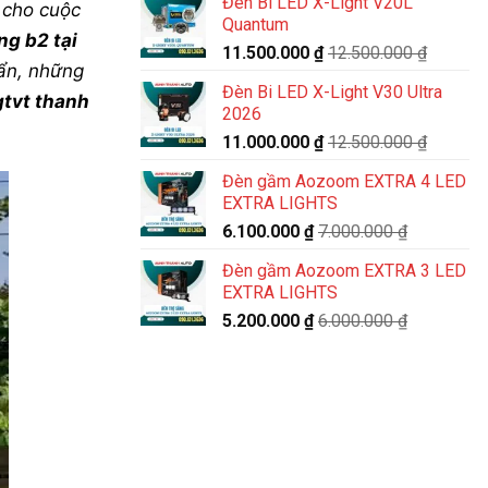
Đèn Bi LED X-Light V20L
 cho cuộc
Quantum
ng b2 tại
11.500.000
₫
12.500.000
₫
uẩn, những
Đèn Bi LED X-Light V30 Ultra
gtvt thanh
2026
11.000.000
₫
12.500.000
₫
Đèn gầm Aozoom EXTRA 4 LED
EXTRA LIGHTS
6.100.000
₫
7.000.000
₫
Đèn gầm Aozoom EXTRA 3 LED
EXTRA LIGHTS
5.200.000
₫
6.000.000
₫