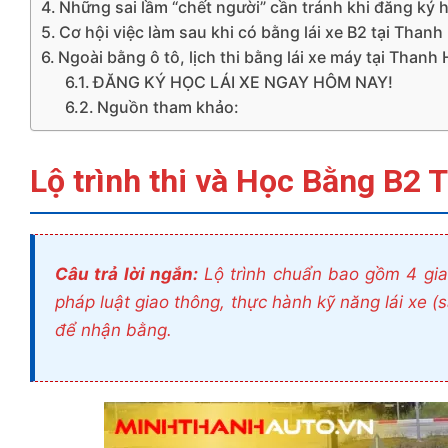
Những sai lầm “chết người” cần tránh khi đăng ký họ
Cơ hội việc làm sau khi có bằng lái xe B2 tại Than
Ngoài bằng ô tô, lịch thi bằng lái xe máy tại Than
ĐĂNG KÝ HỌC LÁI XE NGAY HÔM NAY!
Nguồn tham khảo:
Lộ trình thi và Học Bằng B2 
Câu trả lời ngắn:
Lộ trình chuẩn bao gồm 4 giai
pháp luật giao thông, thực hành kỹ năng lái xe (
để nhận bằng.