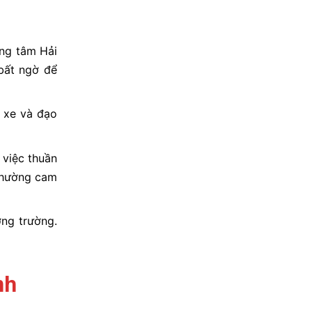
ung tâm Hải
 bất ngờ để
o xe và đạo
 việc thuần
thường cam
ờng trường.
nh