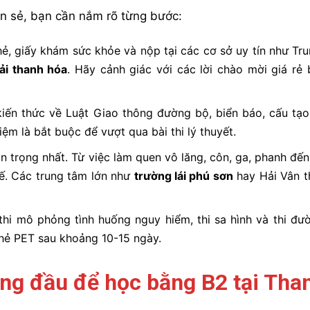
ôn sẻ, bạn cần nắm rõ từng bước:
, giấy khám sức khỏe và nộp tại các cơ sở uy tín như Tr
ải thanh hóa
. Hãy cảnh giác với các lời chào mời giá rẻ
iến thức về Luật Giao thông đường bộ, biển báo, cấu tạ
iệm là bắt buộc để vượt qua bài thi lý thuyết.
n trọng nhất. Từ việc làm quen vô lăng, côn, ga, phanh đến
 tế. Các trung tâm lớn như
trường lái phú sơn
hay Hải Vân 
thi mô phỏng tình huống nguy hiểm, thi sa hình và thi đư
thẻ PET sau khoảng 10-15 ngày.
àng đầu để học bằng B2 tại Tha