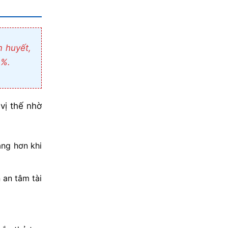
m huyết,
0%.
vị thế nhờ
àng hơn khi
 an tâm tài