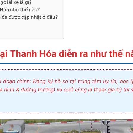
c lái xe là gì?
h Hóa như thế nào?
h Hóa được cập nhật ở đâu?
Tại Thanh Hóa diễn ra như thế n
 đoạn chính: Đăng ký hồ sơ tại trung tâm uy tín, học l
sa hình & đường trường) và cuối cùng là tham gia kỳ thi 