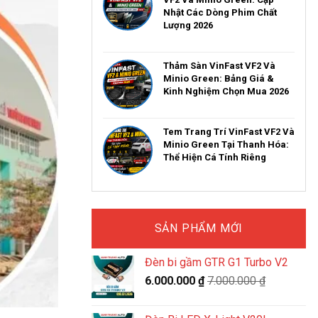
Nhật Các Dòng Phim Chất
Lượng 2026
Thảm Sàn VinFast VF2 Và
Minio Green: Bảng Giá &
Kinh Nghiệm Chọn Mua 2026
Tem Trang Trí VinFast VF2 Và
Minio Green Tại Thanh Hóa:
Thể Hiện Cá Tính Riêng
SẢN PHẨM MỚI
Đèn bi gầm GTR G1 Turbo V2
6.000.000
₫
7.000.000
₫