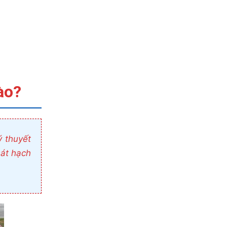
ào?
ý thuyết
sát hạch