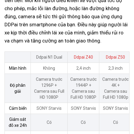
tiên tiến. Mỗi khi người điều khiển xe vượt quá tốc độ
cho phép, mắc lỗi làn đường, hoặc làn đường không
đúng, camera sẽ tức thì gửi thông báo qua ứng dụng
DDPai trên smartphone của bạn. Điều này giúp người lái
xe kịp thời điều chỉnh lái xe của mình, giảm thiểu rủi ro
va chạm và tăng cường an toàn giao thông.
Ddpai N1 Dual
Ddpai Z40
Ddpai Z50
Màn hình
Không
2,4 inch
2,3 inch
Camera trước
Camera trước
Camera trước
Độ phân
1296P +
1944P +
4K +
giải
Camera sau Full
Camera sau
Camera sau
HD 1080P
Full HD 1080P
Full HD 1080p
Cảm biến
SONY Starvis
SONY Starvis
SONY Starvis
Giám sát
Có
Có
Có
đỗ xe 24h