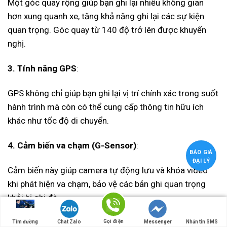
Một góc quay rộng giúp bạn ghi lại nhiều không gian
hơn xung quanh xe, tăng khả năng ghi lại các sự kiện
quan trọng. Góc quay từ 140 độ trở lên được khuyến
nghị.
3. Tính năng GPS
:
GPS không chỉ giúp bạn ghi lại vị trí chính xác trong suốt
hành trình mà còn có thể cung cấp thông tin hữu ích
khác như tốc độ di chuyển.
4. Cảm biến va chạm (G-Sensor)
:
BÁO GIÁ
ĐẠI LÝ
Cảm biến này giúp camera tự động lưu và khóa video
khi phát hiện va chạm, bảo vệ các bản ghi quan trọng
khỏi bị ghi đè.
5. Tính năng ghi trong điều kiện ánh sáng yếu
:
Gọi điện
Tìm đường
Chat Zalo
Messenger
Nhắn tin SMS