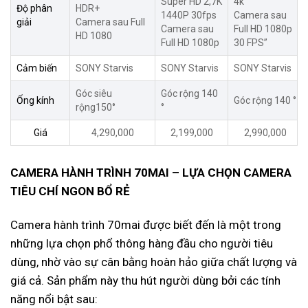
Super HD 2,7K
4k
Độ phân
HDR+
1440P 30fps
Camera sau
giải
Camera sau Full
Camera sau
Full HD 1080p
HD 1080
Full HD 1080p
30 FPS”
Cảm biến
SONY Starvis
SONY Starvis
SONY Starvis
Góc siêu
Góc rộng 140
Ống kính
Góc rộng 140 °
rộng150°
°
Giá
4,290,000
2,199,000
2,990,000
CAMERA HÀNH TRÌNH 70MAI – LỰA CHỌN CAMERA
TIÊU CHÍ NGON BỔ RẺ
Camera hành trình 70mai được biết đến là một trong
những lựa chọn phổ thông hàng đầu cho người tiêu
dùng, nhờ vào sự cân bằng hoàn hảo giữa chất lượng và
giá cả. Sản phẩm này thu hút người dùng bởi các tính
năng nổi bật sau: