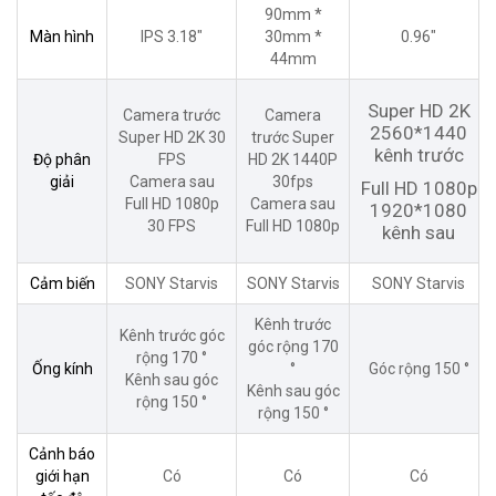
90mm *
Màn hình
IPS 3.18″
30mm *
0.96″
44mm
Super HD 2K
Camera trước
Camera
2560*1440
Super HD 2K 30
trước Super
kênh trước
Độ phân
FPS
HD 2K 1440P
giải
Camera sau
30fps
Full HD 1080p
Full HD 1080p
Camera sau
1920*1080
30 FPS
Full HD 1080p
kênh sau
Cảm biến
SONY Starvis
SONY Starvis
SONY Starvis
Kênh trước
Kênh trước góc
góc rộng 170
rộng 170 °
Ống kính
°
Góc rộng 150 °
Kênh sau góc
Kênh sau góc
rộng 150 °
rộng 150 °
Cảnh báo
giới hạn
Có
Có
Có