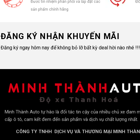
Đổ
Đươc tín nhiệm phân phối và lắp đặt các
sản phẩm chính hãng
ĐĂNG KÝ NHẬN KHUYẾN MÃI
Đăng ký ngay hôm nay để không bỏ lỡ bất kỳ deal hời nào nhé !!!
Minh Thành Auto tự hào là đối tác tin cậy của nhiều chủ xe đam 
cấp ô tô, cam kết đem đến sản phẩm và dịch vụ chất lượng nhất.
CÔNG TY TNHH DỊCH VỤ VÀ THƯƠNG MẠI MINH THÀ