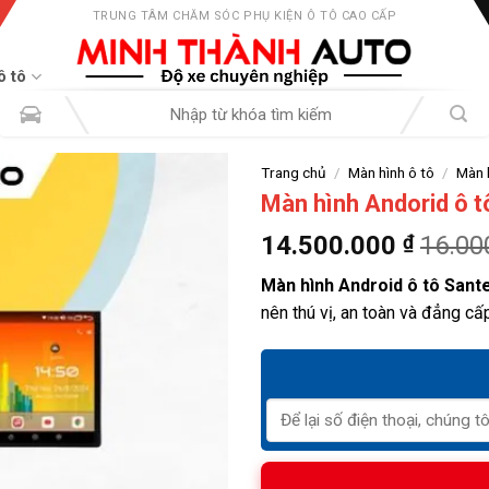
TRUNG TÂM CHĂM SÓC PHỤ KIỆN Ô TÔ CAO CẤP
ô tô
Tìm
kiếm:
Trang chủ
/
Màn hình ô tô
/
Màn 
Màn hình Andorid ô 
14.500.000
₫
16.00
Màn hình Android ô tô Sant
nên thú vị, an toàn và đẳng cấ