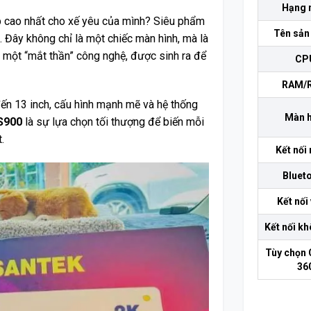
Hạng 
ấp cao nhất cho xế yêu của mình? Siêu phẩm
Tên sản
i. Đây không chỉ là một chiếc màn hình, mà là
à một “mắt thần” công nghệ, được sinh ra để
CP
RAM/
đến 13 inch, cấu hình mạnh mẽ và hệ thống
Màn h
 S900
là sự lựa chọn tối thượng để biến mỗi
.
Kết nối
Bluet
Kết nối 
Kết nối k
Tùy chọn
36