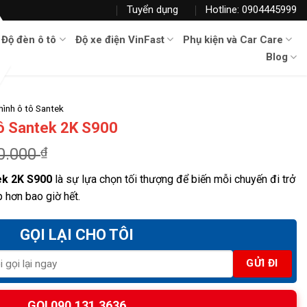
Tuyển dụng
Hotline: 0904445999
Độ đèn ô tô
Độ xe điện VinFast
Phụ kiện và Car Care
Blog
hình ô tô Santek
tô Santek 2K S900
0.000
₫
ek 2K S900
là sự lựa chọn tối thượng để biến mỗi chuyến đi trở
p hơn bao giờ hết.
GỌI LẠI CHO TÔI
GỌI 090.131.3636