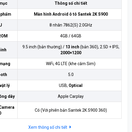
mục
Thông số chi tiết
 phẩm
Màn hình Android ô tô Santek 2K S900
U
8 nhân 7862(S) 2.0GHz
ROM
4GB / 64GB
9.5 inch (bản thường) /
13 inch
(bản 360), 2.5D + IPS,
ình
2000×1200
 mạng
WiFi, 4G LTE (khe cắm Sim)
ooth
5.0
vật lý
USB,
Optical
hông dây
Apple Carplay
 Camera
Có (Với phiên bản Santek 2K S900 360)
0
Xem thông số chi tiết