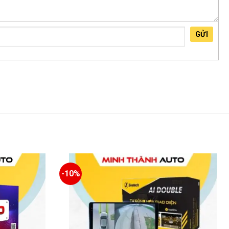
GỬI
-10%