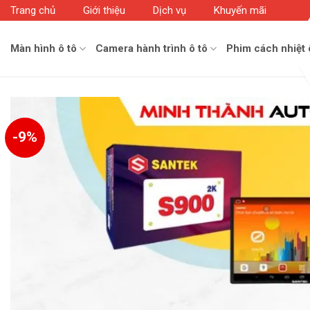
Skip
Trang chủ
Giới thiệu
Dịch vụ
Khuyến mãi
to
content
Màn hình ô tô
Camera hành trình ô tô
Phim cách nhiệt 
-9%