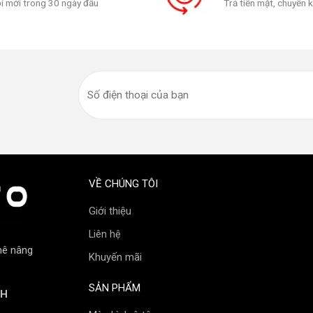
i mới trong 30 ngày đầu
Trả tiền mặt, chuyển 
VỀ CHÚNG TÔI
Giới thiệu
Liên hệ
mê nâng
Khuyến mãi
SẢN PHẨM
NH