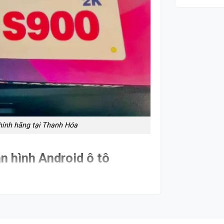
hính hãng tại Thanh Hóa
n hình Android ô tô
từ giải trí đỉnh cao đến an toàn toàn diện:
ước Màn Hình
Giá Trọn Gói (VNĐ)