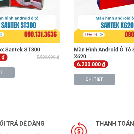
 nền IPS, mang đến hình ảnh sắc nét
ất Lượng
S900
tại Minh Thành Auto, quý khách sẽ
ox Santek ST300
Màn Hình Android Ô Tô 
X620
0
₫
5.500.000
₫
6.200.000
₫
ghiệp sẽ được miễn phí.
ẾT
ọi lỗi kỹ thuật của sản phẩm.
CHI TIẾT
nối internet và trải nghiệm mọi tính năng
 quà tặng khác theo chương trình khuyến
ỔI TRẢ DỄ DÀNG
THANH TOÁN 