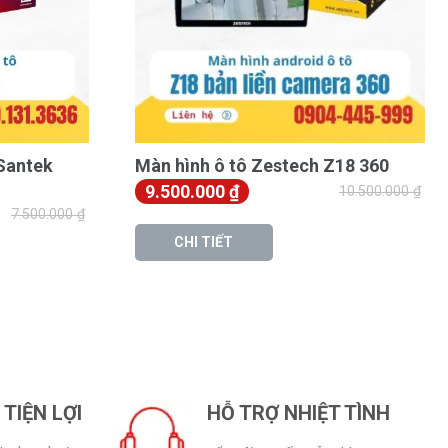
Santek
Màn hình ô tô Zestech Z18 360
9.500.000
₫
10.500.000
₫
7.500.000
₫
CHI TIẾT
TIỆN LỢI
HỖ TRỢ NHIỆT TÌNH