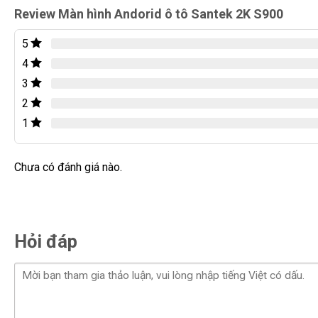
Review Màn hình Andorid ô tô Santek 2K S900
Santek 2K S900 (Thường)
Màn hình 2K 9.5 inch, 
5
Santek 2K S900 360
Màn hình 2K 13 inch, Tí
4
Lưu ý: Bảng giá trên đã bao gồm trọn gói chi phí sản phẩm
3
2
1
Chưa có đánh giá nào.
Hỏi đáp