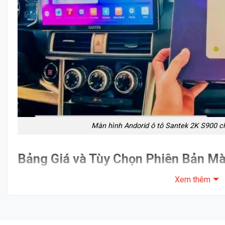
Màn hình Andorid ô tô Santek 2K S900 c
Bảng Giá và Tùy Chọn Phiên Bản Mà
Santek 2K S900
Xem thêm
Santek mang đến hai tùy chọn linh hoạt, đáp ứng mọi nhu cầu 
Phiên Bản
Tính Năng & Kích Th