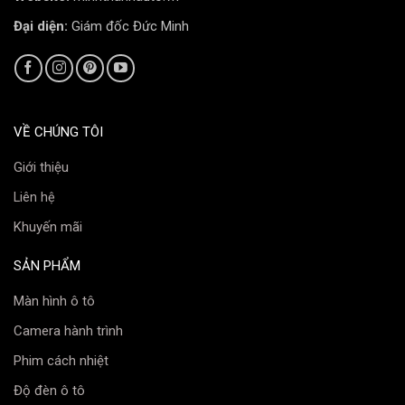
Đại diện:
Giám đốc Đức Minh
Cảnh báo an toàn:
Cảnh báo áp suất lốp (TPMS),
tình trạng đèn xe, phanh tay, cảnh báo thắt dây an
toàn.
Tính năng hỗ trợ lái:
Hiển thị trạng thái của Cruise
Control.
VỀ CHÚNG TÔI
Giới thiệu
Tính Năng “Độc Quyền”: Tích Hợp Camera Lề
Trái – Phải
Liên hệ
Khuyến mãi
Đây là tính năng an toàn và đáng giá nhất của màn hình
IPC. Hệ thống sẽ tích hợp trực tiếp với camera trong
SẢN PHẨM
bộ 360 độ của xe. Khi người lái bật xi-nhan trái hoặc
Màn hình ô tô
phải, hình ảnh từ camera gương tương ứng sẽ tự động
hiển thị trên màn hình IPC. Lợi ích mang lại là vô cùng
Camera hành trình
lớn:
Phim cách nhiệt
Xóa bỏ hoàn toàn điểm mù: Giúp người lái quan sát
Độ đèn ô tô