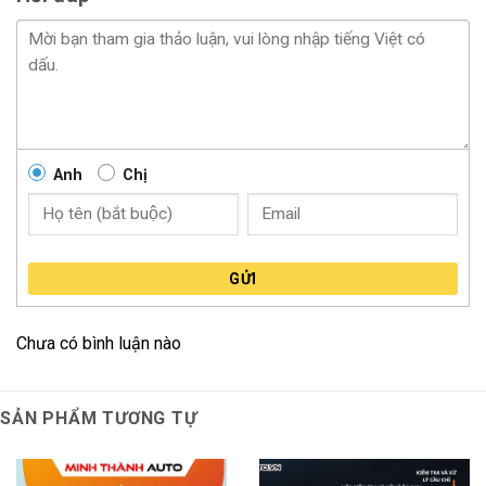
Anh
Chị
GỬI
Chưa có bình luận nào
Màn hình IPC thiết kế ZIn 100 cho xe Vinfast Limo
Green
SẢN PHẨM TƯƠNG TỰ
Chương trình Ưu Đãi
Bảo Hành Dài Hạn Vượt Trội:
Minh Thành Auto tự