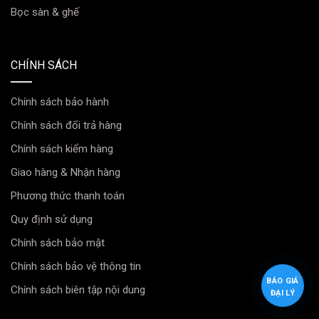
rõ ràng các phương tiện, chướng ngại vật bên hông
Bọc sàn & ghế
xe khi chuyển làn hoặc rẽ.
An toàn hơn khi đi đường hẹp: Dễ dàng căn chỉnh
CHÍNH SÁCH
khoảng cách với lề đường, vỉa hè.
Chính sách bảo hành
Chính sách đổi trả hàng
Chính sách kiểm hàng
Giao hàng & Nhận hàng
Phương thức thanh toán
Quy định sử dụng
Chính sách bảo mật
Chính sách bảo vệ thông tin
BÁO GIÁ
Chính sách biên tập nội dung
ĐẠI LÝ