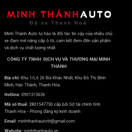
Thay vì phải liếc mắt sang màn hình trung tâm, giờ đây
mọi thông số vận hành quan trọng nhất đều được hiển
thị sắc nét ngay phía sau vô lăng, trong tầm nhìn thẳng
của người lái. Điều này giúp:
Minh Thành Auto tự hào là đối tác tin cậy của nhiều chủ
Tăng cường sự tập trung:
Người lái luôn giữ được
xe đam mê nâng cấp ô tô, cam kết đem đến sản phẩm
mắt quan sát trên đường.
và dịch vụ chất lượng nhất.
Nắm bắt thông tin tức thời:
Tốc độ, dung lượng pin,
CÔNG TY TNHH DỊCH VỤ VÀ THƯƠNG MẠI MINH
các cảnh báo… đều được cập nhật ngay lập tức mà
THÀNH
không cần tìm kiếm.
Địa chỉ:
Khu 1/Lô 26 Bùi Khắc Nhất, Khu Đô Thị Bình
Hiển Thị Đầy Đủ và Trực Quan
Minh, Hạc Thành, Thanh Hóa.
Hotline:
0901313636
Màn hình LCD 6.2 inch hiển thị đầy đủ, không thiếu bất
kỳ một thông số quan trọng nào:
Mã số thuế:
2801547750 cấp bởi Sở tải chính tỉnh
Thanh Hóa - Phòng đăng ký kinh doanh
Thông số vận hành cốt lõi:
Tốc độ, cấp số (D, N, R,
Email:
minhthanhautoth@gmail.com
P), phần trăm pin còn lại, nhiệt độ pin, quãng đường
Website:
minhthanhauto.vn
còn lại (Range), tổng quãng đường đã đi (ODO).