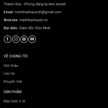
– Thay đổi các icon trên màn hình theo sở thích của
Thanh Hóa - Phòng đăng ký kinh doanh
người dùng
Email:
minhthanhautoth@gmail.com
Bên cạnh đó bạn hoàn toàn có thể thay đổi mẫu xe,
Website:
minhthanhauto.vn
biển số và cả màu sắc xe theo sở thích.
Đại diện:
Giám đốc Đức Minh
Ra lệnh bằng giọng nói thông minh với trợ lý ảo
KIKI
VỀ CHÚNG TÔI
Giới thiệu
Liên hệ
Khuyến mãi
SẢN PHẨM
Ra lệnh giọng nói
Màn hình ô tô
Mang tới cho người dùng trải nghiệm lái xe rảnh tay