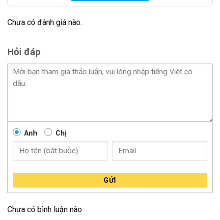
Chưa có đánh giá nào.
Màn hình Ô tô Zestech Z500 New có thiết kế đơn giản
và gọn nhẹ, phù hợp với không gian trong cabin của ô
Hỏi đáp
tô. Kích thước màn hình phù hợp với các yêu cầu lắp
đặt trong xe, không chiếm quá nhiều không gian.
Việc có một màn hình lớn và rõ nét trong xe ô tô giúp
tăng cường trải nghiệm giải trí và dễ dàng theo dõi các
thông tin trên đường.
Hiển thị trên Màn hình Ô tô Zestech Z500 New
Anh
Chị
GỬI
Chưa có bình luận nào