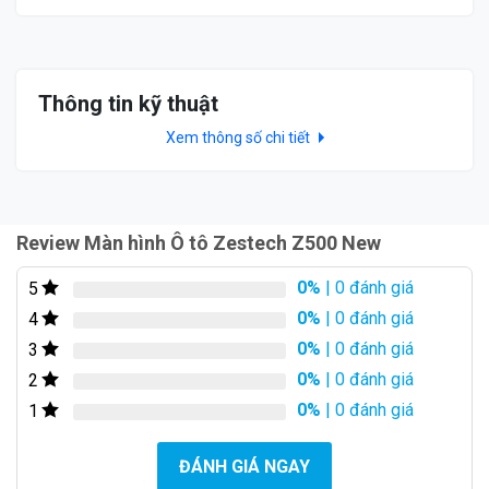
nghệ IPS có kích thước 9 – 10 inch, với độ phân giải
Full HD (1280*720px) hiển thị hình ảnh sắc nét và chân
thực nhất trong tầm giá.
Màn hình được trang bị kính cường lực 2.5D cho người
Thông tin kỹ thuật
dùng thao tác thoải mái. Đồng thời, vẻ ngoài cứng cáp
Xem thông số chi tiết
cũng khiến thiết bị hoạt động tốt kể cả khi xe rung lắc
khi di chuyển.
Thiết kế Màn hình Ô tô Zestech Z500 New có gì
nổi bật?
Review Màn hình Ô tô Zestech Z500 New
0%
| 0 đánh giá
5
0%
| 0 đánh giá
4
0%
| 0 đánh giá
3
0%
| 0 đánh giá
2
0%
| 0 đánh giá
1
ĐÁNH GIÁ NGAY