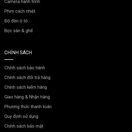
Camera hành trình
rảnh mắt cực kỳ thông minh bằng tính năng ra lệnh
Phim cách nhiệt
bằng giọng nói thông minh.
Độ đèn ô tô
Với chức năng này thì mọi thao tác trên xe bạn sẽ
không cần phải dùng tay để chạm trên màn hình mà chỉ
Bọc sàn & ghế
cần ra lệnh bằng giọng nói là hệ thống sẽ tự động thực
hiện một cách nhanh chóng và chính xác.
Đặc biệt, trợ lý Kiki còn có khả năng nghe – hiểu giọng
CHÍNH SÁCH
nói 3 miền Bắc – Trung – Nam và phản hồi nhanh
chóng với mọi câu lệnh của bạn.
Chính sách bảo hành
Chính sách đổi trả hàng
Cảnh báo giới hạn tốc độ và hiển thị mật độ giao
thông
Chính sách kiểm hàng
Giao hàng & Nhận hàng
Phương thức thanh toán
Quy định sử dụng
Chính sách bảo mật