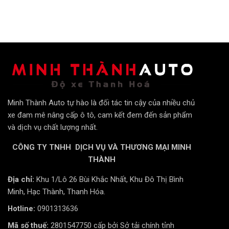
Minh Thành Auto tự hào là đối tác tin cậy của nhiều chủ
Cá nhân hóa giao diện
xe đam mê nâng cấp ô tô, cam kết đem đến sản phẩm
và dịch vụ chất lượng nhất.
Màn hình Ô tô Zestech S500 New được cập nhật giao
CÔNG TY TNHH DỊCH VỤ VÀ THƯƠNG MẠI MINH
diện mới: “cá nhân hóa và tự động hóa theo thời gian”
THÀNH
tạo ra điểm khác biệt mà không sản phẩm nào hiện nay
có được.
Địa chỉ:
Khu 1/Lô 26 Bùi Khắc Nhất, Khu Đô Thị Bình
– 72 màu phong thủy và 360 màu sắc tự động theo
Minh, Hạc Thành, Thanh Hóa.
thời gian (Bình minh, Ban ngày, Ban đêm)
Hotline:
0901313636
– 3 loại giao diện: Giao diện công nghệ, giao diện thiên
nhiên, giao diện cơ bản.
Mã số thuế:
2801547750 cấp bởi Sở tải chính tỉnh