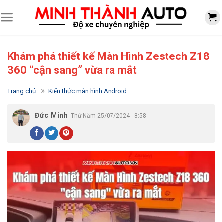
Skip
to
content
Khám phá thiết kế Màn Hình Zestech Z18
360 “cận sang” vừa ra mắt
»
Trang chủ
Kiến thức màn hình Android
Đức Minh
Thứ Năm 25/07/2024 - 8:58