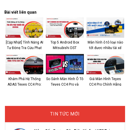
Bài viết liên quan
[Cập Nhật] Tính Năng AI
Top 5 Android Box
Màn hình ô tô loại nào
Tự Động Tra Cứu Phạt
Mitsubishi DST
tốt được nhiều tài xế
Nguội Của Zestech
Destinator 2025 Nên
lựa chọn
Tìm Hiểu
Khám Phá Hệ Thống
So Sánh Màn Hình Ô Tô
Giá Màn Hình Teyes
ADAS Teyes CC4 Pro:
Teyes CC4 Pro và
CC4 Pro Chính Hãng
Hỗ Trợ AI Lái Xe An
Teyes CC3 2K Từ Góc
Tại Đại Lý Vietmap –
Toàn
Nhìn Chuyên Gia
Minh Thành Auto
TIN TỨC MỚI