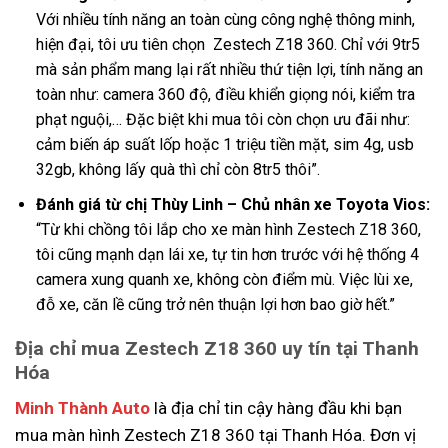
Với nhiều tính năng an toàn cùng công nghệ thông minh,
hiện đại, tôi ưu tiên chọn Zestech Z18 360. Chỉ với 9tr5
mà sản phẩm mang lại rất nhiều thứ tiện lợi, tính năng an
toàn như: camera 360 độ, điều khiển giọng nói, kiểm tra
phạt nguội,… Đặc biệt khi mua tôi còn chọn ưu đãi như:
cảm biến áp suất lốp hoặc 1 triệu tiền mặt, sim 4g, usb
32gb, không lấy quà thì chỉ còn 8tr5 thôi”.
Đánh giá từ chị Thùy Linh – Chủ nhân xe Toyota Vios:
“Từ khi chồng tôi lắp cho xe màn hình Zestech Z18 360,
tôi cũng mạnh dạn lái xe, tự tin hơn trước với hệ thống 4
camera xung quanh xe, không còn điểm mù. Việc lùi xe,
đỗ xe, căn lề cũng trở nên thuận lợi hơn bao giờ hết.”
Địa chỉ mua Zestech Z18 360 uy tín tại Thanh
Hóa
Minh Thành Auto
là địa chỉ tin cậy hàng đầu khi bạn
mua màn hình Zestech Z18 360 tại Thanh Hóa. Đơn vị