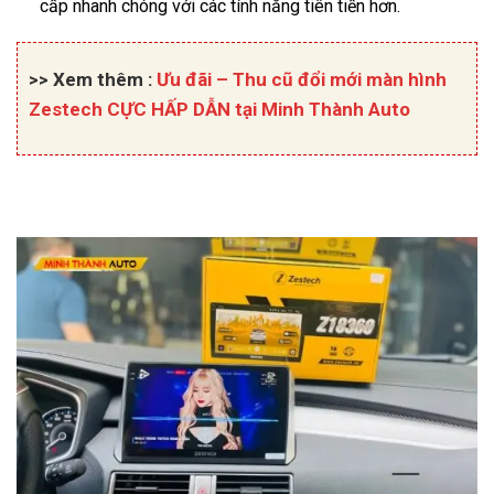
cấp nhanh chóng với các tính năng tiên tiến hơn.
>> Xem thêm :
Ưu đãi – Thu cũ đổi mới màn hình
Zestech CỰC HẤP DẪN tại Minh Thành Auto