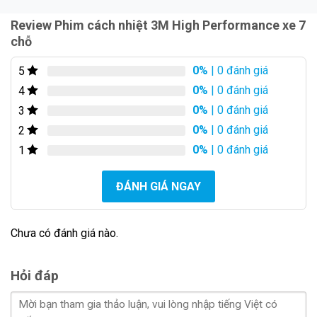
Review Phim cách nhiệt 3M High Performance xe 7
chỗ
0%
| 0 đánh giá
5
0%
| 0 đánh giá
4
0%
| 0 đánh giá
3
0%
| 0 đánh giá
2
0%
| 0 đánh giá
1
Bảng giá Phim cách nhiệt 3M High Performance xe 7
ĐÁNH GIÁ NGAY
chỗ chính hãng cập nhật 2024
Chưa có đánh giá nào.
Một trong những lợi thế khi chủ xe sử dụng phim
cách nhiệt Phim cách nhiệt 3M High
Hỏi đáp
Performance xe 7 chỗ, so với những sản phẩm
khác trên thị trường chính là mức giá bán được
hãng 3M niêm yết rõ ràng và công khai.