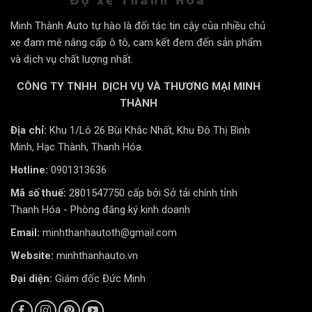
tối đa trong suốt hành trình.
Phim cách nhiệt 3M High Performance còn có khả
Minh Thành Auto tự hào là đối tác tin cậy của nhiều chủ
năng chặn tia tử ngoại (UV). Tia UV có thể gây hại cho
xe đam mê nâng cấp ô tô, cam kết đem đến sản phẩm
da và gây phai màu, hư hỏng nội thất ô tô. Bằng cách
và dịch vụ chất lượng nhất.
chặn tia UV, phim cách nhiệt này giúp bảo vệ người sử
CÔNG TY TNHH DỊCH VỤ VÀ THƯƠNG MẠI MINH
dụng và nội thất ô tô khỏi tác động của tia UV.
THÀNH
Phim cách nhiệt 3M High
Một ưu điểm khác của
Địa chỉ:
Khu 1/Lô 26 Bùi Khắc Nhất, Khu Đô Thị Bình
Performance xe 7 chỗ
là khả năng giảm chói từ ánh
Minh, Hạc Thành, Thanh Hóa.
sáng mặt trời. Điều này giúp tăng cường an toàn khi lái
Hotline:
0901313636
xe bằng cách giảm thiểu ánh sáng chói từ các nguồn
Mã số thuế:
2801547750 cấp bởi Sở tải chính tỉnh
sáng mạnh bên ngoài, giúp tầm nhìn rõ ràng hơn và
Thanh Hóa - Phòng đăng ký kinh doanh
tránh mỏi mắt.
Email:
minhthanhautoth@gmail.com
Chống tia cực tím
Website:
minhthanhauto.vn
Dòng phim
3M High Performance
ngăn tới 99% tia
Đại diện:
Giám đốc Đức Minh
cực tím (UV), cung cấp chỉ số chống nắng (SPF) lên
+
đến 1000
giúp bảo vệ làn da và nội thất xe của bạn