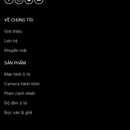
khỏi các tia UV gây hại.
Rõ tầm nhìn và gia tăng độ an toàn khi lái xe
VỀ CHÚNG TÔI
3M High Performance
có chỉ số giảm lóa lên đến 74%,
Giới thiệu
mang lại tầm quan sát rõ nét và giúp bạn an toàn hơn
Liên hệ
khi lái xe. Đặc biệt là trong điều kiện thời tiết nắng gắt
hay vào ban đêm.
Khuyến mãi
Tăng sự riêng tư
SẢN PHẨM
3M High Performance
có độ xuyên sáng thấp, ngăn
chặn 95% ánh sáng nhìn thấy được bên trong xe. Từ
Màn hình ô tô
đó giúp gia tăng sự riêng tư và bảo vệ các vật dụng
Camera hành trình
có giá trị.
Phim cách nhiệt
Đa dạng màu sắc phim
Độ đèn ô tô
Sở hữu bảng màu siêu chất, sản phẩm đảm bảo gây
phấn khích với những khách hàng khó tính nhất.
Bọc sàn & ghế
Hãy chọn phim cách nhiệt 3M High
Performance (HP) chính hãng từ 3M Auto