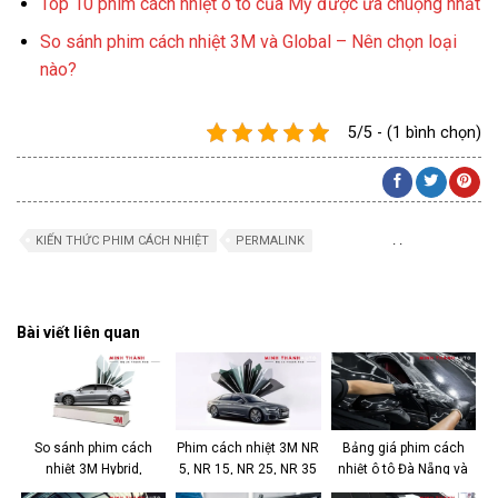
Top 10 phim cách nhiệt ô tô của Mỹ được ưa chuộng nhất
So sánh phim cách nhiệt 3M và Global – Nên chọn loại
nào?
5/5 - (1 bình chọn)
.
.
KIẾN THỨC PHIM CÁCH NHIỆT
PERMALINK
Bài viết liên quan
So sánh phim cách
Phim cách nhiệt 3M NR
Bảng giá phim cách
nhiệt 3M Hybrid,
5, NR 15, NR 25, NR 35
nhiệt ô tô Đà Nẵng và
Crystalline & Ceramic
công nghệ Nano
kinh nghiệm chọn