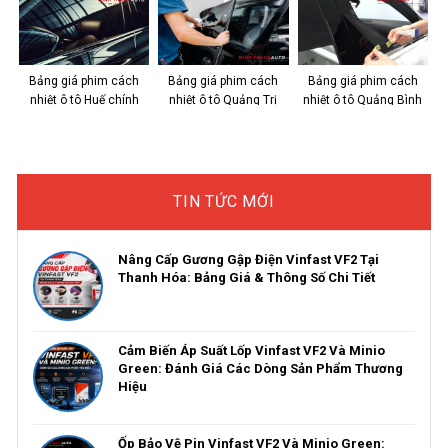
IR
Bảng giá phim cách
Bảng giá phim cách
Bảng giá phim cách
nhiệt ô tô Huế chính
nhiệt ô tô Quảng Trị
nhiệt ô tô Quảng Bình
hãng, giá tốt
Chính Hãng
chính hãng, giá tốt
TIN TỨC MỚI
Nâng Cấp Gương Gập Điện Vinfast VF2 Tại
Thanh Hóa: Bảng Giá & Thông Số Chi Tiết
Cảm Biến Áp Suất Lốp Vinfast VF2 Và Minio
Green: Đánh Giá Các Dòng Sản Phẩm Thương
Hiệu
Ốp Bảo Vệ Pin Vinfast VF2 Và Minio Green: