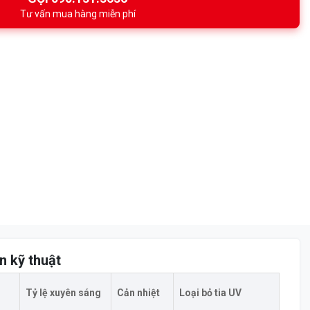
Tư vấn mua hàng miễn phí
n kỹ thuật
Tỷ lệ xuyên sáng
Cản nhiệt
Loại bỏ tia UV