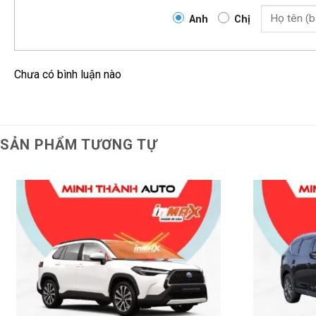
Anh
Chị
Chưa có bình luận nào
Phim InMAX ứng dụng công nghệ phún 
SẢN PHẨM TƯƠNG TỰ
Tiết kiệm chi phí bảo trì cho xe:
Khi dán phim cách nhiệt INMAX, bạn sẽ tiết kiệm được chi 
nhiệt độ trong xe ổn định ở mức thấp hơn so với bên ngoài,
hay quá lâu, giúp tiết kiệm nhiên liệu và tăng tuổi thọ cho thi
được bảo vệ khỏi ánh nắng mặt trời, bạn sẽ ít phải chi tiền 
trong xe.
Hỗ trợ an toàn khi lái xe: