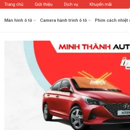
Skip
Trang chủ
Giới thiệu
Dịch vụ
Khuyến mãi
to
content
Màn hình ô tô
Camera hành trình ô tô
Phim cách nhiệt 