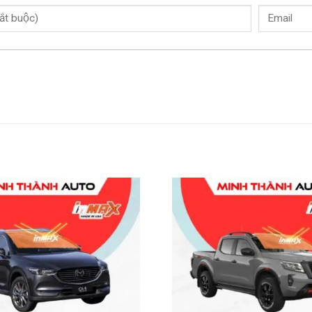
xạ vào sản xuất phim
phí sử dụng điều hòa và bảo dưỡng xe. Khi
 bạn không cần phải bật điều hòa quá lạnh
ết bị làm mát. Đồng thời, khi nội thất xe
cho việc sửa chữa hay thay mới các chi tiết