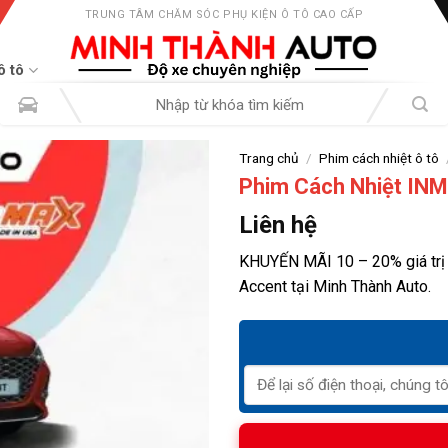
TRUNG TÂM CHĂM SÓC PHỤ KIỆN Ô TÔ CAO CẤP
ô tô
Tìm
kiếm:
Trang chủ
/
Phim cách nhiệt ô tô
Phim Cách Nhiệt INM
Liên hệ
KHUYẾN MÃI 10 – 20% giá trị
Accent tại Minh Thành Auto.