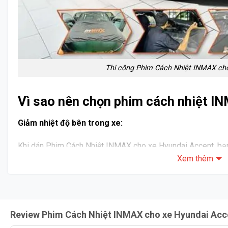
Thi công Phim Cách Nhiệt INMAX ch
Vì sao nên chọn phim cách nhiệt I
Giảm nhiệt độ bên trong xe:
Khi dán Phim Cách Nhiệt INMAX cho xe Hyundai Accent, bạn
Xem thêm
nhiệt độ bên trong xe so với bên ngoài. Phim INMAX có khả
lượng từ ánh nắng mặt trời, giúp duy trì không gian xe mát
lại sự thoải mái cho hành khách mà còn giúp tài xế giữ được s
Bảo vệ sức khỏe và nội thất xe:
Review Phim Cách Nhiệt INMAX cho xe Hyundai Acc