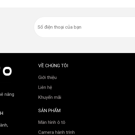
VỀ CHÚNG TÔI
Giới thiệu
Liên hệ
mê nâng
Khuyến mãi
SẢN PHẨM
NH
Màn hình ô tô
ạ nhiệt
ành,
Camera hành trình