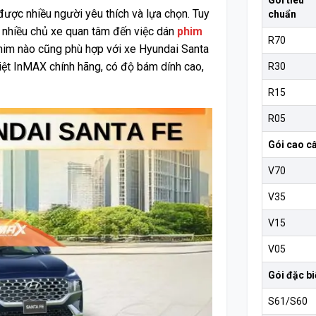
Gói tiêu
ợc nhiều người yêu thích và lựa chọn. Tuy
chuẩn
, nhiều chủ xe quan tâm đến việc dán
phim
R70
phim nào cũng phù hợp với xe Hyundai Santa
ệt InMAX chính hãng, có độ bám dính cao,
R30
R15
R05
Gói cao c
V70
V35
V15
V05
Gói đặc bi
S61/S60