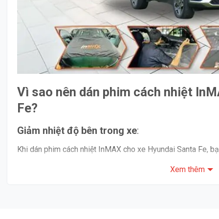
Vì sao nên dán phim cách nhiệt In
Fe?
Giảm nhiệt độ bên trong xe
:
Khi dán phim cách nhiệt InMAX cho xe Hyundai Santa Fe, bạ
nhiệt độ bên trong xe so với bên ngoài. Phim có tác dụng h
Xem thêm
ánh nắng mặt trời, giúp duy trì nhiệt độ mát mẻ và thoáng m
sự thoải mái cho hành khách, mà còn giúp tài xế duy trì sự tỉn
Bảo vệ sức khỏe và nội thất xe
: