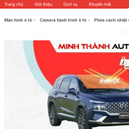
Skip
Trang chủ
Giới thiệu
Dịch vụ
Khuyến mãi
to
content
Màn hình ô tô
Camera hành trình ô tô
Phim cách nhiệt 