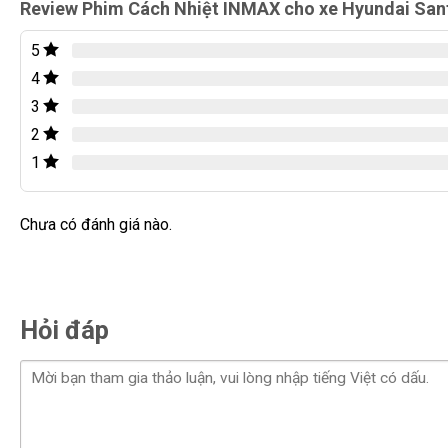
Review Phim Cách Nhiệt INMAX cho xe Hyundai San
Dán phim cách nhiệt InMAX không chỉ giúp giảm nhiệt độ, mà
cho da và mắt của con người. Phim có thể loại bỏ hơn 99,9% 
5
tránh được những nguy cơ về ung thư da, cận thị hay lão hóa
4
khỏi những tác động tiêu cực của ánh nắng mặt trời, như làm
3
kiện điện tử, mặt taplo hay các chi tiết ghế được làm từ da.
2
1
Chưa có đánh giá nào.
Hỏi đáp