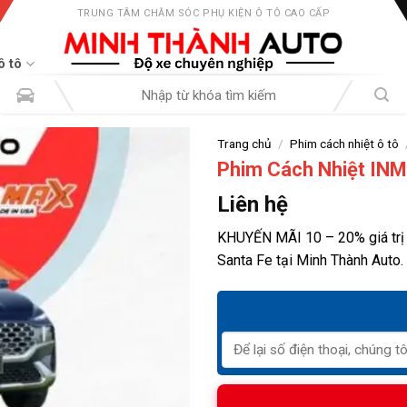
TRUNG TÂM CHĂM SÓC PHỤ KIỆN Ô TÔ CAO CẤP
ô tô
Tìm
kiếm:
Trang chủ
/
Phim cách nhiệt ô tô
Phim Cách Nhiệt INM
Liên hệ
KHUYẾN MÃI 10 – 20% giá trị
Santa Fe tại Minh Thành Auto.