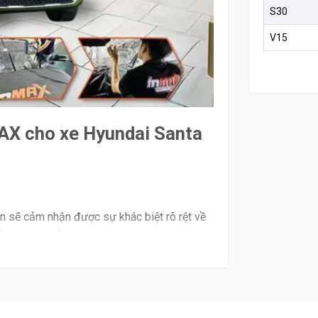
S30
V15
MAX cho xe Hyundai Santa
n sẽ cảm nhận được sự khác biệt rõ rệt về
ấp thụ và phản xạ từ 60-98% nhiệt lượng từ
át cho không gian xe. Điều này không chỉ tạo
h táo và an toàn khi lái xe.