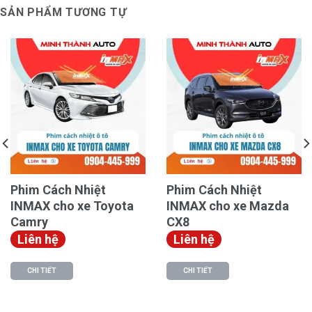
lượng.
SẢN PHẨM TƯƠNG TỰ
Phim Cách Nhiệt
Phim Cách Nhiệt
INMAX cho xe Toyota
INMAX cho xe Mazda
Camry
CX8
Công nghệ Nano Ceramic
:
Liên hệ
Liên hệ
Các model thuộc gói cao cấp của InMAX đều ứng
CHI TIẾT
CHI TIẾT
dụng công nghệ Nano Ceramic hiện đại. Hạt nano nhỏ
liên kết với cấu trúc bền vững, tạo lớp phim bền cao
lên tới 30 năm, không bị ăn mòn bởi tác động xấu từ