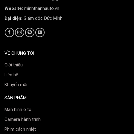
Website:
minhthanhauto.vn
Chế độ bảo hành chính hãng
Đại diện:
Giám đốc Đức Minh
InMAX cung cấp chế độ bảo hành 12 năm, giúp người
dùng yên tâm sử dụng phim cách nhiệt. Lắp đặt phim
cách nhiệt đơn giản, dễ dàng với hơn 100 đại lý của
InMAX trên toàn quốc, đảm bảo đúng quy trình dán
VỀ CHÚNG TÔI
phim cách nhiệt cao cấp Mỹ bởi các kỹ thuật viên
chuyên môn cao.
Giới thiệu
Liên hệ
Phim cách nhiệt InMAX không chỉ giúp bảo vệ xe mà
Khuyến mãi
còn mang lại sự thoải mái và an toàn cho người sử
dụng. Việc lựa chọn phim cách nhiệt InMAX là một
SẢN PHẨM
quyết định sáng suốt, giúp bạn tận hưởng những
chuyến đi an toàn và dễ chịu hơn trong mùa hè nóng
Màn hình ô tô
bức.
Camera hành trình
Bảng thông số kỹ thuật phim cách nhiệt
Phim cách nhiệt