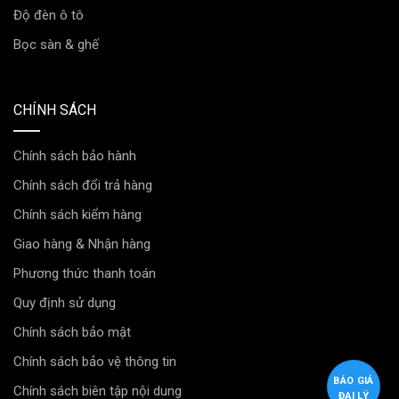
Inmax – Gói cao cấp xe
Độ đèn ô tô
Bọc sàn & ghế
Gói cao cấp 4
Tỷ lệ xuyên
Cản
Loại bỏ tia
chỗ
sáng
nhiệt
UV
CHÍNH SÁCH
V70
60-70%
42%
99.9%
Chính sách bảo hành
V35
36%
52%
99.9%
Chính sách đổi trả hàng
V15
14%
59%
99.9%
Chính sách kiểm hàng
Giao hàng & Nhận hàng
V05
03%
62%
99.9%
Phương thức thanh toán
Liên hệ ngay với đại lý Phim Cách Nhiệt INMAX Gói
Quy định sử dụng
Cao Cấp tại Thanh Hóa theo hotline
090 444 5 999
để
Chính sách bảo mật
được tư vấn và đặt hàng dòng phim chuẩn Mỹ chất
Chính sách bảo vệ thông tin
lượng tốt nhất hiện nay bạn nhé!
BÁO GIÁ
Chính sách biên tập nội dung
ĐẠI LÝ