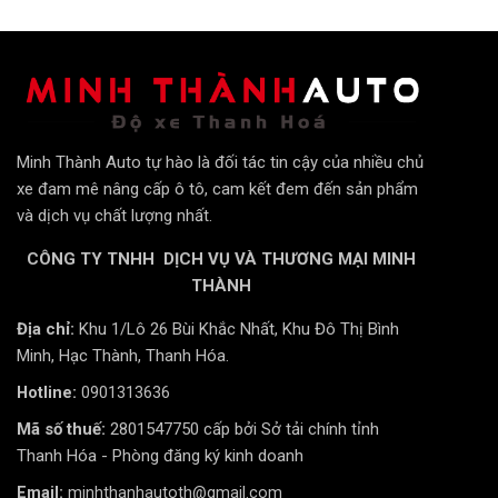
môi trường.
Khả năng loại bỏ năng lượng mặt trời
:
Phim cách nhiệt InMAX được đánh giá hiệu quả lên
đến 99% trong việc cản nhiệt từ ngoài vào và hạn chế
Minh Thành Auto tự hào là đối tác tin cậy của nhiều chủ
tỏa nhiệt từ trong ra, ngăn chặn tia UV gây hại cho da
xe đam mê nâng cấp ô tô, cam kết đem đến sản phẩm
và mắt, bảo vệ nội thất không bị phai màu, hư hỏng.
và dịch vụ chất lượng nhất.
Tỷ lệ xuyên sáng tối đa
:
CÔNG TY TNHH DỊCH VỤ VÀ THƯƠNG MẠI MINH
THÀNH
Lên tới 70%, đảm bảo tầm nhìn rõ ràng, tăng khả năng
Địa chỉ:
Khu 1/Lô 26 Bùi Khắc Nhất, Khu Đô Thị Bình
quan sát cho chủ xe khi điều khiển phương tiện.
Minh, Hạc Thành, Thanh Hóa.
Không chứa kim loại
:
Hotline:
0901313636
Mã số thuế:
2801547750 cấp bởi Sở tải chính tỉnh
Công nghệ Nano Ceramic không chứa kim loại, giúp
Thanh Hóa - Phòng đăng ký kinh doanh
phim InMAX không cản trở sóng điện thoại, không gây
Email:
minhthanhautoth@gmail.com
nhiễu tín hiệu điện tử như GPS, radio, kết nối 3G, wifi.