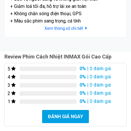
+ Giảm loá tối đa, hỗ trợ lái xe an toàn
+ Không chắn sóng điện thoại, GPS
+ Màu sắc phim sang trọng, cá tính
Xem thông số chi tiết
Review Phim Cách Nhiệt INMAX Gói Cao Cấp
Bảo vệ nội thất xe
:
0%
| 0 đánh giá
5
Các chi tiết nội thất trong xe như nhựa, da, vinyl dễ hư
0%
| 0 đánh giá
hỏng khi gặp nhiệt độ cao. Phim cách nhiệt giúp bảo
4
vệ nội thất khỏi tác động xấu từ nhiệt độ, giữ cho nội
0%
| 0 đánh giá
3
thất bền và đẹp.
0%
| 0 đánh giá
2
0%
| 0 đánh giá
1
Tiết kiệm chi phí bảo dưỡng
:
Vào mùa hè, hệ thống điều hòa của ô tô phải hoạt
ĐÁNH GIÁ NGAY
động hết công suất, tiêu tốn nhiên liệu và dễ hỏng hóc.
Sử dụng phim cách nhiệt giúp giảm nhiệt độ trong xe,