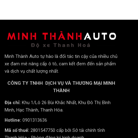
Bảng giá Phim cách nhiệt ô tô LLumar gói Cao Cấp cho
ô tô 7 chỗ
Minh Thành Auto tự hào là đối tác tin cậy của nhiều chủ
xe đam mê nâng cấp ô tô, cam kết đem đến sản phẩm
và dịch vụ chất lượng nhất.
So với các sản phẩm cùng phân khúc, gói Cao cấp –
Premium của LLumar có giá trị sử dụng cao so với giá
CÔNG TY TNHH DỊCH VỤ VÀ THƯƠNG MẠI MINH
thành mà khách hàng phải bỏ ra, phù hợp nhất với các
THÀNH
xe phân khúc hạng C,D.
Địa chỉ:
Khu 1/Lô 26 Bùi Khắc Nhất, Khu Đô Thị Bình
4 lý do nên dán phim cách nhiệt LLumar
Minh, Hạc Thành, Thanh Hóa.
cho ô tô
Hotline:
0901313636
Mã số thuế:
2801547750 cấp bởi Sở tải chính tỉnh
Thanh Hóa - Phòng đăng ký kinh doanh