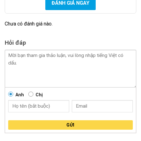
ĐÁNH GIÁ NGAY
Chưa có đánh giá nào.
Hỏi đáp
Anh
Chị
GỬI
Bảng giá Phim cách nhiệt ô tô LLumar gói Cao Cấp cho
xe 4 chỗ