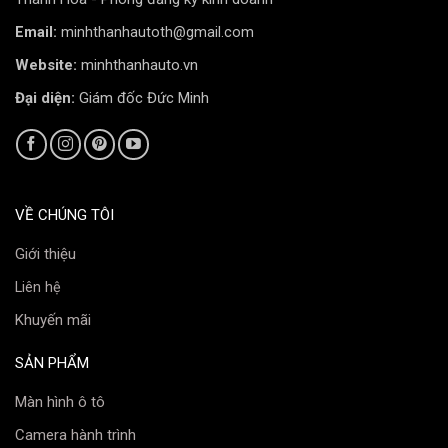
Email:
minhthanhautoth@gmail.com
Website:
minhthanhauto.vn
Đại diện:
Giám đốc Đức Minh
Tem chính hãng LLumar
VỀ CHÚNG TÔI
Giữ mát cho xe, tiết kiệm nhiên liệu
Giới thiệu
Phim cách nhiệt ô tô LLumar gói Cao Cấp
có tác
Liên hệ
dụng bảo vệ sức khỏe cho người sử dụng và làm tăng
Khuyến mãi
độ bền nội thất xe, giảm tải cho điều hòa và không ảnh
hưởng đến tầm nhìn ra bên ngoài.
SẢN PHẨM
Khi so sánh hiệu quả giảm nhiệt độ trong xe dán phim
Màn hình ô tô
LLumar khi chạy xe dưới ánh nắng mặt trời thì không
Camera hành trình
có sản phẩm nào có thể sánh với LLumar.