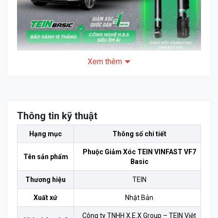
Xem thêm
Phuộc Giảm Xóc TEIN VINFAST VF7 giải pháp tối ưu để
hành trình êm ái và đầm chắc hơn
Bảng Giá và Tùy Chọn Lắp Đặt Phuộc Giảm
Thông tin kỹ thuật
Xóc TEIN VINFAST VF7
Hạng mục
Thông số chi tiết
Bảng Giá Nâng Cấp Linh Hoạt
Phuộc Giảm Xóc TEIN VINFAST VF7
Nâng cấp trải nghiệm lái với một sản phẩm hàng đầu
Tên sản phẩm
Basic
Nhật Bản với các tùy chọn linh hoạt, phù hợp mọi nhu
cầu:
Thương hiệu
TEIN
Xuất xứ
Nhật Bản
Tùy Chọn Lắp Đặt
Giá Trọn Gói (Đã bao gồm VAT)
Công ty TNHH X.E.X Group – TEIN Việt