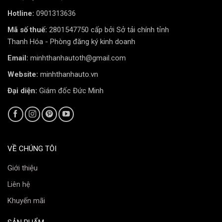
Đây là công nghệ cốt lõi tạo nên sự khác biệt. Thay vì
Hotline:
0901313636
dập tắt dao động một cách đột ngột gây “kịch phuộc”,
Mã số thuế:
2801547750 cấp bởi Sở tải chính tỉnh
công nghệ H.B.S giúp hấp thụ và triệt tiêu chấn động
Thanh Hóa - Phòng đăng ký kinh doanh
một cách êm ái hơn ở cuối hành trình phuộc. Điều này
Email:
minhthanhautoth@gmail.com
giảm tối đa hiện tượng dội mạnh khi xe qua gờ cao, ổ
gà hoặc chở tải nặng.
Website:
minhthanhauto.vn
Đại diện:
Giám đốc Đức Minh
VỀ CHÚNG TÔI
Giới thiệu
Liên hệ
Khuyến mãi