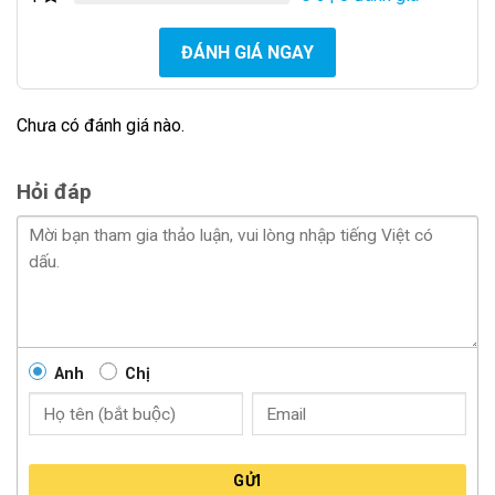
ĐÁNH GIÁ NGAY
Giá ưu đãi chính hãng Phuộc Giảm Xóc TEIN VINFAST
VF7 áp dụng tại Minh Thành Auto
Chưa có đánh giá nào.
Quy Trình Lắp Đặt Chuẩn Zin – Nhanh Chóng & An
Hỏi đáp
Toàn
Quá trình lắp đặt Phuộc Giảm Xóc TEIN VINFAST VF7
tại Minh Thành Auto cam kết:
Thiết Kế Chuẩn Zin: Sản phẩm được thiết kế để thay
thế trực tiếp cho phuộc nguyên bản, giữ lại lò xo và
bát bèo zin. Đảm bảo lắp đặt vừa vặn tuyệt đối,
Anh
Chị
không cần cắt chế, độ lại.
Lắp Đặt Bởi Chuyên Gia: Quy trình được thực hiện
bởi đội ngũ kỹ thuật viên được đào tạo bài bản,
đảm bảo lắp đặt đúng kỹ thuật, an toàn và hiệu quả,
GỬI