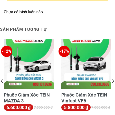
không ảnh hưởng đến đăng kiểm.
Chưa có bình luận nào
Chương trình Ưu Đãi & Cam Kết Chính
Hãng
SẢN PHẨM TƯƠNG TỰ
-12%
-17%
Lắp đặt Phuộc Giảm Xóc TEIN VINFAST VF7 tại Minh
Phuộc Giảm Xóc TEIN
Phuộc Giảm Xóc TEIN
Thành Auto
MAZDA 3
Vinfast VF6
6.600.000
₫
5.800.000
₫
7.500.000
₫
7.000.000
₫
Khi lựa chọn
Phuộc Giảm Xóc TEIN VINFAST VF7
tại