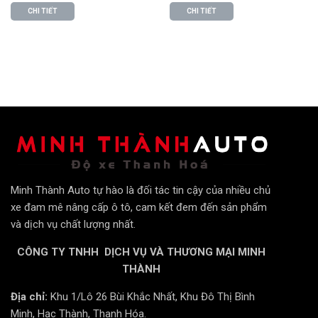
Minh Thành Auto, quý khách sẽ nhận được sự an tâm
CHI TIẾT
CHI TIẾT
tuyệt đối:
Cam Kết Chính Hãng TEIN Nhật Bản:
Sản phẩm
được phân phối độc quyền bởi TEIN Việt Nam, đảm
bảo 100% chính hãng.
Bảo Hành Vàng 15 Tháng:
Áp dụng chính sách bảo
hành điện tử 15 tháng,
không giới hạn số km
.
Hỗ Trợ Toàn Diện:
Miễn phí kiểm tra và bảo dưỡng
giảm xóc định kỳ trong suốt quá trình sử dụng.
Minh Thành Auto tự hào là đối tác tin cậy của nhiều chủ
Cam Kết Hiệu Quả:
Êm ái hơn zin, cải thiện rõ rệt trải
xe đam mê nâng cấp ô tô, cam kết đem đến sản phẩm
nghiệm lái.
và dịch vụ chất lượng nhất.
CÔNG TY TNHH DỊCH VỤ VÀ THƯƠNG MẠI MINH
Tổng quan đánh giá: Tại sao TEIN Basic là
THÀNH
giải pháp hoàn hảo cho VF7?
Công Nghệ H.B.S (Hydraulic Bump Stopper) Độc
Địa chỉ:
Khu 1/Lô 26 Bùi Khắc Nhất, Khu Đô Thị Bình
Minh, Hạc Thành, Thanh Hóa.
Quyền