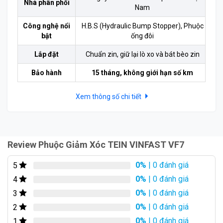
Nhà phân phối
Trọn bộ 4 phuộc
13.000.000 VNĐ
Nam
Lẻ cặp trước
7.200.000 VNĐ
Công nghệ nổi
H.B.S (Hydraulic Bump Stopper), Phuộc
bật
ống đôi
Lẻ cặp sau
5.800.000 VNĐ
Lắp đặt
Chuẩn zin, giữ lại lò xo và bát bèo zin
Bảo hành
15 tháng, không giới hạn số km
Xem thông số chi tiết
Review Phuộc Giảm Xóc TEIN VINFAST VF7
0%
| 0 đánh giá
5
0%
| 0 đánh giá
4
0%
| 0 đánh giá
3
0%
| 0 đánh giá
2
0%
| 0 đánh giá
1