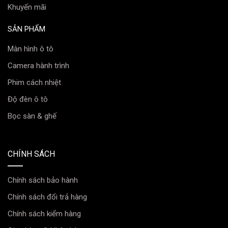
Khuyến mãi
Rèm che nắng dạng cuộn:
Loại rèm phổ biến
nhất, dễ dàng lắp đặt và sử dụng, có nhiều màu sắc
SẢN PHẨM
và kiểu dáng để lựa chọn.
Màn hình ô tô
Rèm che nắng dạng cố định:
Loại rèm này được
Camera hành trình
thiết kế để cố định vào khung cửa sổ, mang lại sự
sang trọng và đẳng cấp cho chiếc xe của bạn.
Phim cách nhiệt
Rèm che nắng dạng lưới:
Loại rèm này giúp cản
Độ đèn ô tô
nắng hiệu quả đồng thời cho phép không khí lưu
Bọc sàn & ghế
thông, tạo cảm giác thoáng mát cho xe.
Minh Thành Auto cam kết:
CHÍNH SÁCH
Cung cấp sản phẩm rèm che nắng chính hãng, chất
Chính sách bảo hành
lượng cao.
Chính sách đổi trả hàng
Giá cả cạnh tranh, đi kèm nhiều chương trình ưu đãi
Chính sách kiểm hàng
hấp dẫn.