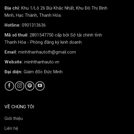
Địa chỉ:
Khu 1/Lô 26 Bùi Khắc Nhất, Khu Đô Thị Bình
Minh, Hạc Thành, Thanh Hóa.
Hotline:
0901313636
Mã số thuế:
2801547750 cấp bởi Sở tải chính tỉnh
Thanh Hóa - Phòng đăng ký kinh doanh
Email:
minhthanhautoth@gmail.com
Website:
minhthanhauto.vn
Minh Thành Auto
tự hào là đại lý ủy quyền cung cấp
Đại diện:
Giám đốc Đức Minh
và lắp đặt rèm che nắng cao cấp chính hãng cho xe
hơi tại Thanh Hóa. Với nhiều năm kinh nghiệm trong lĩnh
vực phụ kiện ô tô, chúng tôi luôn cam kết mang đến
cho khách hàng những sản phẩm chất lượng cao cùng
VỀ CHÚNG TÔI
dịch vụ chuyên nghiệp, tận tâm.
Giới thiệu
Tại Minh Thành Auto, chúng tôi cung cấp đa dạng
các loại rèm che nắng cho xe hơi, bao gồm:
Liên hệ