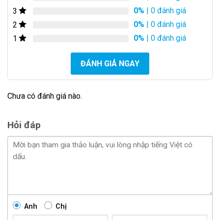
0%
| 0 đánh giá
3
0%
| 0 đánh giá
2
0%
| 0 đánh giá
1
ĐÁNH GIÁ NGAY
Chưa có đánh giá nào.
Hỏi đáp
Lợi ích khi sử dụng Rèm Che Nắng Xe
Toyota Innova Chính Hãng Loại 1:
Bảo vệ nội thất xe khỏi tác hại của ánh nắng mặt
trời
Anh
Chị
Giảm nhiệt độ trong xe