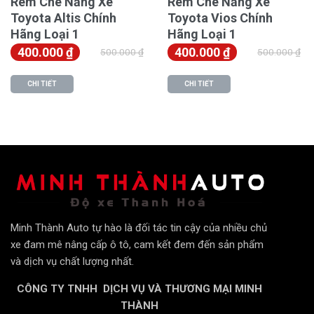
Rèm Che Nắng Xe
Rèm Che Nắng Xe
Toyota Altis Chính
Toyota Vios Chính
Hãng Loại 1
Hãng Loại 1
400.000
₫
400.000
₫
500.000
₫
500.000
₫
CHI TIẾT
CHI TIẾT
Rèm che nắng dạng cuộn
Rèm che nắng dạng lật
Minh Thành Auto tự hào là đối tác tin cậy của nhiều chủ
Rèm che nắng dạng cố định
xe đam mê nâng cấp ô tô, cam kết đem đến sản phẩm
và dịch vụ chất lượng nhất.
Minh Thành Auto – Đại lý rèm che nắng
cao cấp chính hãng tại Thanh Hóa
CÔNG TY TNHH DỊCH VỤ VÀ THƯƠNG MẠI MINH
THÀNH