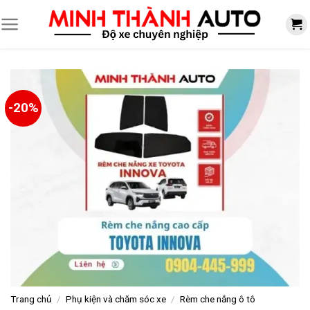
Skip
to
content
-20%
Trang chủ
/
Phụ kiện và chăm sóc xe
/
Rèm che nắng ô tô