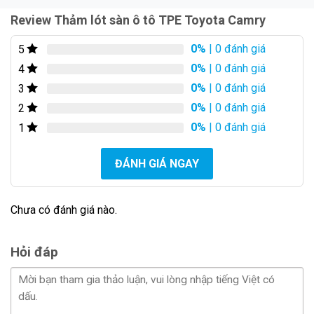
Review Thảm lót sàn ô tô TPE Toyota Camry
0%
| 0 đánh giá
5
0%
| 0 đánh giá
4
0%
| 0 đánh giá
3
Cấu tạo thảm lót sàn ô tô TPE Toyota Camry cao cấp
0%
| 0 đánh giá
2
0%
| 0 đánh giá
1
Dễ vệ sinh – Độ bền 10 năm – Tiết kiệm chi phí lâu
dài
ĐÁNH GIÁ NGAY
So với các loại thảm nỉ, cao su thông thường, Thảm lót
sàn ô tô TPE Toyota Camry vượt trội nhờ khả năng
Chưa có đánh giá nào.
chống nước, chống bẩn, dễ vệ sinh. Bạn chỉ cần nhấc
thảm ra, xịt nước hoặc lau khăn ẩm là sạch bong,
không cần giặt giũ cầu kỳ. Đặc biệt, nhờ chất lượng vật
Hỏi đáp
liệu cao, thảm có tuổi thọ lên tới hơn 10 năm, không
phai màu, không biến dạng dù trong điều kiện nắng
nóng hay mưa ẩm. Đây là khoản đầu tư nhỏ nhưng