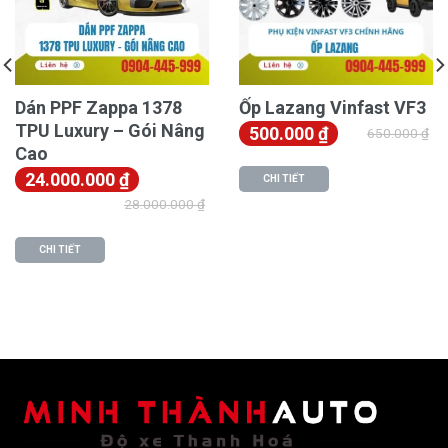
cấp. Tuy nhiên, Fumo nổi bật nhờ cân bằng giữa giá
thành và chất lượng. Nếu KATA chủ yếu sử dụng nhựa
PVC, 3D Maxpider kết hợp đa lớp (và có giá khá cao),
thì Fumo tập trung vào vật liệu TPE nguyên sinh: bền,
Dán PPF Zappa 1378
Ốp Lazang Vinfast VF3
an toàn, không mùi, chống trượt tốt, mà giá chỉ bằng
TPU Luxury – Gói Nâng
500.000
₫
650.000
₫
60–70% các thương hiệu ngoại nhập. Đây là lựa chọn
Cao
thông minh cho chủ xe Camry đề cao hiệu quả thực tế.
24.000.000
₫
CHI TIẾT
28.000.000
₫
Q&A: Tại sao nên chọn thảm TPE Fumo cho
Toyota Camry?
CHI TIẾT
Thảm TPE có an toàn không?
Có. Thảm làm từ nhựa TPE nguyên sinh, không
chứa hóa chất độc hại, không mùi, an toàn tuyệt đối
cho sức khỏe.
Thảm Fumo có dễ vệ sinh không?
Rất dễ. Chỉ cần tháo thảm ra xịt nước hoặc lau là
sạch, không cần giặt.