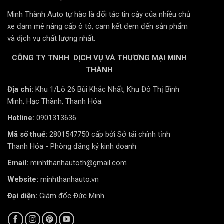
Thảm có bền không?
Minh Thành Auto tự hào là đối tác tin cậy của nhiều chủ
Độ bền lên tới hơn 10 năm, chịu nhiệt tốt, không
xe đam mê nâng cấp ô tô, cam kết đem đến sản phẩm
cong vênh, không biến dạng.
và dịch vụ chất lượng nhất.
Có bị trượt, xê dịch không?
CÔNG TY TNHH DỊCH VỤ VÀ THƯƠNG MẠI MINH
Không. Thảm thiết kế đúng form Camry, có chốt cố
THÀNH
định đảm bảo bám chắc sàn xe.
Địa chỉ:
Khu 1/Lô 26 Bùi Khắc Nhất, Khu Đô Thị Bình
Minh Thành Auto – Đại lý thảm ô tô Fumo
Minh, Hạc Thành, Thanh Hóa.
chính hãng tại Thanh Hóa
Hotline:
0901313636
Minh Thành Auto là đại lý phân phối chính thức các sản
Mã số thuế:
2801547750 cấp bởi Sở tải chính tỉnh
phẩm thảm TPE Fumo tại Thanh Hóa. Khi mua hàng tại
Thanh Hóa - Phòng đăng ký kinh doanh
đây, bạn không chỉ nhận được sản phẩm chính hãng có
Email:
minhthanhautoth@gmail.com
tem QR xác thực mà còn được hỗ trợ lắp đặt chuyên
nghiệp, tư vấn tận tâm và bảo hành dài hạn. Chúng tôi
Website:
minhthanhauto.vn
cam kết chính sách “lắp xong mới thanh toán, không hài
Đại diện:
Giám đốc Đức Minh
lòng hoàn tiền 100%” để bạn hoàn toàn yên tâm khi
mua sắm.