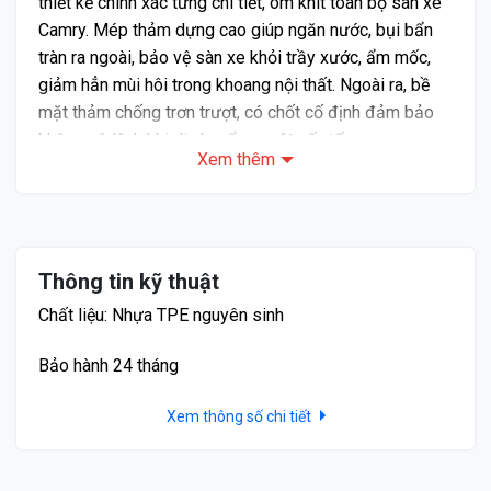
thiết kế chính xác từng chi tiết, ôm khít toàn bộ sàn xe
Camry. Mép thảm dựng cao giúp ngăn nước, bụi bẩn
tràn ra ngoài, bảo vệ sàn xe khỏi trầy xước, ẩm mốc,
giảm hẳn mùi hôi trong khoang nội thất. Ngoài ra, bề
mặt thảm chống trơn trượt, có chốt cố định đảm bảo
không xô lệch khi di chuyển – một yếu tố cực quan
Xem thêm
trọng để đảm bảo an toàn vận hành.
Thông tin kỹ thuật
Chất liệu: Nhựa TPE nguyên sinh
Bảo hành 24 tháng
Xem thông số chi tiết