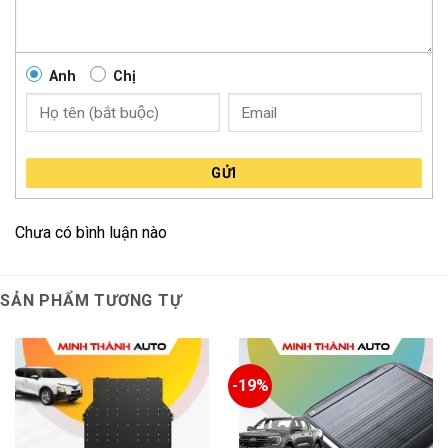
Thảm ô tô chống nước
FUMO ngăn mọi loại chất
lỏng như nước mưa, nước giải khát, bùn đất khỏi
Anh
Chị
sàn xe.
Dễ dàng vệ sinh
: Chỉ cần tháo ra, xịt nước hoặc lau
bằng khăn ẩm là sạch bong, không tốn nhiều công
GỬI
sức.
b. Đảm bảo an toàn tuyệt đối cho người sử dụng
Chưa có bình luận nào
Bề mặt thảm có gờ nổi chống trượt, giúp chân ga,
chân phanh vận hành ổn định.
SẢN PHẨM TƯƠNG TỰ
Thảm không bị xô lệch, giảm thiểu nguy cơ kẹt ga
hoặc phanh nguy hiểm.
-19%
c. Độ bền cực cao – Sử dụng lên tới 10–15 năm
Thảm TPE FUMO có khả năng chống chịu lực nén,