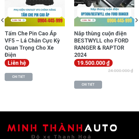
chịu mài mòn, không cong vênh hay bạc màu theo
thời gian.
Dù sử dụng lâu dài trong môi trường nội thất xe kín,
thảm vẫn giữ độ dẻo dai, đàn hồi tốt.
Tấm Che Pin Cao Áp
Nắp thùng cuộn điện
VF5 – Lá Chắn Cực Kỳ
BESTWYLL cho FORD
Quan Trọng Cho Xe
RANGER & RAPTOR
Điện
2024
Liên hệ
19.500.000
₫
24.000.000
₫
CHI TIẾT
CHI TIẾT