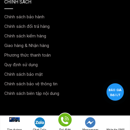
CHÍNH SÁCH
TPE
VinFast
1.900.000
VF6
VNĐ
Chính sách bảo hành
(không
Chính sách đổi trả hàng
gồm
thảm )
Chính sách kiểm hàng
Bộ thảm
Giao hàng & Nhận hàng
lót sàn
Phương thức thanh toán
TPE
2.150.000
VinFast
Quy định sử dụng
VNĐ
VF6 (bao
gồm cả
Chính sách bảo mật
thảm)
Chính sách bảo vệ thông tin
BÁO GIÁ
🎁
Ưu đãi cực hấp dẫn tại Minh Thành Auto
:
Chính sách biên tập nội dung
ĐẠI LÝ
Miễn phí lắp đặt chuyên nghiệp tại showroom.
Giao hàng tận nơi toàn quốc, nhận hàng kiểm tra mới
thanh toán.
Copyright
Minh Thành Auto
Gọi điện
Tìm đường
Chat Zalo
Messenger
Nhắn tin SMS