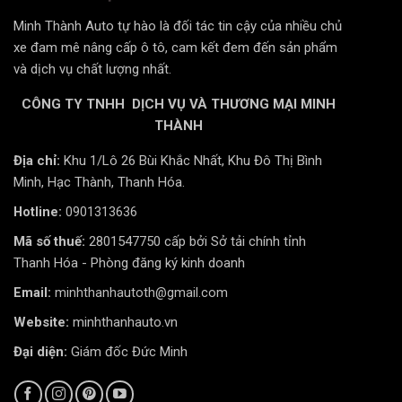
Minh Thành Auto tự hào là đối tác tin cậy của nhiều chủ
xe đam mê nâng cấp ô tô, cam kết đem đến sản phẩm
và dịch vụ chất lượng nhất.
Thảm lót sàn ô tô TPE Vinfast VF6 bảo vệ hiệu quả sàn
xe
CÔNG TY TNHH DỊCH VỤ VÀ THƯƠNG MẠI MINH
THÀNH
d. Thẩm mỹ cao cấp
Địa chỉ:
Khu 1/Lô 26 Bùi Khắc Nhất, Khu Đô Thị Bình
Minh, Hạc Thành, Thanh Hóa.
Thiết kế tinh tế, sang trọng, phù hợp với phong cách
Hotline:
0901313636
hiện đại, trẻ trung của VinFast VF6.
Mã số thuế:
2801547750 cấp bởi Sở tải chính tỉnh
Form thảm ôm sát, đẹp mắt như thảm theo xe.
Thanh Hóa - Phòng đăng ký kinh doanh
3. Tại sao nên chọn thảm TPE cho VinFast VF6
Email:
minhthanhautoth@gmail.com
thay vì thảm nỉ thông thường?
Website:
minhthanhauto.vn
Thảm nỉ truyền
Thảm nhựa TPE
Đại diện:
Giám đốc Đức Minh
Tiêu chí
thống
cao cấp
Chống nước
Không
100% chống nước