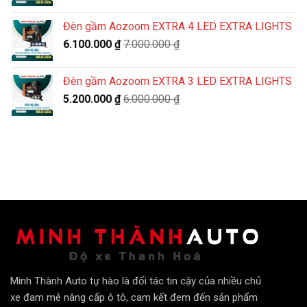
Đèn gầm Aozoom EXTRA 4 LED EXTRA LIGHTS
6.100.000
₫
7.000.000
₫
Đèn gầm Aozoom EXTRA 3 LED EXTRA LIGHTS
5.200.000
₫
6.000.000
₫
Minh Thành Auto tự hào là đối tác tin cậy của nhiều chủ
xe đam mê nâng cấp ô tô, cam kết đem đến sản phẩm