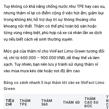
Tuy không có khả năng chống nước như TPE hay cao su,
nhưng thảm nỉ lại có điểm cộng ở việc hút ẩm, giảm bụi
trong không khí, hỗ trợ duy trì sự thông thoáng cho
khoang nội thất. Thảm có thể phủ toàn bộ sàn hoặc
từng vùng riêng biệt, phù hợp cả xe cá nhân lẫn xe dịch
vụ nếu biết cách vệ sinh thường xuyên.
Mức giá của thảm nỉ cho VinFast Limo Green tương đối
rẻ, chỉ từ 600.000 – 900.000 VNĐ, dễ thay thế và làm
sạch. Tuy nhiên, bạn nên lưu ý tránh sử dụng thảm nỉ
vào mùa mưa kéo dài hoặc nơi độ ẩm cao.
Bảng so sánh nhanh 5 loại thảm lót sàn xe VinFast Limo
Green
T
THẢM
TIÊU
THẢM
THẢM
N
THẢM 6D
CAO SU
CHÍ
TPE
360
C
ĐÚC
T