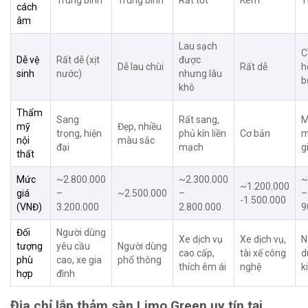
Trung bình
Trung bình
Rất tốt
Kém
T
cách
âm
Lau sạch
C
Dễ vệ
Rất dễ (xịt
được
Dễ lau chùi
Rất dễ
h
sinh
nước)
nhưng lâu
b
khô
Thẩm
Sang
Rất sang,
mỹ
Đẹp, nhiều
trọng, hiện
phủ kín liền
Cơ bản
m
nội
màu sắc
đại
mạch
g
thất
Mức
~2.800.000
~2.300.000
~
~1.200.000
giá
–
~2.500.000
–
–
-1.500.000
(VNĐ)
3.200.000
2.800.000
9
Đối
Người dùng
Xe dịch vụ
Xe dịch vụ,
N
tượng
yêu cầu
Người dùng
cao cấp,
tài xế công
d
phù
cao, xe gia
phổ thông
thích êm ái
nghệ
k
hợp
đình
Địa chỉ lắp thảm sàn Limo Green uy tín tại