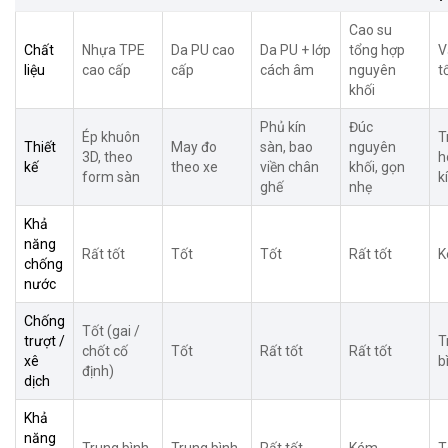
Cao su
Chất
Nhựa TPE
Da PU cao
Da PU + lớp
tổng hợp
V
liệu
cao cấp
cấp
cách âm
nguyên
t
khối
Phủ kín
Đúc
Ép khuôn
T
Thiết
May đo
sàn, bao
nguyên
3D, theo
h
kế
theo xe
viền chân
khối, gọn
form sàn
k
ghế
nhẹ
Khả
năng
Rất tốt
Tốt
Tốt
Rất tốt
K
chống
nước
Chống
Tốt (gai /
trượt /
T
chốt cố
Tốt
Rất tốt
Rất tốt
xê
b
định)
dịch
Khả
năng