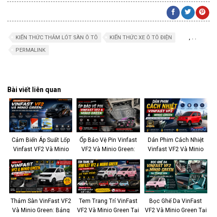
,
.
.
KIẾN THỨC THẢM LÓT SÀN Ô TÔ
KIẾN THỨC XE Ô TÔ ĐIỆN
PERMALINK
Bài viết liên quan
Cảm Biến Áp Suất Lốp
Ốp Bảo Vệ Pin Vinfast
Dán Phim Cách Nhiệt
Vinfast VF2 Và Minio
VF2 Và Minio Green:
Vinfast VF2 Và Minio
Green: Đánh Giá Các
Bảng Giá & Chi Tiết Vật
Green: Cập Nhật Các
Dòng Sản Phẩm Tiêu
Liệu KATA
Dòng Phim Chất Lượng
Biểu
2026
Thảm Sàn VinFast VF2
Tem Trang Trí VinFast
Bọc Ghế Da VinFast
Và Minio Green: Bảng
VF2 Và Minio Green Tại
VF2 Và Minio Green Tại