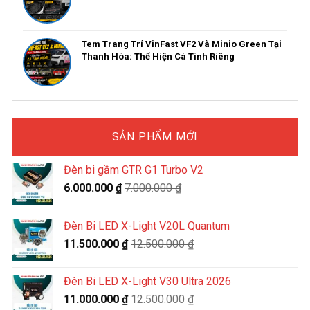
Tem Trang Trí VinFast VF2 Và Minio Green Tại
Thanh Hóa: Thể Hiện Cá Tính Riêng
SẢN PHẨM MỚI
Đèn bi gầm GTR G1 Turbo V2
6.000.000
₫
7.000.000
₫
Đèn Bi LED X-Light V20L Quantum
11.500.000
₫
12.500.000
₫
Đèn Bi LED X-Light V30 Ultra 2026
11.000.000
₫
12.500.000
₫