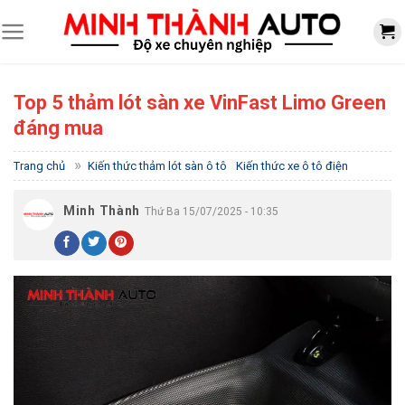
Skip
to
content
Top 5 thảm lót sàn xe VinFast Limo Green
đáng mua
»
Trang chủ
Kiến thức thảm lót sàn ô tô
Kiến thức xe ô tô điện
Minh Thành
Thứ Ba 15/07/2025 - 10:35