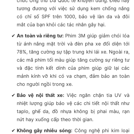
chức Ung thư Da Quốc tế khuyên dùng. Điều này
tương đương với việc sử dụng kem chống nắng
có chỉ số SPF trên 1000, bảo vệ làn da và đôi
mắt của bạn khỏi các tác nhân gây hại.
An toàn và riêng tư:
Phim 3M giúp giảm chói lóa
từ ánh nắng mặt trời và đèn pha xe đối diện tới
78%, tăng cường sự tập trung khi lái xe. Ngoài ra,
các mã phim tối màu giúp tăng cường sự riêng tư
và đặc tính kết dính của phim giúp giữ lại các
mảnh kính vỡ khi có va chạm, đảm bảo an toàn
cho người ngồi trong xe.
Bảo vệ nội thất xe:
Việc ngăn chặn tia UV và
nhiệt lượng giúp bảo vệ các chi tiết nội thất như
taplo, ghế da, đồ nhựa không bị phai màu, rạn
nứt hay xuống cấp theo thời gian.
Không gây nhiễu sóng:
Công nghệ phi kim loại