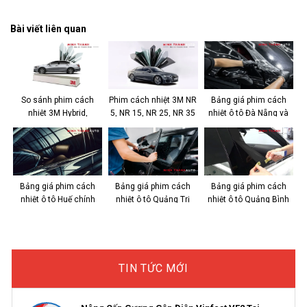
Bài viết liên quan
So sánh phim cách
Phim cách nhiệt 3M NR
Bảng giá phim cách
nhiệt 3M Hybrid,
5, NR 15, NR 25, NR 35
nhiệt ô tô Đà Nẵng và
Crystalline & Ceramic
công nghệ Nano
kinh nghiệm chọn
IR
Bảng giá phim cách
Bảng giá phim cách
Bảng giá phim cách
nhiệt ô tô Huế chính
nhiệt ô tô Quảng Trị
nhiệt ô tô Quảng Bình
hãng, giá tốt
Chính Hãng
chính hãng, giá tốt
TIN TỨC MỚI