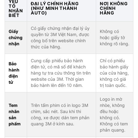
YẾU
ĐẠI LÝ CHÍNH HÃNG
NƠI KHÔNG
TỐ
(NHƯ MINH THÀNH
CHÍNH
NHẬN
AUTO)
HÃNG
BIẾT
Có giấy chứng nhận đại lý ủy
Giấy
Không có
quyền từ 3M Việt Nam, được
chứng
hoặc giấy tờ
công bố trên website chính
nhận
không rõ ràng.
thức của hãng.
Cung cấp phiếu bảo hành
Chỉ có phiếu
Bảo
điện tử, có mã số để khách
bảo hành giấy
hành
hàng tự tra cứu thông tin trên
của cửa hàng,
điện
website của 3M. Thời gian
không có giá
tử
bảo hành lên đến 10 năm.
trị toàn quốc.
Logo in mờ
Tem
Trên tấm phim có in logo 3M
nhòe, không
nhãn
chìm, sắc nét. Sau khi thi
đều hoặc
sản
công, xe được dán tem phản
không có.
phẩm
quang 3M ở kính sau.
Không có tem
phản quang.