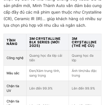
sản phẩm mới, Minh Thành Auto vẫn đảm bảo cung
cấp đầy đủ các mã phim quen thuộc như Crystalline
(CR), Ceramic IR (IR)… giúp khách hàng có nhiều sự
lựa chọn phù hợp với nhu cầu và ngân sách.
3M CRYSTALLINE
3M
TÍNH
BLK SERIES (MỚI
CRYSTALLINE
NĂNG
2025)
(THẾ HỆ CŨ)
Quang học đa lớp cải
Quang học đa
Công nghệ
tiến
lớp
Đen/Xám trung tính,
Ánh tím/nâu đặc
Màu sắc
sang trọng
trưng
Chặn tia
Lên đến 99.9%
Lên đến 99.9%
UV
Chặn tia