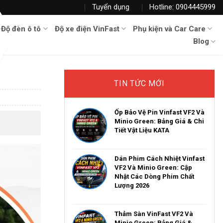
Tuyển dụng
Hotline: 0904445999
Độ đèn ô tô
Độ xe điện VinFast
Phụ kiện và Car Care
Blog
TIN TỨC MỚI
Ốp Bảo Vệ Pin Vinfast VF2 Và
Minio Green: Bảng Giá & Chi
Tiết Vật Liệu KATA
Dán Phim Cách Nhiệt Vinfast
VF2 Và Minio Green: Cập
Nhật Các Dòng Phim Chất
Lượng 2026
Thảm Sàn VinFast VF2 Và
Minio Green: Bảng Giá &