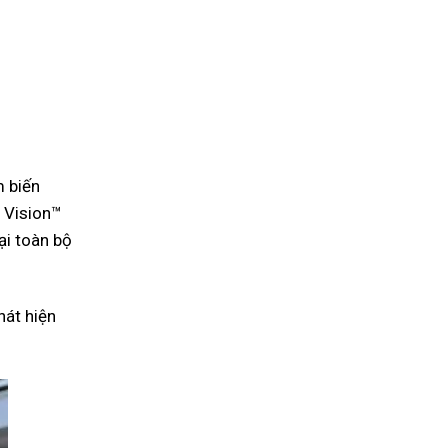
m biến
 Vision™
ại toàn bộ
hát hiện