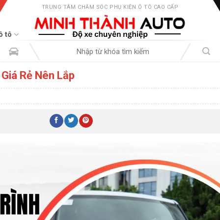
TRUNG TÂM CHĂM SÓC PHỤ KIỆN Ô TÔ CAO CẤP
ô tô
Tìm
kiếm:
 Giá Rẻ Nên Lắp