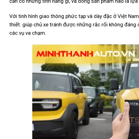
cần có những tính năng gì, và dòng sản phẩm nào là lựa 
Với tình hình giao thông phức tạp và dày đặc ở Việt Nam
thiết. giúp chủ xe tránh được những rắc rối không đáng c
các vụ va chạm.