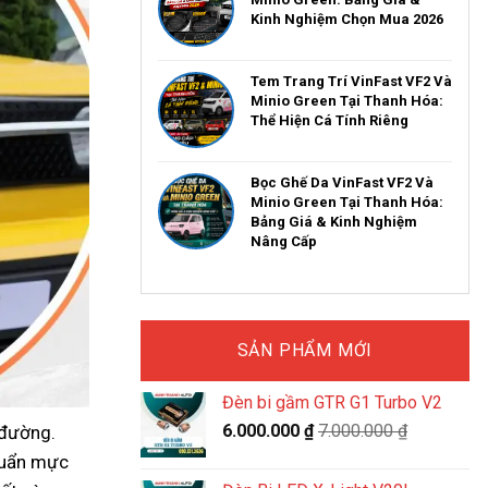
Kinh Nghiệm Chọn Mua 2026
Tem Trang Trí VinFast VF2 Và
Minio Green Tại Thanh Hóa:
Thể Hiện Cá Tính Riêng
Bọc Ghế Da VinFast VF2 Và
Minio Green Tại Thanh Hóa:
Bảng Giá & Kinh Nghiệm
Nâng Cấp
SẢN PHẨM MỚI
Đèn bi gầm GTR G1 Turbo V2
6.000.000
₫
7.000.000
₫
 đường.
chuẩn mực