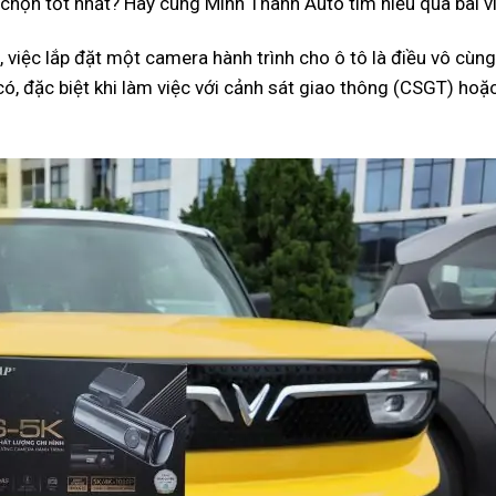
chọn tốt nhất? Hãy cùng Minh Thành Auto tìm hiểu qua bài vi
, việc lắp đặt một camera hành trình cho ô tô là điều vô cùn
ó, đặc biệt khi làm việc với cảnh sát giao thông (CSGT) hoặc