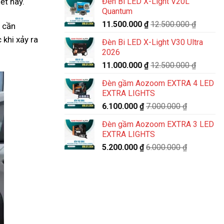
Đèn Bi LED X-Light V20L
ết này.
Quantum
11.500.000
₫
12.500.000
₫
g cần
 khi xảy ra
Đèn Bi LED X-Light V30 Ultra
2026
11.000.000
₫
12.500.000
₫
Đèn gầm Aozoom EXTRA 4 LED
EXTRA LIGHTS
6.100.000
₫
7.000.000
₫
Đèn gầm Aozoom EXTRA 3 LED
EXTRA LIGHTS
5.200.000
₫
6.000.000
₫