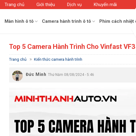
Skip
Trang chủ
Giới thiệu
Dịch vụ
Khuyến mãi
to
content
Màn hình ô tô
Camera hành trình ô tô
Phim cách nhiệt 
Top 5 Camera Hành Trình Cho Vinfast VF3
»
Trang chủ
Kiến thức camera hành trình
Đức Minh
Thứ Năm 08/08/2024 - 5:46