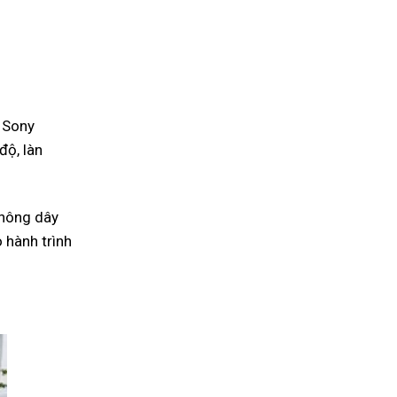
n Sony
độ, làn
không dây
 hành trình