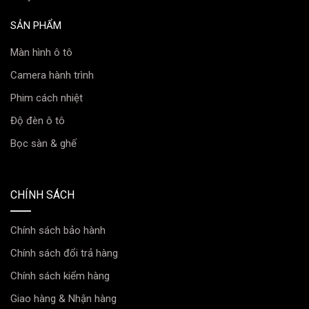
Chất liệu:
Sử dụng da cao cấp kết hợp với Alcantara
SẢN PHẨM
(vật liệu thường thấy trên siêu xe) ở các vị trí trung tâm
ghế, tapi cửa.
Màn hình ô tô
Camera hành trình
Thiết kế:
Tông màu chủ đạo là đen, được tô điểm bằng
Phim cách nhiệt
các đường chỉ may màu đỏ nổi bật, tạo sự kết nối với
màu sơn ngoại thất.
Độ đèn ô tô
Bọc sàn & ghế
Vô Lăng D-Cut Bọc Carbon
Chi tiết đắt giá nhất trong khoang lái, mang lại cảm
giác cầm nắm phấn khích như trên xe đua.
CHÍNH SÁCH
Thiết kế:
Vô lăng dạng D-Cut thể thao, phần trên và
Chính sách bảo hành
dưới được ốp sợi carbon thật, hai bên được bọc da
đục lỗ và khâu chỉ đỏ.
Chính sách đổi trả hàng
Chính sách kiểm hàng
Led Nội Thất & Màn Hình IPC
Giao hàng & Nhận hàng
Hai nâng cấp công nghệ không thể thiếu.