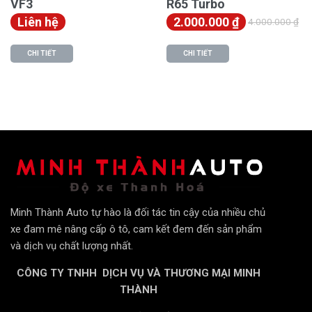
Mâm Đa Chấu Thể Thao & Lốp Hiệu Suất Cao
VF3
R65 Turbo
Thay thế bộ mâm lốp nguyên bản là bước đi bắt buộc
Liên hệ
2.000.000
₫
4.000.000
₫
để hoàn thiện vẻ ngoài thể thao.
CHI TIẾT
CHI TIẾT
Mâm xe:
Bộ mâm hợp kim đa chấu 16-17 inch sơn đen
bóng hoặc phay xước, giúp chiếc xe trông cứng cáp và
bề thế hơn.
Lốp xe:
Sử dụng lốp có thành mỏng hơn và bề mặt
rộng hơn, tăng cường độ bám đường và mang lại cảm
giác lái chắc chắn.
Minh Thành Auto tự hào là đối tác tin cậy của nhiều chủ
xe đam mê nâng cấp ô tô, cam kết đem đến sản phẩm
và dịch vụ chất lượng nhất.
CÔNG TY TNHH DỊCH VỤ VÀ THƯƠNG MẠI MINH
THÀNH