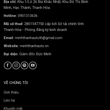
Địa chỉ:
Khu 1/Lô 26 Bùi Khắc Nhất, Khu Đô Thị Bình
Minh, Hạc Thành, Thanh Hóa.
Hotline:
0901313636
Mã số thuế:
2801547750 cấp bởi Sở tải chính tỉnh
Đèn Hậu LED Custom “Smoked”
Thanh Hóa - Phòng đăng ký kinh doanh
Phần đuôi xe trở nên ngầu và bí ẩn hơn với cụm đèn
Email:
minhthanhautoth@gmail.com
hậu được custom theo phong cách “màu khói”.
Website:
minhthanhauto.vn
Thiết kế:
Dải LED đỏ chạy liền mạch nối hai bên đèn,
Đại diện:
Giám đốc Đức Minh
được phủ một lớp mika màu khói nhẹ. Khi sáng, ánh
sáng LED vẫn đảm bảo độ nét, nhưng khi tắt, cụm đèn
sẽ có màu đen mờ, cực kỳ hợp với phong cách đỏ-đen.
Lắp đặt:
Cắm jack zin 100%, không cắt nối dây.
VỀ CHÚNG TÔI
Giới thiệu
Nội Thất Bọc Da Alcantara Phối Đỏ Đen
Khoang cabin được “may đo” lại để tương xứng với vẻ
Liên hệ
ngoài.
Khuyến mãi