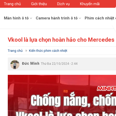
Skip
Trang chủ
Giới thiệu
Dịch vụ
Khuyến mãi
to
content
Màn hình ô tô
Camera hành trình ô tô
Phim cách nhiệt 
Vkool là lựa chọn hoàn hảo cho Mercedes 
»
Trang chủ
Kiến thức phim cách nhiệt
Đức Minh
Thứ Ba 22/10/2024 - 2:44