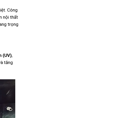
iệt. Công
 nội thất
ang trọng
m (UV)
,
à tăng