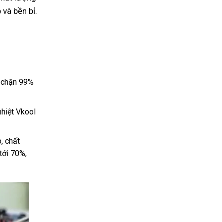
và bền bỉ.
 chặn 99%
hiệt Vkool
, chất
tới 70%,