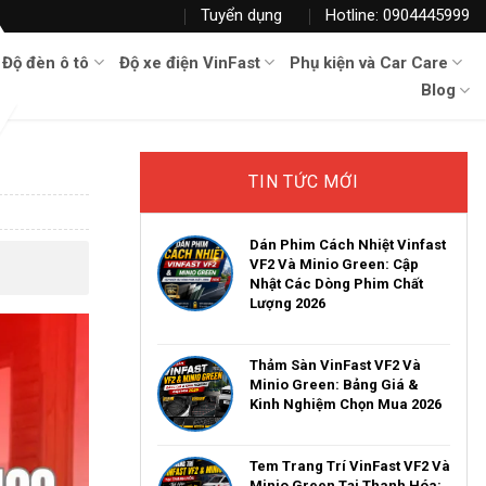
Tuyển dụng
Hotline: 0904445999
Độ đèn ô tô
Độ xe điện VinFast
Phụ kiện và Car Care
Blog
TIN TỨC MỚI
Dán Phim Cách Nhiệt Vinfast
VF2 Và Minio Green: Cập
Nhật Các Dòng Phim Chất
Lượng 2026
Thảm Sàn VinFast VF2 Và
Minio Green: Bảng Giá &
Kinh Nghiệm Chọn Mua 2026
Tem Trang Trí VinFast VF2 Và
Minio Green Tại Thanh Hóa: