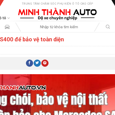
TRUNG TÂM CHĂM SÓC PHỤ KIỆN Ô TÔ CAO CẤP
ô tô
Tìm
kiếm:
S400 để bảo vệ toàn diện