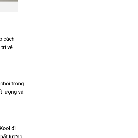
ớp cách
trì vẻ
 chói trong
ất lượng và
Kool đi
chất lượng