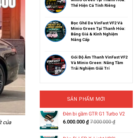
Thể Hiện Cá Tính Riêng
Bọc Ghế Da VinFast VF2 Và
Minio Green Tại Thanh Hóa:
Bảng Giá & Kinh Nghiệm
Nâng Cấp
Gói Độ Âm Thanh VinFast VF2
Và Minio Green: Nâng Tầm
Trải Nghiệm Giải Trí
SẢN PHẨM MỚI
Đèn bi gầm GTR G1 Turbo V2
6.000.000
₫
7.000.000
₫
t của