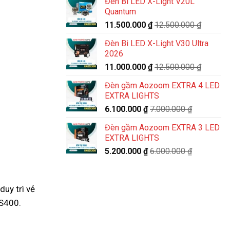
Đèn Bi LED X-Light V20L
Quantum
11.500.000
₫
12.500.000
₫
Đèn Bi LED X-Light V30 Ultra
2026
11.000.000
₫
12.500.000
₫
Đèn gầm Aozoom EXTRA 4 LED
EXTRA LIGHTS
6.100.000
₫
7.000.000
₫
Đèn gầm Aozoom EXTRA 3 LED
EXTRA LIGHTS
5.200.000
₫
6.000.000
₫
duy trì vẻ
 S400.