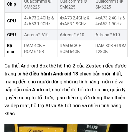
Qualcomm’s ®
Qualcomm’s ®
Qualcomm’s ®
Chip
SM6225
SM6225
SM6225
4xA73 2.4GHz &
4xA73 2.4GHz &
4xA73 2.4GHz &
CPU
4xA53 1.9GHz
4xA53 1.9GHz
4xA53 1.9GHz
GPU
Adreno™ 610
Adreno™ 610
Adreno™ 610
Bộ
RAM 4GB +
RAM 6GB +
RAM 8GB + ROM
nhớ
ROM 64GB
ROM 64GB
128GB
Cụ thể, Android Box thế hệ thứ 2 của Zestech đều được
trang bị
hệ điều hành Android 13
phiên bản mới nhất,
mang đến cho người dùng những tính năng mới mẻ và
hấp dẫn của Android, như chế độ tối ưu hóa pin, quản lý
quyền riêng tư tốt hơn, giao diện người dùng thân thiện
và đẹp mắt, hỗ trợ AI và AR tốt hơn và nhiều tính năng
khác.