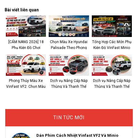
Bài viết liên quan
[CẨM NANG 2026] 18
Chọn Màu Xe Hyundai
Tổng Hợp Các Món Phụ
Phụ Kiện Đồ Chơi
Palisade Theo Phong
Kiện Độ VinFast Minio
Hyundai Palisade Nâng
Thủy: Rước Tài Lộc,
Green và VF2 Hot Hiện
Tầm “Chuyên Cơ Mặt
Vạn Dặm Bình An
Nay
Đất”
Phong Thủy Màu Xe
Dịch vụ Nâng Cấp Nắp
Dịch vụ Nâng Cấp Nắp
VinFast VF2: Chọn Màu
Thùng Và Thanh Thể
Thùng Và Thanh Thể
Sắc Thu Hút Vượng Khí,
Thao Cho Ford Ranger
Thao Cho Toyota HILUX
Vạn Dặm Bình An
Chính Hãng Tại Thanh
Chính Hãng Tại Thanh
Hóa 2026
Hóa
TIN TỨC MỚI
Dán Phim Cách Nhiệt Vinfast VF2 Và Minio