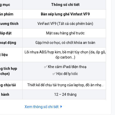
g mục
Thông số chi tiết
ản phẩm
Bàn xếp lưng ghế Vinfast VF9
tương thích
VinFast VF9 (Tất cả các phiên bản)
 lắp đặt
Mặt sau hàng ghế trước
hoạt động
Gập/mở cơ học, có chốt khóa an toàn
Lõi nhựa ABS/hợp kim, bề mặt tùy chọn (da, ốp gỗ,
 liệu
ốp carbon…)
✅ Khe cắm iPad/điện thoạ
g tích hợp
 chọn)
✅ Hộc để ly/cốc
g chịu tải
Thiết kế để chịu tải trọng của laptop, đồ ăn nhẹ…
 hành
12 – 24 tháng
Xem thông số chi tiết