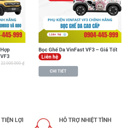
 Hợp
Bọc Ghế Da VinFast VF3 – Giá Tốt
 VF3
Liên hệ
22.000.000
₫
CHI TIẾT
TIỆN LỢI
HỖ TRỢ NHIỆT TÌNH