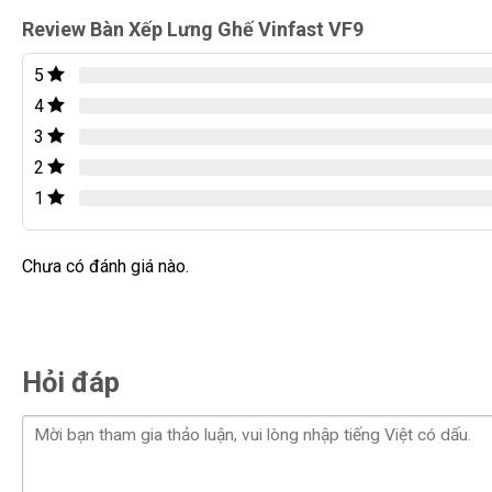
Review Bàn Xếp Lưng Ghế Vinfast VF9
5
4
3
2
1
Chi tiết Bàn Xếp Lưng Ghế Vinfast VF9 lắp đặ
Chưa có đánh giá nào.
Giá Bán và Chi tiết Lắp Đặt Bàn xếp
Giá Bán Niêm Yết
Hỏi đáp
Để sở hữu một trong những nâng cấp tiện nghi và sang tr
được tùy chỉnh dựa trên thiết kế, vật liệu và các tính năng t
Thành Auto để nhận tư vấn và báo giá chính xác nhất cho
Giá tham khảo:
Dao động tùy thuộc vào vật liệu (nhựa ABS,