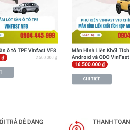
àn ô tô TPE Vinfast VF8
Màn Hình Liền Khối Tích
Android và ODO VinFast
0
₫
2.500.000
₫
16.500.000
₫
ẾT
CHI TIẾT
ỔI TRẢ DỄ DÀNG
THANH TOÁN 