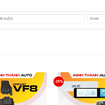
 & An Toàn
ện bởi đội ngũ kỹ thuật viên lành nghề, cam
ặt gọn gàng vào mặt sau của hàng ghế trước,
 một cách chắc chắn, đảm bảo khả năng
 hiện một cách tỉ mỉ, không làm ảnh hưởng
-25%