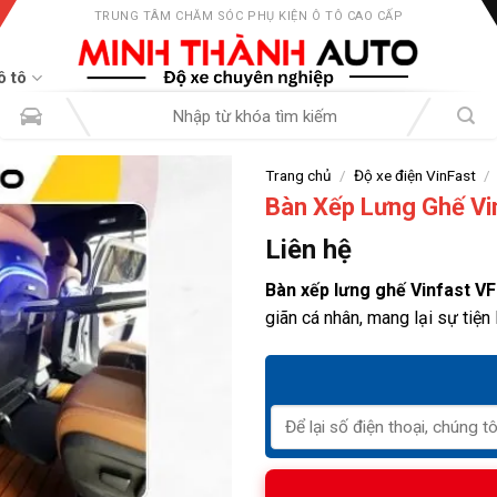
TRUNG TÂM CHĂM SÓC PHỤ KIỆN Ô TÔ CAO CẤP
ô tô
Tìm
kiếm:
Trang chủ
/
Độ xe điện VinFast
/
Bàn Xếp Lưng Ghế Vi
Liên hệ
Bàn xếp lưng ghế Vinfast V
giãn cá nhân, mang lại sự tiện