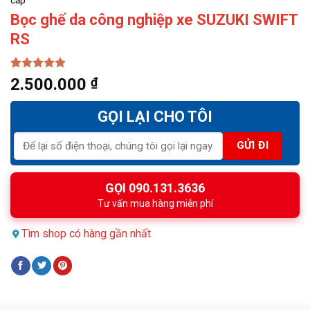
Bọc ghế da công nghiệp xe SUZUKI SWIFT
RS
5.00
1
trên 5
2.500.000
₫
dựa trên
đánh giá
GỌI LẠI CHO TÔI
GỌI 090.131.3636
Tư vấn mua hàng miễn phí
Tìm shop có hàng gần nhất