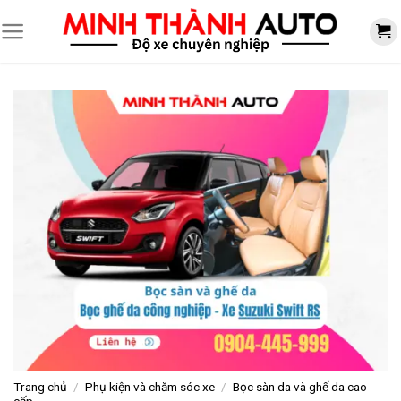
Skip
to
content
Trang chủ
/
Phụ kiện và chăm sóc xe
/
Bọc sàn da và ghế da cao
cấp