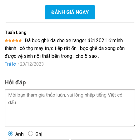
ĐÁNH GIÁ NGAY
Tuấn Long
Đã bọc ghế da cho xe ranger đời 2021 ở minh
Được xếp
thành . có thợ may trực tiếp rất ổn . bọc ghế da xong còn
hạng
5
5
sao
được vệ sinh nội thất bên trong . cho 5 sao .
Trả lời
•
20/12/2023
Hỏi đáp
Anh
Chị