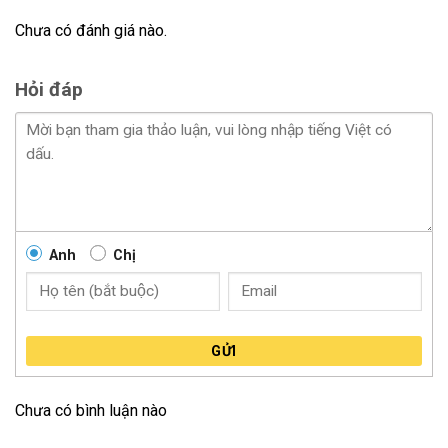
đa dạng về mẫu mã và giá thành hợp lý.
Chưa có đánh giá nào.
Kiểm tra chất lượng da:
Trước khi tiến hành bọc
ghế, cần kiểm tra kỹ chất lượng da. Da phải mềm
Hỏi đáp
mại, không có vết xước hay rách. Độ dày của da
cũng ảnh hưởng đến độ bền và cảm giác khi ngồi.
Tìm đơn vị uy tín:
Nên chọn các đơn vị có kinh
nghiệm và uy tín trong việc bọc ghế da xe. Điều này
đảm bảo quá trình bọc ghế được thực hiện đúng kỹ
thuật, không làm hỏng kết cấu ghế và nội thất xe.
Anh
Chị
Bảo dưỡng định kỳ:
Để giữ ghế da luôn đẹp và bền,
cần bảo dưỡng định kỳ. Sử dụng các sản phẩm
chuyên dụng để lau chùi và bảo vệ da. Tránh để ghế
da tiếp xúc trực tiếp với ánh nắng mặt trời trong thời
GỬI
gian dài.
Chi phí hợp lý:
Cân nhắc chi phí bọc ghế da sao cho
Chưa có bình luận nào
hợp lý với ngân sách. Tham khảo bảng giá từ nhiều