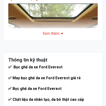
Xem thêm
Thông tin kỹ thuật
✅ Bọc ghế da xe Ford Everest
✅ May bọc ghế da xe Ford Everest giá rẻ
✅ Bọc ghế da xe Ford Everest
Ghế da dễ dàng lau chùi và bảo dưỡng. Chỉ cần dùng
✅ Chất liệu da nhân tạo, da bò thật cao cấp
khăn ẩm là có thể làm sạch các vết bẩn thông thường.