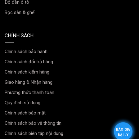
Độ đèn ô tô
Độ bền cao:
Da Nappa có độ bền vượt trội, ít bị mài
Bọc sàn & ghế
mòn.
Thoáng khí:
Da Nappa thoáng khí, mang lại sự
CHÍNH SÁCH
thoải mái khi ngồi lâu.
Thẩm mỹ cao:
Da Nappa có vẻ đẹp tự nhiên, sang
Chính sách bảo hành
trọng.
Chính sách đổi trả hàng
Lựa chọn phù hợp cho Bọc ghế da ô tô Ford
Chính sách kiểm hàng
Everest
Giao hàng & Nhận hàng
Khi bọc ghế da ô tô Ford Everest, lựa chọn loại da phù
Phương thức thanh toán
hợp phụ thuộc vào nhu cầu sử dụng và ngân sách của
Quy định sử dụng
bạn.
Chính sách bảo mật
Nếu bạn cần một sản phẩm bền bỉ, sang trọng và
Chính sách bảo vệ thông tin
không ngại chi phí, da thật là lựa chọn tốt nhất.
BÁO GIÁ
Chính sách biên tập nội dung
ĐẠI LÝ
Nếu bạn muốn một sản phẩm có độ bền tốt, dễ bảo