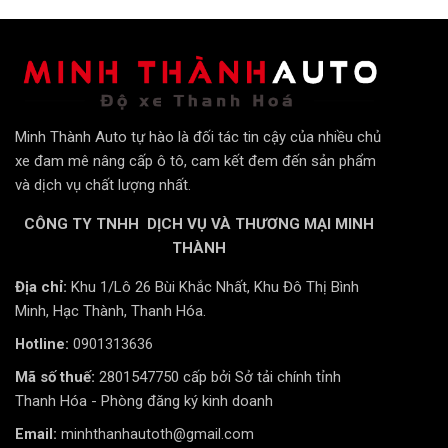
Bọc ghế da ô tô Ford Everest
là một cách tuyệt vời
để nâng cấp nội thất xe. Có nhiều loại da bọc ghế khác
nhau, mỗi loại đều có ưu nhược điểm riêng. Dưới đây
là các loại da phổ biến và cách chọn loại phù hợp cho
Minh Thành Auto tự hào là đối tác tin cậy của nhiều chủ
xe Ford Everest của bạn.
xe đam mê nâng cấp ô tô, cam kết đem đến sản phẩm
và dịch vụ chất lượng nhất.
1. Giả da:
CÔNG TY TNHH DỊCH VỤ VÀ THƯƠNG MẠI MINH
THÀNH
Chi phí thấp:
Giả da có giá thành rẻ, phù hợp với
ngân sách hạn chế.
Địa chỉ:
Khu 1/Lô 26 Bùi Khắc Nhất, Khu Đô Thị Bình
Dễ vệ sinh:
Bề mặt giả da dễ lau chùi và ít bám
Minh, Hạc Thành, Thanh Hóa.
bẩn.
Hotline:
0901313636
Đa dạng màu sắc:
Có nhiều lựa chọn về màu sắc
Mã số thuế:
2801547750 cấp bởi Sở tải chính tỉnh
và kiểu dáng.
Thanh Hóa - Phòng đăng ký kinh doanh
Email:
minhthanhautoth@gmail.com
2. Da công nghiệp Thái: