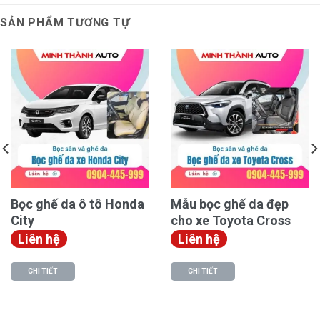
đơn vị khác nhau để chọn được nơi có giá tốt nhất
mà vẫn đảm bảo chất lượng.
SẢN PHẨM TƯƠNG TỰ
Các loại da bọc ghế da ô tô Ford Everest
Bọc ghế da ô tô Honda
Mẫu bọc ghế da đẹp
City
cho xe Toyota Cross
Liên hệ
Liên hệ
CHI TIẾT
CHI TIẾT