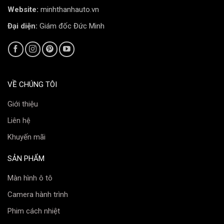
Website:
minhthanhauto.vn
Chi phí hợp lý:
Giá thành vừa phải, phù hợp với
Đại diện:
Giám đốc Đức Minh
nhiều người tiêu dùng.
Độ bền tốt:
Da công nghiệp Thái có độ bền cao hơn
so với giả da.
Thẩm mỹ:
Bề mặt mịn màng, đẹp mắt.
VỀ CHÚNG TÔI
3. Da công nghiệp Hàn Quốc cao cấp:
Giới thiệu
Liên hệ
Chất lượng cao:
Da công nghiệp Hàn Quốc có chất
lượng vượt trội, bền đẹp theo thời gian.
Khuyến mãi
Thoải mái:
Mang lại cảm giác êm ái và dễ chịu khi
SẢN PHẨM
sử dụng.
Màn hình ô tô
Thẩm mỹ:
Có thể làm giả nhiều hoa văn và màu sắc
Camera hành trình
giống da thật.
Phim cách nhiệt
4. Da Nappa Luxury: