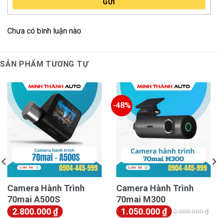
GỬI
Chưa có bình luận nào
SẢN PHẨM TƯƠNG TỰ
Camera sẽ tự động ghi lại video khi phát hiện va chạm,
giúp lái xe có bằng chứng trong trường hợp xảy ra
tranh chấp.
-48%
Cảnh báo tốc độ
:
Camera Hành Trình
Camera Hành Trình
70mai A500S
70mai M300
2.800.000
₫
1.050.000
₫
2.000.000
₫