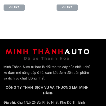
CHI TIẾT
CHI TIẾT
Camera sẽ cảnh báo lái xe khi vượt quá tốc độ cho
phép, giúp lái xe chấp hành luật giao thông.
Cảnh báo chệch làn đường:
Minh Thành Auto tự hào là đối tác tin cậy của nhiều chủ
xe đam mê nâng cấp ô tô, cam kết đem đến sản phẩm
và dịch vụ chất lượng nhất.
CÔNG TY TNHH DỊCH VỤ VÀ THƯƠNG MẠI MINH
THÀNH
Địa chỉ:
Khu 1/Lô 26 Bùi Khắc Nhất, Khu Đô Thị Bình