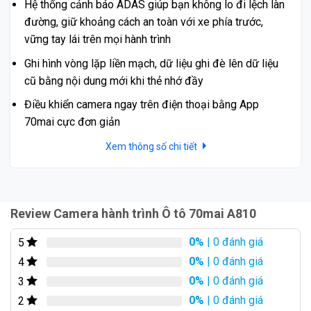
Hệ thống cảnh báo ADAS giúp bạn không lo đi lệch làn
đường, giữ khoảng cách an toàn với xe phía trước,
Góc quay rộng 170 độ, giúp ghi lại toàn cảnh xung
vững tay lái trên mọi hành trình
quanh xe.
Ghi hình vòng lặp liền mạch, dữ liệu ghi đè lên dữ liệu
Sử dụng cảm biến Sony IMX678,Camera hành trình Ô
cũ bằng nội dung mới khi thẻ nhớ đầy
tô 70mai A810 cho hình ảnh chất lượng cao ngay cả
trong điều kiện ánh sáng yếu.
Điều khiển camera ngay trên điện thoại bằng App
Hỗ trợ GPS, giúp ghi lại thông tin vị trí, thời gian, tốc độ
70mai cực đơn giản
xe,…
Xem thông số chi tiết
Được trang bị nhiều tính năng thông minh như ghi hình
khi va chạm, cảnh báo tốc độ, cảnh báo chệch làn
đường,…
Tính năng phát hiện chuyển động AI giúp ghi lại các
Review Camera hành trình Ô tô 70mai A810
hoạt động đáng ngờ xung quanh xe khi đỗ.
0%
| 0 đánh giá
5
0%
| 0 đánh giá
4
0%
| 0 đánh giá
3
0%
| 0 đánh giá
2