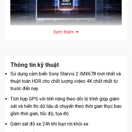
Xem thêm
Cảm biến hình ảnh Sony Starvis 2 IMX678 mới nhất
Điểm nổi bật của Camera hành trình Ô tô
70mai A810
Thông tin kỹ thuật
Sử dụng cảm biến Sony Starvis 2 IMX678 mới nhất và
thuật toán HDR cho chất lượng video 4K chất nhất từ
trước đến nay
Tích hợp GPS với tính năng theo dõi lộ trình giúp giám
sát và hiển thị dữ liệu di chuyển theo thời gian thực bao
gồm thời gian, tốc độ, tọa độ
Giám sát đỗ xe 24h khi bạn rời khỏi xe