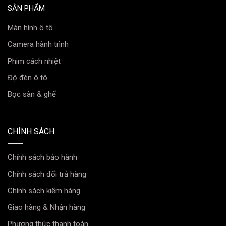
SẢN PHẨM
Màn hình ô tô
Camera hành trình
Phim cách nhiệt
Với thuật toán AI tiên tiến tính toán khoảng cách và ý
định của một người, A810 sẽ kích hoạt ghi hình khi xác
Độ đèn ô tô
định ai đó là mối đe dọa tiềm ẩn, giữ bằng chứng rõ
Bọc sàn & ghế
ràng về các vụ đột nhập hoặc các trường hợp khẩn cấp
khác do con người gây ra.
CHÍNH SÁCH
Ghi hình ban đêm sắc nét
Chính sách bảo hành
Chính sách đổi trả hàng
Chính sách kiểm hàng
Giao hàng & Nhận hàng
Phương thức thanh toán