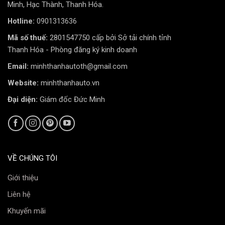
Minh, Hạc Thành, Thanh Hóa.
Hotline:
0901313636
Camera sẽ cảnh báo lái xe khi xe di chuyển sang làn
đường khác mà không bật xi nhan, giúp lái xe tránh
Mã số thuế:
2801547750 cấp bởi Sở tải chính tỉnh
được các tình huống nguy hiểm.
Thanh Hóa - Phòng đăng ký kinh doanh
Email:
minhthanhautoth@gmail.com
Phát hiện chuyển động AI:
Website:
minhthanhauto.vn
Đại diện:
Giám đốc Đức Minh
VỀ CHÚNG TÔI
Giới thiệu
Liên hệ
Khuyến mãi