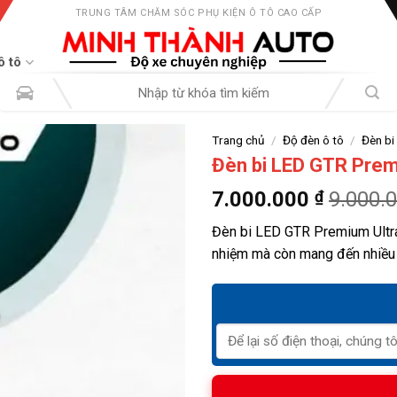
TRUNG TÂM CHĂM SÓC PHỤ KIỆN Ô TÔ CAO CẤP
ô tô
Tìm
kiếm:
Trang chủ
/
Độ đèn ô tô
/
Đèn bi 
Đèn bi LED GTR Prem
7.000.000
₫
9.000.
Đèn bi LED GTR Premium Ultra
nhiệm mà còn mang đến nhiều cả