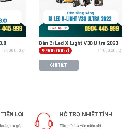
3.0
Đèn Bi Led X-Light V30 Ultra 2023
9.900.000
₫
7.000.000
₫
11.000.000
₫
CHI TIẾT
TIỆN LỢI
HỖ TRỢ NHIỆT TÌNH
khoản, trả góp
Tổng đài tư vấn miễn phí