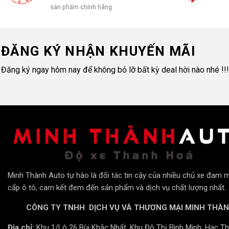
sản phẩm chính hãng
Ánh sáng cos đèn bi LED GTR Pr
ĐĂNG KÝ NHẬN KHUYẾN MÃI
Đăng ký ngay hôm nay để không bỏ lỡ bất kỳ deal hời nào nhé !!!
GTR Premium Ultra sở hữu cấu hình ánh sáng mạnh mẽ với 9
LED ở chóa phản xạ phụ. Ánh sáng cos rộng, đường cắt rõ r
mạnh mẽ và bao quát toàn bộ cung đường.
Minh Thành Auto tự hào là đối tác tin cậy của nhiều chủ xe đam 
cấp ô tô, cam kết đem đến sản phẩm và dịch vụ chất lượng nhất.
CÔNG TY TNHH DỊCH VỤ VÀ THƯƠNG MẠI MINH THÀ
Địa chỉ:
Khu 1/Lô 26 Bùi Khắc Nhất, Khu Đô Thị Bình Minh, Hạc Th