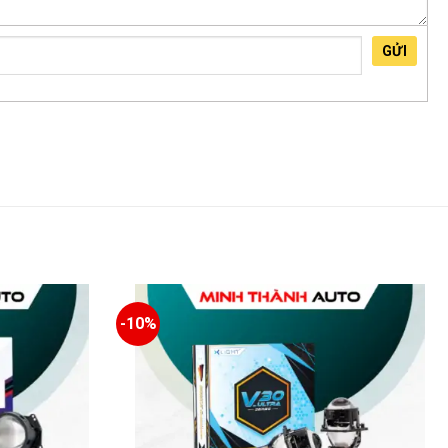
GỬI
-10%