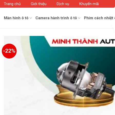
Skip
Trang chủ
Giới thiệu
Dịch vụ
Khuyến mãi
to
content
Màn hình ô tô
Camera hành trình ô tô
Phim cách nhiệt 
-22%