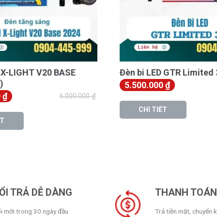
D X-LIGHT V20 BASE
Đèn bi LED GTR Limited 
)
5.500.000
₫
0
₫
6.000.000
₫
CHI TIẾT
ẾT
ỔI TRẢ DỄ DÀNG
THANH TOÁN 
i mới trong 30 ngày đầu
Trả tiền mặt, chuyển 