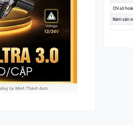
Chỉ số hoà
Năm sản x
hãng tại Minh Thành Auto
: Sản Phẩm Nâng Cấp Mới