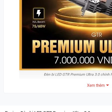
Đèn bi LED GTR Premium Ultra 3.0 chính 
Xem thêm
Đèn bi LED GTR Premium Ultra 3.0
Của Thương Hiệu GTR
Thiết Kế Độc Đáo