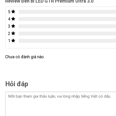
Review Đèn bi LED GTR Premium Ultra 3.0
Đèn bi LED GTR Premium Ultra 3.0 tiếp tục theo phong cách 
5
tinh tế của sản phẩm.
4
3
Phần hộp đèn được thiết kế tối giản với tông màu đen, mang 
được tô điểm bằng sọc cam nổi bật, tạo nên sự phá cách. Lo
2
nhấn mạnh sự độc đáo và tăng cường độ nhận diện của sả
1
Cấu hình mạnh mẽ
Chưa có đánh giá nào.
Đèn bi LED GTR Premium Ultra 3.0
là phiên bản nâng cấp
sáng ô tô của thương hiệu GTR. Với công suất mạnh mẽ 65w
sản phẩm này đảm bảo cung cấp ánh sáng rực rỡ và ổn định t
9 chip LED chính và 1 chip LED phụ, GTR Premium Ultra 3.0 m
Hỏi đáp
giúp tăng cường tầm nhìn và an toàn khi lái xe.
Thiết kế hiện đại và tính năng vượt trội của đèn bi LED GTR
cho mọi dòng xe, từ xe gia đình đến xe thương mại.