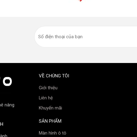
emium Ultra 3.0
 nhân LED ở chóa phản xạ chính và 1 nhân
àng và cung tỏa rộng, mang lại ánh sáng
VỀ CHÚNG TÔI
Giới thiệu
Liên hệ
mê nâng
Khuyến mãi
SẢN PHẨM
NH
Màn hình ô tô
ành,