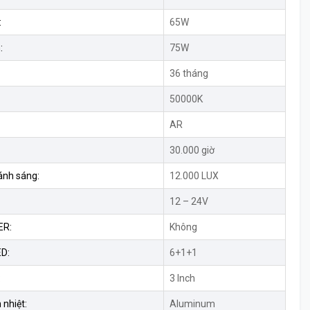
:
65W
:
75W
36 tháng
50000K
AR
30.000 giờ
ánh sáng:
12.000 LUX
12 – 24V
ER:
Không
ED:
6+1+1
:
3 Inch
 nhiệt:
Aluminum