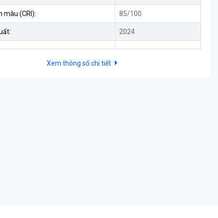
n màu (CRI):
85/100
uất:
2024
Xem thông số chi tiết