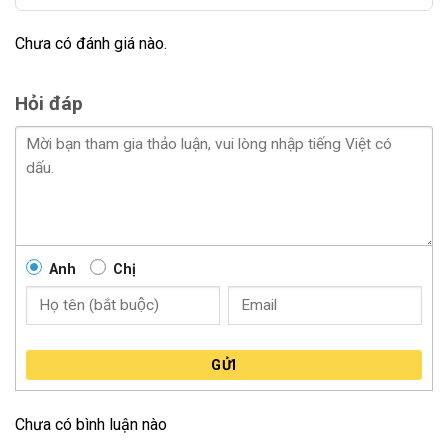
thường, giúp giảm tần suất thay thế và tiết kiệm chi phí
bảo trì trong quá trình sử dụng. Với thời gian bảo hành
Chưa có đánh giá nào.
lên đến 03 năm, khách hàng hoàn toàn có thể yên tâm
về chất lượng và độ bền của sản phẩm.
Hỏi đáp
Trải Nghiệm Lái Xe Tuyệt Vời
Với công nghệ tiên tiến và hiệu suất vượt trội, đèn Bi
LED Zestech F35 hứa hẹn mang đến trải nghiệm lái xe
tuyệt vời và đáng tin cậy hơn. Ánh sáng rực rỡ và rõ
ràng từ đèn F35 không chỉ giúp cải thiện tầm nhìn mà
còn tăng cường sự tự tin khi lái xe trong mọi điều kiện
Anh
Chị
thời tiết.
Giá đèn bi LED Zestech F35 tại Minh Thành Auto
GỬI
Chưa có bình luận nào