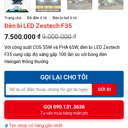
Trang chủ
/
Độ đèn ô tô
/
Đèn bi led ô tô
Đèn bi LED Zestech F35
7.500.000
₫
9.000.000
₫
Với công suất COS 55W và PHA 65W, đèn bi LED Zestech
F35 cung cấp độ sáng gấp 100 lần so với bóng đèn
Halogen thông thường
GỌI LẠI CHO TÔI
GỌI 090.131.3636
Tư vấn mua hàng miễn phí
Tìm shop có hàng gần nhất