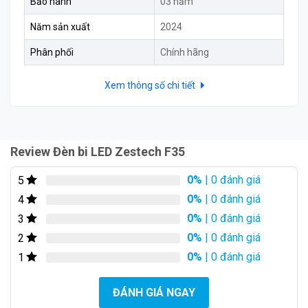
Bảo hành
03 năm
Năm sản xuất
2024
Phân phối
Chính hãng
Xem thông số chi tiết
Review Đèn bi LED Zestech F35
0%
| 0 đánh giá
5
0%
| 0 đánh giá
4
0%
| 0 đánh giá
3
0%
| 0 đánh giá
2
Hiệu Suất và Độ Bền Cao
0%
| 0 đánh giá
1
Bóng đèn F35 không chỉ tăng cường tầm nhìn mà còn
sở hữu tuổi thọ cao hơn nhiều so với bóng đèn thông
ĐÁNH GIÁ NGAY