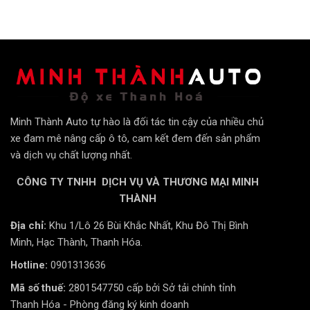
Địa chỉ : Lô 26 khu đô thị Bình Minh, Phường Đông
Hương, Tp Thanh Hóa.
Đánh giá
Minh Thành Auto tự hào là đối tác tin cậy của nhiều chủ
xe đam mê nâng cấp ô tô, cam kết đem đến sản phẩm
và dịch vụ chất lượng nhất.
CÔNG TY TNHH DỊCH VỤ VÀ THƯƠNG MẠI MINH
THÀNH
Địa chỉ:
Khu 1/Lô 26 Bùi Khắc Nhất, Khu Đô Thị Bình
Minh, Hạc Thành, Thanh Hóa.
Hotline:
0901313636
Mã số thuế:
2801547750 cấp bởi Sở tải chính tỉnh
Thanh Hóa - Phòng đăng ký kinh doanh