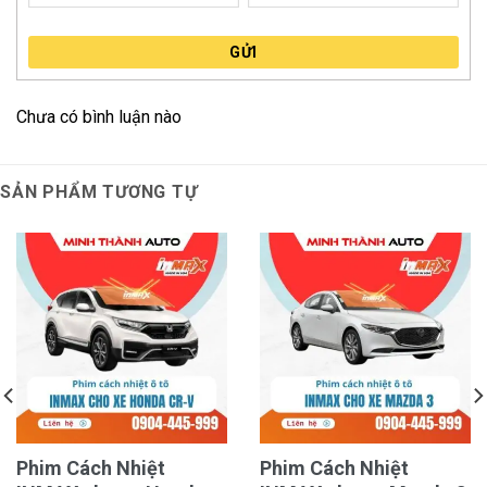
GỬI
Chưa có bình luận nào
SẢN PHẨM TƯƠNG TỰ
Phim cách nhiệt 3M Ceramic NR phản xạ nhiệt thế hệ
mới với giá cả hợp lý
3M không chỉ đơn thuần là một nhà sản xuất, họ là “cha
đẻ” của ngành phim cách nhiệt ô tô. Với hơn 50 năm
phát triển, mỗi mét phim 3M đều trải qua quy trình
kiểm soát chất lượng khắt khe nhất. Việc chọn phim
cách nhiệt 3M Ceramic NR phản xạ nhiệt chính là sự
Phim Cách Nhiệt
Phim Cách Nhiệt
lựa chọn sự an tâm, tin tưởng vào độ bền và hiệu năng