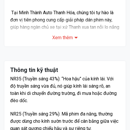
Tại Minh Thành Auto Thanh Hóa, chúng tôi tự hào là
đơn vị tiên phong cung cấp giải pháp dán phim này,
giúp hàng ngàn chủ xe tại xứ Thanh xua tan nỗi lo nắng
nóng gay gắt.
Xem thêm
Tại sao phim cách nhiệt 3M Ceramic NR
phản xạ nhiệt lại là sự lựa chọn số 1?
1.1. Công nghệ Ceramic Hybrid – Bước tiến đột phá
Thông tin kỹ thuật
NR35 (Truyền sáng 43%): “Hoa hậu” của kính lái. Với
độ truyền sáng vừa đủ, nó giúp kính lái sáng rõ, an
toàn khi di chuyển đường trường, đi mưa hoặc đường
đèo dốc.
NR25 (Truyền sáng 29%): Mã phim đa năng, thường
được dùng cho kính sườn trước để cân bằng giữa việc
quan sát gương chiếu hậu và sự riêng tư.