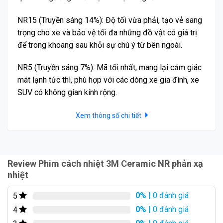
NR15 (Truyền sáng 14%): Độ tối vừa phải, tạo vẻ sang
trọng cho xe và bảo vệ tối đa những đồ vật có giá trị
để trong khoang sau khỏi sự chú ý từ bên ngoài.
NR5 (Truyền sáng 7%): Mã tối nhất, mang lại cảm giác
mát lạnh tức thì, phù hợp với các dòng xe gia đình, xe
SUV có không gian kính rộng.
Phim cách nhiệt 3M Ceramic NR phản xạ nhiệt không
cản sóng điện tử, GPS, VETC
Xem thông số chi tiết
Phim cách nhiệt 3M Ceramic NR phản xạ nhiệt không
phải là loại phim gốm thông thường. Nó được chế tạo
dựa trên công nghệ Ceramic Hybrid độc quyền của 3M
Review Phim cách nhiệt 3M Ceramic NR phản xạ
– sự kết hợp hoàn hảo giữa các hạt Nano Ceramic vô
nhiệt
cơ và lớp màng Nano Reflective.
0%
| 0 đánh giá
5
0%
| 0 đánh giá
Trong khi các dòng phim giá rẻ chỉ có khả năng hấp thụ
4
nhiệt (khiến kính nóng lên và tỏa nhiệt ngược vào