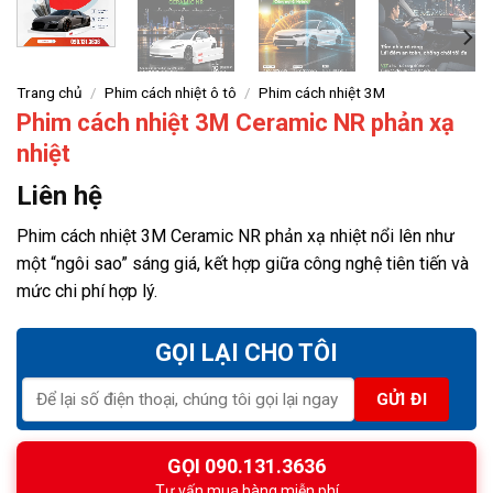
Trang chủ
/
Phim cách nhiệt ô tô
/
Phim cách nhiệt 3M
Phim cách nhiệt 3M Ceramic NR phản xạ
nhiệt
Liên hệ
Phim cách nhiệt 3M Ceramic NR phản xạ nhiệt nổi lên như
một “ngôi sao” sáng giá, kết hợp giữa công nghệ tiên tiến và
mức chi phí hợp lý.
GỌI LẠI CHO TÔI
GỌI 090.131.3636
Tư vấn mua hàng miễn phí