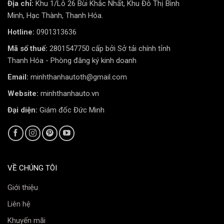
Địa chỉ:
Khu 1/Lô 26 Bùi Khắc Nhất, Khu Đô Thị Bình
Minh, Hạc Thành, Thanh Hóa.
Hotline:
0901313636
Mã số thuế:
2801547750 cấp bởi Sở tải chính tỉnh
Thanh Hóa - Phòng đăng ký kinh doanh
Email:
minhthanhautoth@gmail.com
Website:
minhthanhauto.vn
Đại diện:
Giám đốc Đức Minh
Tia UV (cực tím) chính là “kẻ thù” thầm lặng. Chúng làm
VỀ CHÚNG TÔI
sạm da, tăng nguy cơ ung thư da và gây bạc màu, nứt
Giới thiệu
nẻ cho taplo, ghế da ô tô. Phim cách nhiệt 3M Ceramic
Liên hệ
NR phản xạ nhiệt chặn đến 99% tia UV – một chỉ số ấn
tượng giúp bảo vệ toàn diện cho những người thân yêu
Khuyến mãi